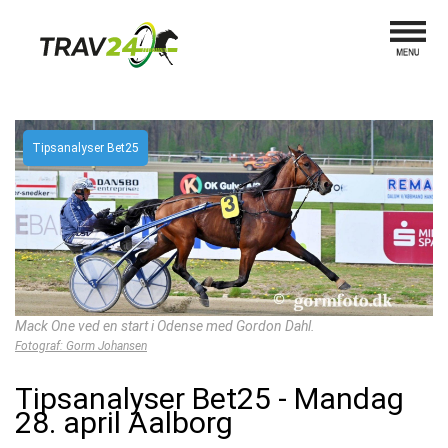
Tipsanalyser Bet25
Mack One ved en start i Odense med Gordon Dahl.
Fotograf: Gorm Johansen
Tipsanalyser Bet25 - Mandag
28. april Aalborg