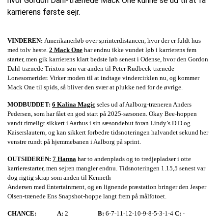
hvor Gordon Dahl-trænede Mack One kunne se ud til at få
karrierens første sejr.
VINDEREN:
Amerikanerløb over sprinterdistancen, hvor der er fuldt hus
med tolv heste.
2 Mack One
har endnu ikke vundet løb i karrierens fem
starter, men gik karrierens klart bedste løb senest i Odense, hvor den Gordon
Dahl-trænede Trixton-søn var anden til Peter Rudbeck-trænede
Lonesomerider. Virker moden til at indtage vindercirklen nu, og kommer
Mack One til spids, så bliver den svær at plukke ned for de øvrige.
MODBUDDET:
6 Kalina Magic
seles ud af Aalborg-træneren Anders
Pedersen, som har fået en god start på 2025-sæsonen. Okay Bee-hoppen
vandt rimeligt sikkert i Aarhus i sin sæsondebut foran Lindy’s D D og
Kaiserslautern, og kan sikkert forbedre tidsnoteringen halvandet sekund her
venstre rundt på hjemmebanen i Aalborg på sprint.
OUTSIDEREN:
7 Hanna
har to andenplads og to tredjepladser i otte
karrierestarter, men sejren mangler endnu. Tidsnoteringen 1.15,5 senest var
dog rigtig skrap som anden til Kenneth
Andersen med Entertainment, og en lignende præstation bringer den Jesper
Olsen-trænede Ens Snapshot-hoppe langt frem på målfotoet.
CHANCE:
A:
2
B:
6-7-11-12-10-9-8-5-3-1-4
C:
-