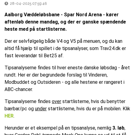
28-04-2025 07:59:46
Aalborg Væddeløbsbane - Spar Nord Arena - kører
aftenløb denne mandag, og der er ganske spændende
heste med på startlisterne.
Der er selvfølgelig både V4 og V5 på menuen, og du kan
altid få hjælp til spillet i de tipsanalyser, som Trav24.dk er
fast leverandør til Bet25 af.
Tipsanalyserne findes til hver eneste danske løbsdag - året
rundt. Her er der begrundede forslag til Vinderen,
Modbuddet og Outsideren - og alle hestene er rangeret i
ABC-chancer.
Tipsanalyserne findes
over
startlisterne, hvis du benytter
bærbar/pc og
under
startlisterne, hvis du er på mobilen. Klik
HER
.
Herunder er et eksempel på en tipsanalyse, nemlig
3. løb
,