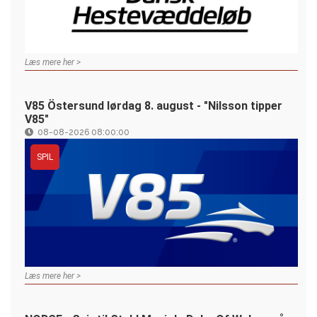
Læs mere her >
V85 Östersund lørdag 8. august - "Nilsson tipper
V85"
08-08-2026 08:00:00
SPIL
Læs mere her >