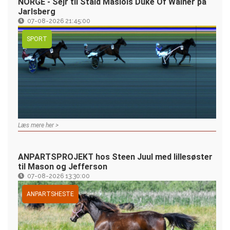
NORGE - Sejr til Stald Masiols Duke Of Walner på
Jarlsberg
07-08-2026 21:45:00
SPORT
Læs mere her >
ANPARTSPROJEKT hos Steen Juul med lillesøster
til Mason og Jefferson
07-08-2026 13:30:00
ANPARTSHESTE