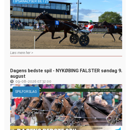
TIPSANALYSER BET25
Læs mere her >
Dagens bedste spil - NYKØBING FALSTER søndag 9.
august
09-08-2026 07:32:00
SPILFORSLAG