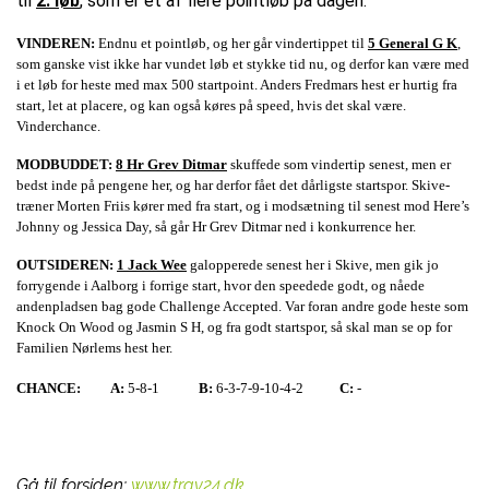
til
2. løb
, som er et af flere pointløb på dagen.
VINDEREN:
Endnu et pointløb, og her går vindertippet til
5 General G K
,
som ganske vist ikke har vundet løb et stykke tid nu, og derfor kan være med
i et løb for heste med max 500 startpoint. Anders Fredmars hest er hurtig fra
start, let at placere, og kan også køres på speed, hvis det skal være.
Vinderchance.
MODBUDDET:
8 Hr Grev Ditmar
skuffede som vindertip senest, men er
bedst inde på pengene her, og har derfor fået det dårligste startspor. Skive-
træner Morten Friis kører med fra start, og i modsætning til senest mod Here’s
Johnny og Jessica Day, så går Hr Grev Ditmar ned i konkurrence her.
OUTSIDEREN:
1 Jack Wee
galopperede senest her i Skive, men gik jo
forrygende i Aalborg i forrige start, hvor den speedede godt, og nåede
andenpladsen bag gode Challenge Accepted. Var foran andre gode heste som
Knock On Wood og Jasmin S H, og fra godt startspor, så skal man se op for
Familien Nørlems hest her.
CHANCE:
A:
5-8-1
B:
6-3-7-9-10-4-2
C:
-
Gå til forsiden:
www.trav24.dk