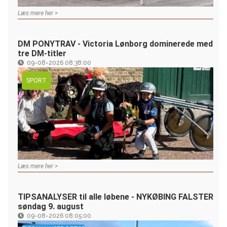
Læs mere her >
DM PONYTRAV - Victoria Lønborg dominerede med
tre DM-titler
09-08-2026 08:38:00
SPORT
Læs mere her >
TIPSANALYSER til alle løbene - NYKØBING FALSTER
søndag 9. august
09-08-2026 08:05:00