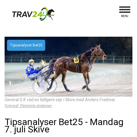
Tipsanalyser Bet25
General G K ved en tidligere sejr i Skive med Anders Fredmar.
Fotograf: Flemming Andersen
Tipsanalyser Bet25 - Mandag
7. juli Skive