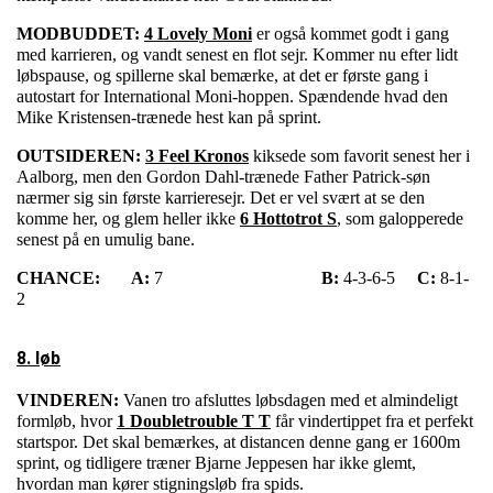
MODBUDDET:
4 Lovely Moni
er også kommet godt i gang
med karrieren, og vandt senest en flot sejr. Kommer nu efter lidt
løbspause, og spillerne skal bemærke, at det er første gang i
autostart for International Moni-hoppen. Spændende hvad den
Mike Kristensen-trænede hest kan på sprint.
OUTSIDEREN:
3 Feel Kronos
kiksede som favorit senest her i
Aalborg, men den Gordon Dahl-trænede Father Patrick-søn
nærmer sig sin første karrieresejr. Det er vel svært at se den
komme her, og glem heller ikke
6 Hottotrot S
, som galopperede
senest på en umulig bane.
CHANCE:
A:
7
B:
4-3-6-5
C:
8-1-
2
8. løb
VINDEREN:
Vanen tro afsluttes løbsdagen med et almindeligt
formløb, hvor
1 Doubletrouble T T
får vindertippet fra et perfekt
startspor. Det skal bemærkes, at distancen denne gang er 1600m
sprint, og tidligere træner Bjarne Jeppesen har ikke glemt,
hvordan man kører stigningsløb fra spids.