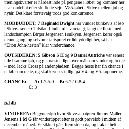
træningskvarter er hårdest inde på pengene i løbet, og kommer her
i sæsondebut efter sin flotte sejr i V85-løbet i Skive mellem jul og
nytår. Det klare førstevalg trods god konkurrence.
MODBUDDET:
7 Reginald Dwight
har vundet bunkevis af løb
i Skive-træner Christian Lindhardts varetægt, langt de fleste med
landschampion Birger Jørgensen i sulkyen. Jørgensen kører også
denne gang, og selvom startsporet er lidt yderligt her, så har
”Elton John-hesten” klar vinderchance.
OUTSIDEREN:
5 Gibson S H
og
9 Daniel Autriche
var senest
ude i samme løb, og gik næsten lige over mål som vinder og tredje
– med Jacks Cross på andenpladsen. Begge heste har fin chance i
et løb som dette, og skal krydses tidligt på V4- og V5-kuponerne.
CHANCE:
A:
1-7-5-9
B:
6-2-10-8-4
C:
3
5. løb
VINDEREN:
Begynderløb hvor Skive-amatøren Jimmy Møller
Jensens
1 M G
får vindertippet efter et godt prøveløb i midten af
december måned. Er sikkert gået frem siden da, og trak et helt