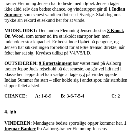
træner Flemming Jensen har to heste med i løbet. Jensen tager
ikke altid selv den bedste chance, og vindertippet går til
1 Indian
Summer
, som senest vandt en flot sejr i Sverige. Skal dog nok
trykke sin rekord et sekund her for at vinde.
MODBUDDET:
Den anden Flemming Jensen-hest er
8 Knock
On Wood
, som tørner ud fra et iskoldt startspor her, men
indeholder stor kapacitet. Er bedst inde i løbet på pengene, og
Jensen har sikkert ingen forbehold for at køre fremad direkte, når
feltet har sat sig. Krydses tidligt på V4/V5/LD.
OUTSIDEREN:
9 Entertainment
har været med på Aalborg-
træner Jeppe Juels rejsehold på det seneste, og går vel lidt ned i
klasse her. Jeppe Juel kan vælge at tage ryg på vindertippede
Indian Summer fra start – eller holde sig i andet spor, når startbilen
slipper feltet afsted.
CHANCE:
A:
1-8-9
B:
3-6-7-5-4
C:
2
4. løb
VINDEREN:
Mandagens bedste sportslige opgør kommer her.
1
Ingmar Banker
fra Aalborg-træner Flemming Jensens