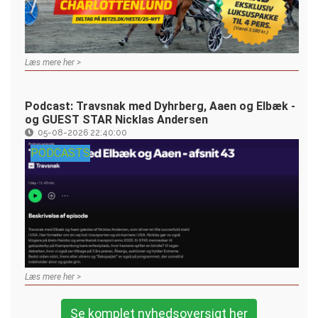
Læs mere her >
Podcast: Travsnak med Dyhrberg, Aaen og Elbæk -
og GUEST STAR Nicklas Andersen
05-08-2026 22:40:00
PODCASTS
Læs mere her >
Se komplet nyhedsoversigt her