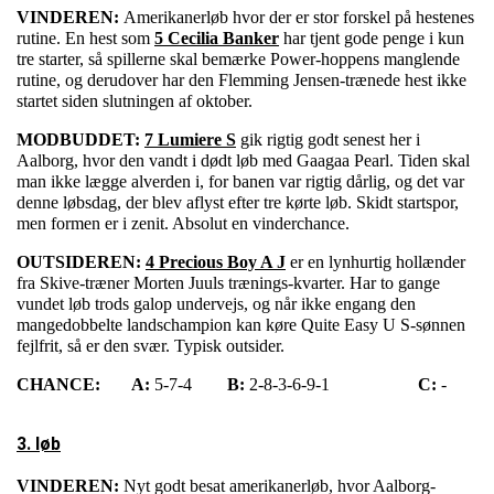
VINDEREN:
Amerikanerløb hvor der er stor forskel på hestenes
rutine. En hest som
5 Cecilia Banker
har tjent gode penge i kun
tre starter, så spillerne skal bemærke Power-hoppens manglende
rutine, og derudover har den Flemming Jensen-trænede hest ikke
startet siden slutningen af oktober.
MODBUDDET:
7 Lumiere S
gik rigtig godt senest her i
Aalborg, hvor den vandt i dødt løb med Gaagaa Pearl. Tiden skal
man ikke lægge alverden i, for banen var rigtig dårlig, og det var
denne løbsdag, der blev aflyst efter tre kørte løb. Skidt startspor,
men formen er i zenit. Absolut en vinderchance.
OUTSIDEREN:
4 Precious Boy A J
er en lynhurtig hollænder
fra Skive-træner Morten Juuls trænings-kvarter. Har to gange
vundet løb trods galop undervejs, og når ikke engang den
mangedobbelte landschampion kan køre Quite Easy U S-sønnen
fejlfrit, så er den svær. Typisk outsider.
CHANCE:
A:
5-7-4
B:
2-8-3-6-9-1
C:
-
3. løb
VINDEREN:
Nyt godt besat amerikanerløb, hvor Aalborg-