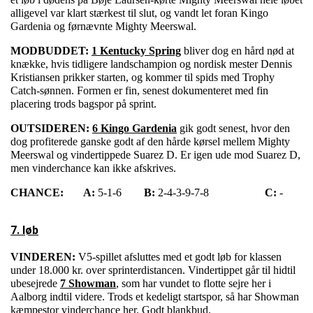
alligevel var klart stærkest til slut, og vandt let foran Kingo
Gardenia og førnævnte Mighty Meerswal.
MODBUDDET:
1 Kentucky Spring
bliver dog en hård nød at
knække, hvis tidligere landschampion og nordisk mester Dennis
Kristiansen prikker starten, og kommer til spids med Trophy
Catch-sønnen. Formen er fin, senest dokumenteret med fin
placering trods bagspor på sprint.
OUTSIDEREN:
6 Kingo Gardenia
gik godt senest, hvor den
dog profiterede ganske godt af den hårde kørsel mellem Mighty
Meerswal og vindertippede Suarez D. Er igen ude mod Suarez D,
men vinderchance kan ikke afskrives.
CHANCE:
A:
5-1-6
B:
2-4-3-9-7-8
C:
-
7. løb
VINDEREN:
V5-spillet afsluttes med et godt løb for klassen
under 18.000 kr. over sprinterdistancen. Vindertippet går til hidtil
ubesejrede
7 Showman
, som har vundet to flotte sejre her i
Aalborg indtil videre. Trods et kedeligt startspor, så har Showman
kæmpestor vinderchance her. Godt blankbud.