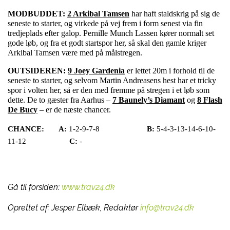
MODBUDDET:
2 Arkibal Tamsen
har haft staldskrig på sig de
seneste to starter, og virkede på vej frem i form senest via fin
tredjeplads efter galop. Pernille Munch Lassen kører normalt set
gode løb, og fra et godt startspor her, så skal den gamle kriger
Arkibal Tamsen være med på målstregen.
OUTSIDEREN:
9 Joey Gardenia
er lettet 20m i forhold til de
seneste to starter, og selvom Martin Andreasens hest har et tricky
spor i volten her, så er den med fremme på stregen i et løb som
dette. De to gæster fra Aarhus –
7 Baunely’s Diamant
og
8 Flash
De Bucy
– er de næste chancer.
CHANCE:
A:
1-2-9-7-8
B:
5-4-3-13-14-6-10-
11-12
C:
-
Gå til forsiden:
www.trav24.dk
Oprettet af:
Jesper Elbæk, Redaktør
info@trav24.dk