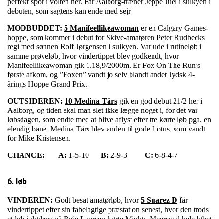
perfekt spor i volten her. Får Aalborg-træner Jeppe Juel i sulkyen i
debuten, som sagtens kan ende med sejr.
MODBUDDET:
5 Manifeellikeawoman
er en Calgary Games-
hoppe, som kommer i debut for Skive-amatøren Peter Rudbecks
regi med sønnen Rolf Jørgensen i sulkyen. Var ude i rutineløb i
samme prøveløb, hvor vindertippet blev godkendt, hvor
Manifeellikeawoman gik 1.18,9/2000m. Er Fox On The Run’s
første afkom, og ”Foxen” vandt jo selv blandt andet Jydsk 4-
årings Hoppe Grand Prix.
OUTSIDEREN:
10 Medina Tårs
gik en god debut 21/2 her i
Aalborg, og tiden skal man slet ikke lægge noget i, for det var
løbsdagen, som endte med at blive aflyst efter tre kørte løb pga. en
elendig bane. Medina Tårs blev anden til gode Lotus, som vandt
for Mike Kristensen.
CHANCE:
A:
1-5-10
B:
2-9-3
C:
6-8-4-7
6. løb
VINDEREN:
Godt besat amatørløb, hvor
5 Suarez D
får
vindertippet efter sin fabelagtige præstation senest, hvor den trods
et løb i dødens på Bøje Laursen-kørte Mighty Meerswal hele løbet