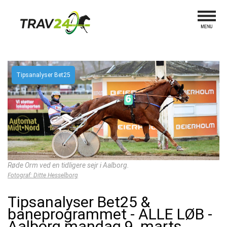
Tipsanalyser Bet25
Røde Orm ved en tidligere sejr i Aalborg.
Fotograf: Ditte Hesselborg
Tipsanalyser Bet25 &
baneprogrammet - ALLE LØB -
Aalborg mandag 9. marts