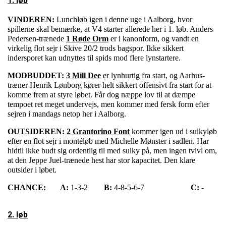
1. løb
VINDEREN:
Lunchløb igen i denne uge i Aalborg, hvor
spillerne skal bemærke, at V4 starter allerede her i 1. løb. Anders
Pedersen-trænede
1 Røde Orm
er i kanonform, og vandt en
virkelig flot sejr i Skive 20/2 trods bagspor. Ikke sikkert
indersporet kan udnyttes til spids mod flere lynstartere.
MODBUDDET:
3 Mill Dee
er lynhurtig fra start, og Aarhus-
træner Henrik Lønborg kører helt sikkert offensivt fra start for at
komme frem at styre løbet. Får dog næppe lov til at dæmpe
tempoet ret meget undervejs, men kommer med fersk form efter
sejren i mandags netop her i Aalborg.
OUTSIDEREN:
2 Grantorino Font
kommer igen ud i sulkyløb
efter en flot sejr i montéløb med Michelle Mønster i sadlen. Har
hidtil ikke budt sig ordentlig til med sulky på, men ingen tvivl om,
at den Jeppe Juel-trænede hest har stor kapacitet. Den klare
outsider i løbet.
CHANCE:
A:
1-3-2
B:
4-8-5-6-7
C:
-
2. løb