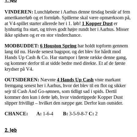
1. løb
VINDEREN:
Lunchløbene i Aarhus denne tirsdag består af fem
amerikanerløb og et formløb. Spillerne skal være opmærksom på,
at V4-spillet starter allerede her i 1. løb!
1 Kopper Dust
er
lynhurtig fra start, og trives godt højre rundt her i Aarhus. Misser
ikke spidsen og er en stor vinderchance.
MODBUDDET:
6 Houston Spring
har holdt topform gennem
lang tid nu. Havde senest bagspor, og det blev for hårdt mod
Hands Up Cash & Co. Har startspor i første række denne gang,
og kommer derfor til at sidde bedre med direkte. Et af de første
krydser på V4.
OUTSIDEREN:
Nævnte
4 Hands Up Cash
viste markant
fremgang senest her i Aarhus, hvor det blev til en flot og sikker
sejr til Cash And Go-sønnen, som tidligt sad i spids. Dertil
kommer den kun i dette løb, hvor vindertippede Kopper Dust
slipper frivilligt – hvilket den næppe gør. Derfor kun outsider.
CHANCE:
A:
1-6-4
B:
3-5-9-8-7
C:
2
2. løb