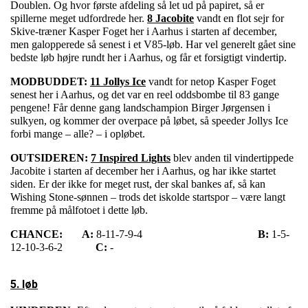
Doublen. Og hvor første afdeling så let ud på papiret, så er
spillerne meget udfordrede her.
8 Jacobite
vandt en flot sejr for
Skive-træner Kasper Foget her i Aarhus i starten af december,
men galopperede så senest i et V85-løb. Har vel generelt gået sine
bedste løb højre rundt her i Aarhus, og får et forsigtigt vindertip.
MODBUDDET:
11 Jollys Ice
vandt for netop Kasper Foget
senest her i Aarhus, og det var en reel oddsbombe til 83 gange
pengene! Får denne gang landschampion Birger Jørgensen i
sulkyen, og kommer der overpace på løbet, så speeder Jollys Ice
forbi mange – alle? – i opløbet.
OUTSIDEREN:
7 Inspired Lights
blev anden til vindertippede
Jacobite i starten af december her i Aarhus, og har ikke startet
siden. Er der ikke for meget rust, der skal bankes af, så kan
Wishing Stone-sønnen – trods det iskolde startspor – være langt
fremme på målfotoet i dette løb.
CHANCE:
A:
8-11-7-9-4
B:
1-5-
12-10-3-6-2
C:
-
5. løb