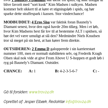
blive favorit med ”sort kusk” Kim Madsen i sulkyen. Madsen
kommer helt sikkert til at køre et stigningsløb i spids, og bør
sparke dette straffespark i kassen. Stor vinderchance!
MODBUDDET:
4 Eros Sisa
var faktisk foran Baunely’s
Diamant senest, hvor den også havde 20m tillæg. Men i et løb,
hvor Kim Madsens hest får lov til at bestemme ALT i spidsen, så
bør det vel være umuligt at slå den? Medmindre Niels Knudsen
tror så meget på sin hest, at han kører frem direkte.
OUTSIDEREN:
2 Emma D
galopperede i sin karrierestart
nummer 100, men er normalt stabiliteten selv, og Frederik Kragh
Olsen skal nok vide at give From Above U S-hoppen et godt løb i
ryg på Baunely’s Diamant.
Outsider.
CHANCE:
A:
1
B:
4-2-3-5-6-7
C:
-
Gå til forsiden:
www.trav24.dk
Oprettet af:
Jesper Elbæk, Redaktør
info@trav24.dk