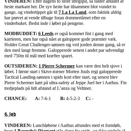
VINDEREN:
Efter dagens to store stregspil, så falder antallet af
heste markant her. De syv heste har tilsammen blot vundet to
gange, og vindertippet går til
7 La La Land
, som faktisk aldrig
har prøvet at vende tilbage foran dommertårnet efter en
vinderbuket. Bedst inde i løbet på pengene.
MODBUDDET:
6 Leeds
er også kommet fint i gang med
karrieren, men har også nået at galoppere gode præmier væk.
Holder Great Challenger-sønnen sig ved jorden denne gang, så er
den med langt fremme. Galopperede senest i andet par udvendigt
med 750m til mål med kræfter sparet.
OUTSIDEREN:
1 Pierre Schermer
kan være den helt sjove i
løbet. I første start i Skive-træner Morten Juuls regi galopperede
Tactical Landing-sønnen i spids kort efter start, og senest blev
Pierre Schermer kørt på ultra-safety af Jeppe Juel her i Aarhus. Fin
tredjeplads på lidt afstand af L’anza og Veltiner.
CHANCE:
A:
7-6-1
B:
4-5-2-3
C:
-
6. løb
VINDEREN:
Lunchløbene i Aarhus afrundes med et formløb,
hvor
1 Baunely’s Diamant
står alene fra spids, og ikke undgår af