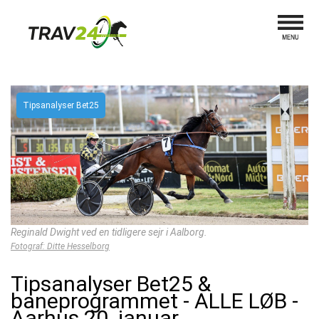
Tipsanalyser Bet25
Reginald Dwight ved en tidligere sejr i Aalborg.
Fotograf: Ditte Hesselborg
Tipsanalyser Bet25 &
baneprogrammet - ALLE LØB -
Aarhus 20. januar