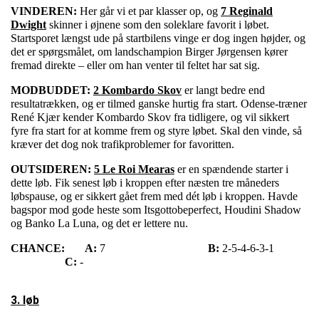
VINDEREN:
Her går vi et par klasser op, og
7 Reginald
Dwight
skinner i øjnene som den soleklare favorit i løbet.
Startsporet længst ude på startbilens vinge er dog ingen højder, og
det er spørgsmålet, om landschampion Birger Jørgensen kører
fremad direkte – eller om han venter til feltet har sat sig.
MODBUDDET:
2 Kombardo Skov
er langt bedre end
resultatrækken, og er tilmed ganske hurtig fra start. Odense-træner
René Kjær kender Kombardo Skov fra tidligere, og vil sikkert
fyre fra start for at komme frem og styre løbet. Skal den vinde, så
kræver det dog nok trafikproblemer for favoritten.
OUTSIDEREN:
5 Le Roi Mearas
er en spændende starter i
dette løb. Fik senest løb i kroppen efter næsten tre måneders
løbspause, og er sikkert gået frem med dét løb i kroppen. Havde
bagspor mod gode heste som Itsgottobeperfect, Houdini Shadow
og Banko La Luna, og det er lettere nu.
CHANCE:
A:
7
B:
2-5-4-6-3-1
C:
-
3. løb