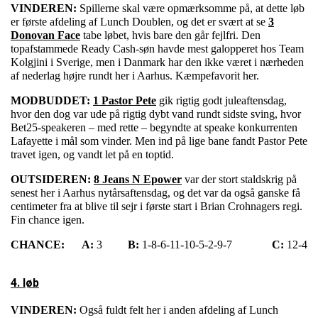
VINDEREN:
Spillerne skal være opmærksomme på, at dette løb
er første afdeling af Lunch Doublen, og det er svært at se
3
Donovan Face
tabe løbet, hvis bare den går fejlfri. Den
topafstammede Ready Cash-søn havde mest galopperet hos Team
Kolgjini i Sverige, men i Danmark har den ikke været i nærheden
af nederlag højre rundt her i Aarhus. Kæmpefavorit her.
MODBUDDET:
1 Pastor Pete
gik rigtig godt juleaftensdag,
hvor den dog var ude på rigtig dybt vand rundt sidste sving, hvor
Bet25-speakeren – med rette – begyndte at speake konkurrenten
Lafayette i mål som vinder. Men ind på lige bane fandt Pastor Pete
travet igen, og vandt let på en toptid.
OUTSIDEREN:
8 Jeans N Epower
var der stort staldskrig på
senest her i Aarhus nytårsaftensdag, og det var da også ganske få
centimeter fra at blive til sejr i første start i Brian Crohnagers regi.
Fin chance igen.
CHANCE:
A:
3
B:
1-8-6-11-10-5-2-9-7
C:
12-4
4. løb
VINDEREN:
Også fuldt felt her i anden afdeling af Lunch