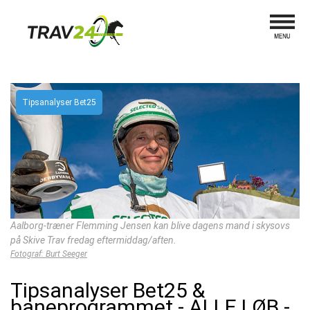
Tipsanalyser Bet25
Aalborg-træner Flemming Jensen kan blive dagens mand i skysovs
på Skive Trav fredag eftermiddag/aften.
Fotograf: Burt Seeger
Tipsanalyser Bet25 &
baneprogrammet - ALLE LØB -