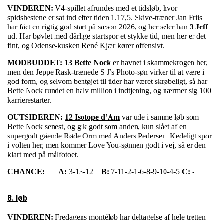
VINDEREN:
V4-spillet afrundes med et tidsløb, hvor
spidshestene er sat ind efter tiden 1.17,5. Skive-træner Jan Friis
har fået en rigtig god start på sæson 2026, og her seler han
3 Jeff
ud. Har bøvlet med dårlige startspor et stykke tid, men her er det
fint, og Odense-kusken René Kjær kører offensivt.
MODBUDDET:
13 Bette Nock
er havnet i skammekrogen her,
men den Jeppe Rask-trænede S J’s Photo-søn virker til at være i
god form, og selvom bentøjet til tider har været skrøbeligt, så har
Bette Nock rundet en halv million i indtjening, og nærmer sig 100
karrierestarter.
OUTSIDEREN:
12 Isotope d’Am
var ude i samme løb som
Bette Nock senest, og gik godt som anden, kun slået af en
supergodt gående Røde Orm med Anders Pedersen. Kedeligt spor
i volten her, men kommer Love You-sønnen godt i vej, så er den
klart med på målfotoet.
CHANCE:
A:
3-13-12
B:
7-11-2-1-6-8-9-10-4-5
C:
-
8. løb
VINDEREN:
Fredagens montéløb har deltagelse af hele tretten