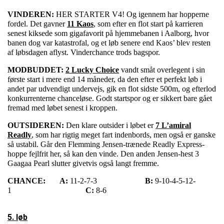
VINDEREN:
HER STARTER V4! Og igennem har hopperne
fordel. Det gavner
11 Kaos
, som efter en flot start på karrieren
senest kiksede som gigafavorit på hjemmebanen i Aalborg, hvor
banen dog var katastrofal, og et løb senere end Kaos’ blev resten
af løbsdagen aflyst. Vinderchance trods bagspor.
MODBUDDET:
2 Lucky Choice
vandt småt overlegent i sin
første start i mere end 14 måneder, da den efter et perfekt løb i
andet par udvendigt undervejs, gik en flot sidste 500m, og efterlod
konkurrenterne chanceløse. Godt startspor og er sikkert bare gået
fremad med løbet senest i kroppen.
OUTSIDEREN:
Den klare outsider i løbet er
7 L’amiral
Readly
, som har rigtig meget fart indenbords, men også er ganske
så ustabil. Går den Flemming Jensen-trænede Readly Express-
hoppe fejlfrit her, så kan den vinde. Den anden Jensen-hest 3
Gaagaa Pearl slutter givetvis også langt fremme.
CHANCE:
A:
11-2-7-3
B:
9-10-4-5-12-
1
C:
8-6
5. løb