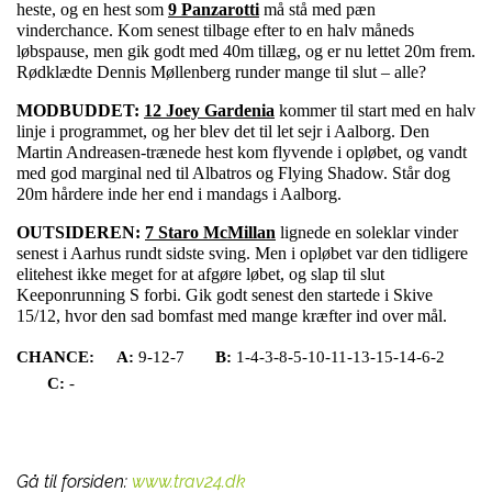
heste, og en hest som
9 Panzarotti
må stå med pæn
vinderchance. Kom senest tilbage efter to en halv måneds
løbspause, men gik godt med 40m tillæg, og er nu lettet 20m frem.
Rødklædte Dennis Møllenberg runder mange til slut – alle?
MODBUDDET:
12 Joey Gardenia
kommer til start med en halv
linje i programmet, og her blev det til let sejr i Aalborg. Den
Martin Andreasen-trænede hest kom flyvende i opløbet, og vandt
med god marginal ned til Albatros og Flying Shadow. Står dog
20m hårdere inde her end i mandags i Aalborg.
OUTSIDEREN:
7 Staro McMillan
lignede en soleklar vinder
senest i Aarhus rundt sidste sving. Men i opløbet var den tidligere
elitehest ikke meget for at afgøre løbet, og slap til slut
Keeponrunning S forbi. Gik godt senest den startede i Skive
15/12, hvor den sad bomfast med mange kræfter ind over mål.
CHANCE:
A:
9-12-7
B:
1-4-3-8-5-10-11-13-15-14-6-2
C:
-
Gå til forsiden:
www.trav24.dk