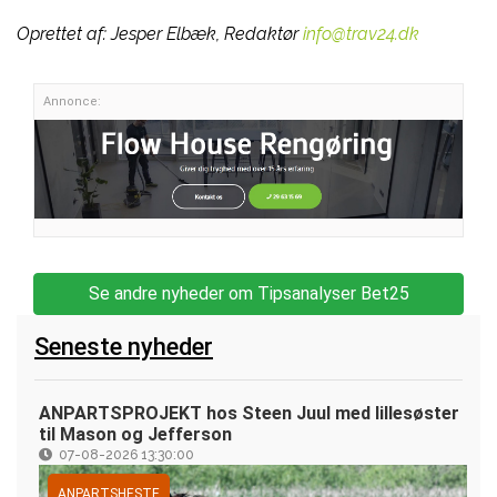
Oprettet af:
Jesper Elbæk, Redaktør
info@trav24.dk
Annonce:
Se andre nyheder om Tipsanalyser Bet25
Seneste nyheder
ANPARTSPROJEKT hos Steen Juul med lillesøster
til Mason og Jefferson
07-08-2026 13:30:00
ANPARTSHESTE