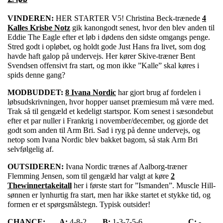
VINDEREN:
HER STARTER V5! Christina Beck-trænede
4
Kalles Krisbe Notz
gik kanongodt senest, hvor den blev anden til
Eddie The Eagle efter et løb i dødens den sidste omgangs penge.
Stred godt i opløbet, og holdt gode Just Hans fra livet, som dog
havde haft galop på undervejs. Her kører Skive-træner Bent
Svendsen offensivt fra start, og mon ikke ”Kalle” skal køres i
spids denne gang?
MODBUDDET:
8 Ivana Nordic
har gjort brug af fordelen i
løbsudskrivningen, hvor hopper uanset præmiesum må være med.
Trak så til gengæld et kedeligt startspor. Kom senest i sæsondebut
efter et par nuller i Frankrig i november/december, og gjorde det
godt som anden til Arm Bri. Sad i ryg på denne undervejs, og
netop som Ivana Nordic blev bakket bagom, så stak Arm Bri
selvfølgelig af.
OUTSIDEREN:
Ivana Nordic trænes af Aalborg-træner
Flemming Jensen, som til gengæld har valgt at køre
2
Thewinnertakeitall
her i første start for ”Ismanden”. Muscle Hill-
sønnen er lynhurtig fra start, men har ikke startet et stykke tid, og
formen er et spørgsmålstegn. Typisk outsider!
CHANCE:
A:
4-8-2
B:
1-3-7-5-6
C:
-