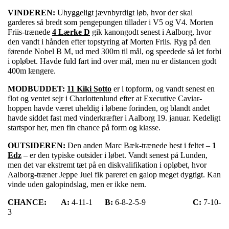
VINDEREN:
Uhyggeligt jævnbyrdigt løb, hvor der skal
garderes så bredt som pengepungen tillader i V5 og V4. Morten
Friis-trænede
4 Lærke D
gik kanongodt senest i Aalborg, hvor
den vandt i hånden efter topstyring af Morten Friis. Ryg på den
førende Nobel B M, ud med 300m til mål, og speedede så let forbi
i opløbet. Havde fuld fart ind over mål, men nu er distancen godt
400m længere.
MODBUDDET:
11 Kiki Sotto
er i topform, og vandt senest en
flot og ventet sejr i Charlottenlund efter at Executive Caviar-
hoppen havde været uheldig i løbene forinden, og blandt andet
havde siddet fast med vinderkræfter i Aalborg 19. januar. Kedeligt
startspor her, men fin chance på form og klasse.
OUTSIDEREN:
Den anden Marc Bæk-trænede hest i feltet –
1
Edz
– er den typiske outsider i løbet. Vandt senest på Lunden,
men det var ekstremt tæt på en diskvalifikation i opløbet, hvor
Aalborg-træner Jeppe Juel fik pareret en galop meget dygtigt. Kan
vinde uden galopindslag, men er ikke nem.
CHANCE:
A:
4-11-1
B:
6-8-2-5-9
C:
7-10-
3