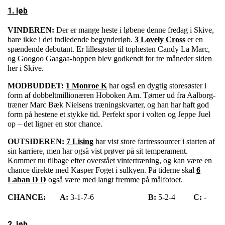
1. løb
VINDEREN:
Der er mange heste i løbene denne fredag i Skive,
bare ikke i det indledende begynderløb.
3 Lovely Cross
er en
spændende debutant. Er lillesøster til tophesten Candy La Marc,
og Googoo Gaagaa-hoppen blev godkendt for tre måneder siden
her i Skive.
MODBUDDET:
1 Monroe K
har også en dygtig storesøster i
form af dobbeltmillionæren Hoboken Am. Tørner ud fra Aalborg-
træner Marc Bæk Nielsens træningskvarter, og han har haft god
form på hestene et stykke tid. Perfekt spor i volten og Jeppe Juel
op – det ligner en stor chance.
OUTSIDEREN:
7 Lising
har vist store fartressourcer i starten af
sin karriere, men har også vist prøver på sit temperament.
Kommer nu tilbage efter overstået vintertræning, og kan være en
chance direkte med Kasper Foget i sulkyen. På tiderne skal
6
Laban D D
også være med langt fremme på målfotoet.
CHANCE:
A:
3-1-7-6
B:
5-2-4
C:
-
2. løb