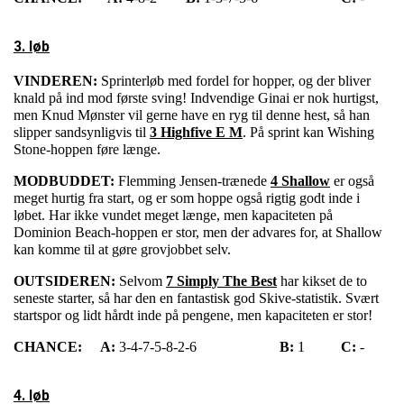
3. løb
VINDEREN:
Sprinterløb med fordel for hopper, og der bliver
knald på ind mod første sving! Indvendige Ginai er nok hurtigst,
men Knud Mønster vil gerne have en ryg til denne hest, så han
slipper sandsynligvis til
3 Highfive E M
. På sprint kan Wishing
Stone-hoppen føre længe.
MODBUDDET:
Flemming Jensen-trænede
4 Shallow
er også
meget hurtig fra start, og er som hoppe også rigtig godt inde i
løbet. Har ikke vundet meget længe, men kapaciteten på
Dominion Beach-hoppen er stor, men der advares for, at Shallow
kan komme til at gøre grovjobbet selv.
OUTSIDEREN:
Selvom
7 Simply The Best
har kikset de to
seneste starter, så har den en fantastisk god Skive-statistik. Svært
startspor og lidt hårdt inde på pengene, men kapaciteten er stor!
CHANCE:
A:
3-4-7-5-8-2-6
B:
1
C:
-
4. løb