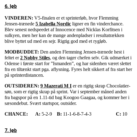
6. løb
VINDEREN:
V5-finalen er et sprinterløb, hvor Flemming
Jensen-trænede
5 Izabella Nordic
ligner en fin vinderchance.
Blev senest nedspeedet af Innocence med Nicklas Korfitsen i
sulkyen, men her kan de mange andenpladser i resultatrækken
blive byttet ud med en sejr. Rigtig god med et rygløb.
MODBUDDET:
Den anden Flemming Jensen-trænede hest i
feltet er
2 Nobby Stiles
, og den tager chefen selv. Gik udmærket i
Odense i første start for ”Ismanden”, og har sidenhen været slettet
fra en tiltænkt start pga. aflysning. Fyres helt sikkert af fra start her
på sprinterdistancen.
OUTSIDEREN:
9 Mazerati M I
er en rigtig skrap Chocolatier-
søn, som er rigtig skrap på sprint. Var i september måned anden
fra bagspor på en 1.11-tid bag Koogoo Gaagaa, og kommer her i
sæsondebut. Svært startspor, outsider.
CHANCE:
A:
5-2-9
B:
11-1-6-8-7-4-3
C:
10
7. løb