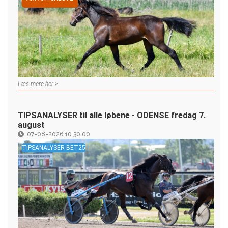
Læs mere her >
TIPSANALYSER til alle løbene - ODENSE fredag 7.
august
07-08-2026 10:30:00
TIPSANALYSER BET25