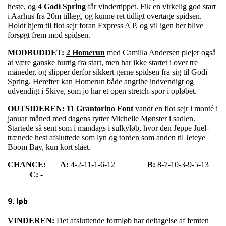
heste, og
4 Godi Spring
får vindertippet. Fik en virkelig god start
i Aarhus fra 20m tillæg, og kunne ret tidligt overtage spidsen.
Holdt hjem til flot sejr foran Express A P, og vil igen her blive
forsøgt frem mod spidsen.
MODBUDDET:
2 Homerun
med Camilla Andersen plejer også
at være ganske hurtig fra start, men har ikke startet i over tre
måneder, og slipper derfor sikkert gerne spidsen fra sig til Godi
Spring. Herefter kan Homerun både angribe indvendigt og
udvendigt i Skive, som jo har et open stretch-spor i opløbet.
OUTSIDEREN:
11 Grantorino Font
vandt en flot sejr i monté i
januar måned med dagens rytter Michelle Mønster i sadlen.
Startede så sent som i mandags i sulkyløb, hvor den Jeppe Juel-
trænede hest afsluttede som lyn og torden som anden til Jeteye
Boom Bay, kun kort slået.
CHANCE:
A:
4-2-11-1-6-12
B:
8-7-10-3-9-5-13
C:
-
9. løb
VINDEREN:
Det afsluttende formløb har deltagelse af femten