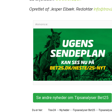
Oprettet af:
Jesper Elbæk, Redaktør
info@trav
Annonce:
Se andre nyheder om Tipsanalyser Bet25
Du er her:
Trav24
>>
Nyheder
>>
Tipsanalyser Bet25
>>
Tipsanalys