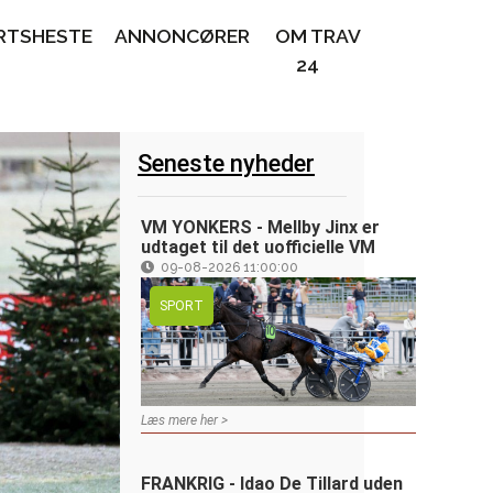
RTSHESTE
ANNONCØRER
OM TRAV
24
Seneste nyheder
VM YONKERS - Mellby Jinx er
udtaget til det uofficielle VM
09-08-2026 11:00:00
SPORT
Læs mere her >
FRANKRIG - Idao De Tillard uden