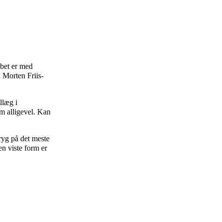
øbet er med
 Morten Friis-
llæg i
em alligevel. Kan
 ryg på det meste
en viste form er