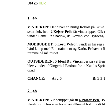
Bet25
HER
.
1. løb
VINDEREN:
Det bliver en hurtig frokost på Skiv
svært løb, hvor
2 Kejser Pelle
får vindertippet. Gik
vinder Game On Shadow, da Kozmo Von Hyrdehøj galo
MODBUDDET:
6 Lord Wilson
vandt en fin sejr i
hård kamp med Entertainment og Karlo. Er havnet lid
fremme på målfotoet.
OUTSIDEREN:
5 Ideal Du Vincent
er på vej fre
blev vundet af Gingerbel Brofont foran Kandis Spring
opad.
CHANCE:
A:
2-6
B:
5-3-
2. løb
VINDEREN:
Vindertippet går til
4 Pastor Pete
, s
gigafavorit Donovan Face, og alligevel holdt godt hj