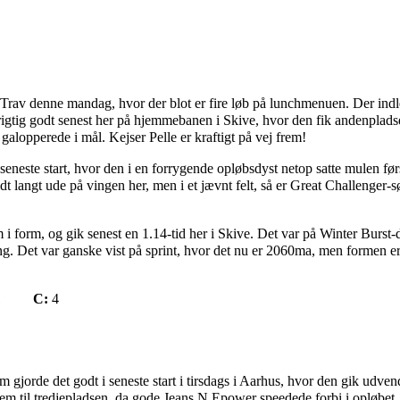
e Trav denne mandag, hvor der blot er fire løb på lunchmenuen. Der ind
 rigtig godt senest her på hjemmebanen i Skive, hvor den fik andenplads
pperede i mål. Kejser Pelle er kraftigt på vej frem!
 seneste start, hvor den i en forrygende opløbsdyst netop satte mulen førs
t langt ude på vingen her, men i et jævnt felt, så er Great Challenger-
m i form, og gik senest en 1.14-tid her i Skive. Det var på Winter Burst
. Det var ganske vist på sprint, hvor det nu er 2060ma, men formen er 
1
C:
4
om gjorde det godt i seneste start i tirsdags i Aarhus, hvor den gik udven
em til tredjepladsen, da gode Jeans N Epower speedede forbi i opløbet.