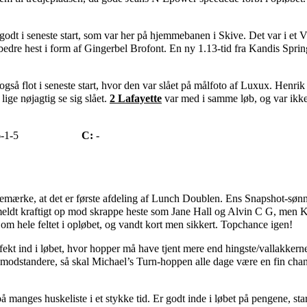
godt i seneste start, som var her på hjemmebanen i Skive. Det var i et 
re hest i form af Gingerbel Brofont. En ny 1.13-tid fra Kandis Spring
også flot i seneste start, hvor den var slået på målfoto af Luxux. Henri
lige nøjagtig se sig slået.
2 Lafayette
var med i samme løb, og var ikke
-1-5
C:
-
bemærke, at det er første afdeling af Lunch Doublen. Ens Snapshot-sø
 meldt kraftigt op mod skrappe heste som Jane Hall og Alvin C G, men 
om hele feltet i opløbet, og vandt kort men sikkert. Topchance igen!
fekt ind i løbet, hvor hopper må have tjent mere end hingste/vallakkern
odstandere, så skal Michael’s Turn-hoppen alle dage være en fin chanc
på manges huskeliste i et stykke tid. Er godt inde i løbet på pengene, star