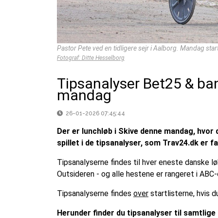
Pastor Pete ved en tidligere sejr i Aalborg. Mandag star
Fotograf: Ditte Hesselborg
Tipsanalyser Bet25 & ba
mandag
26-01-2026 07:45:44
Der er lunchløb i Skive denne mandag, hvor 
spillet i de tipsanalyser, som Trav24.dk er fa
Tipsanalyserne findes til hver eneste danske l
Outsideren - og alle hestene er rangeret i ABC-
Tipsanalyserne findes
over
startlisterne, hvis
Herunder finder du tipsanalyser til samtlige 