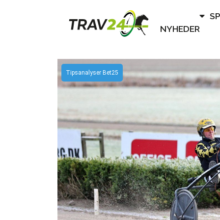
S
NYHEDER
Tipsanalyser Bet25