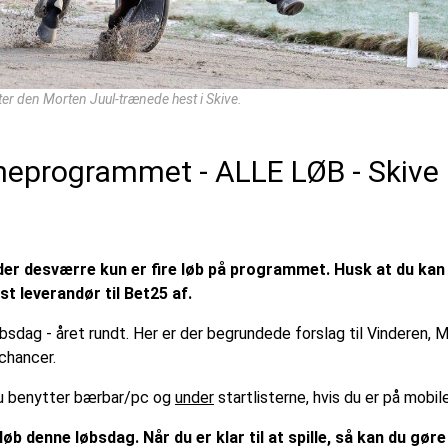
ter den Morten Juul-trænede hest i Skive.
neprogrammet - ALLE LØB - Skive
der desværre kun er fire løb på programmet. Husk at du kan f
st leverandør til Bet25 af.
øbsdag - året rundt. Her er der begrundede forslag til Vinderen,
chancer.
 du benytter bærbar/pc og
under
startlisterne, hvis du er på mobil
løb denne løbsdag. Når du er klar til at spille, så kan du gør