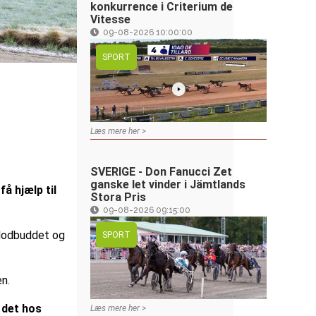
konkurrence i Criterium de
Vitesse
09-08-2026 10:00:00
SPORT
Læs mere her >
SVERIGE - Don Fanucci Zet
ganske let vinder i Jämtlands
å hjælp til
Stora Pris
09-08-2026 09:15:00
 Modbuddet og
SPORT
en.
e det hos
Læs mere her >