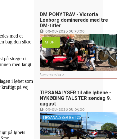
DM PONYTRAV - Victoria
Lønborg dominerede med tre
DM-titler
09-08-2026 08:38:00
ledes med et
en bag den sikre
SPORT
t på stregen i
sønnen med langt
Læs mere her >
-dagen i løbet som
kraftigt på vej
TIPSANALYSER til alle løbene -
NYKØBING FALSTER søndag 9.
august
09-08-2026 08:05:00
TIPSANALYSER BET25
digt på løbets
 Stor