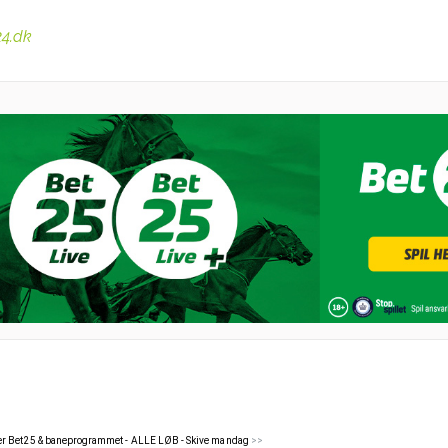
24.dk
er Bet25 & baneprogrammet - ALLE LØB - Skive mandag
>>