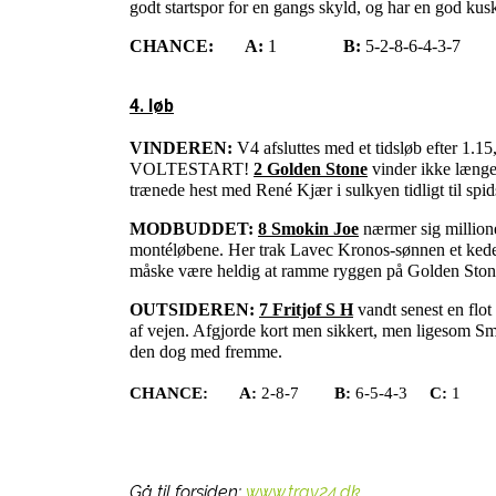
godt startspor for en gangs skyld, og har en god kusk
CHANCE:
A:
1
B:
5-2-8-6-4-3-7
4. løb
VINDEREN:
V4 afsluttes med et tidsløb efter 1.1
VOLTESTART!
2 Golden Stone
vinder ikke længe
trænede hest med René Kjær i sulkyen tidligt til spid
MODBUDDET:
8 Smokin Joe
nærmer sig millionen
montéløbene. Her trak Lavec Kronos-sønnen et kedelig
måske være heldig at ramme ryggen på Golden Stone 
OUTSIDEREN:
7 Fritjof S H
vandt senest en flot
af vejen. Afgjorde kort men sikkert, men ligesom Smok
den dog med fremme.
CHANCE:
A:
2-8-7
B:
6-5-4-3
C:
1
Gå til forsiden:
www.trav24.dk