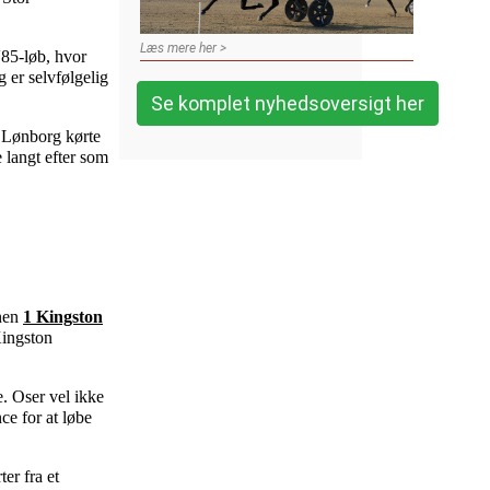
Læs mere her >
V85-løb, hvor
 er selvfølgelig
Se komplet nyhedsoversigt her
k Lønborg kørte
 langt efter som
nnen
1 Kingston
Kingston
e. Oser vel ikke
e for at løbe
ter fra et