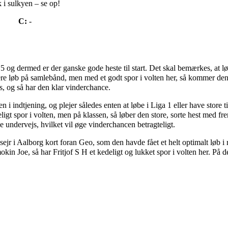
 i sulkyen – se op!
C:
-
5,5 og dermed er der ganske gode heste til start. Det skal bemærkes, at l
re løb på samlebånd, men med et godt spor i volten her, så kommer den
s, og så har den klar vinderchance.
 i indtjening, og plejer således enten at løbe i Liga 1 eller have store ti
t spor i volten, men på klassen, så løber den store, sorte hest med fr
undervejs, hvilket vil øge vinderchancen betragteligt.
 sejr i Aalborg kort foran Geo, som den havde fået et helt optimalt løb i
in Joe, så har Fritjof S H et kedeligt og lukket spor i volten her. På d