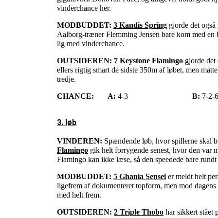
vinderchance her.
MODBUDDET:
3 Kandis Spring
gjorde det også 
Aalborg-træner Flemming Jensen bare kom med en bed
lig med vinderchance.
OUTSIDEREN:
7 Keystone Flamingo
gjorde det 
ellers rigtig smart de sidste 350m af løbet, men måtte 
tredje.
CHANCE:
A:
4-3
B:
7-2-6
3. løb
VINDEREN:
Spændende løb, hvor spillerne skal 
Flamingo
gik helt forrygende senest, hvor den var
Flamingo kan ikke læse, så den speedede bare rundt 
MODBUDDET:
5 Ghania Sensei
er meldt helt per
ligefrem af dokumenteret topform, men mod dagens m
med helt frem.
OUTSIDEREN:
2 Triple Thobo
har sikkert stået 