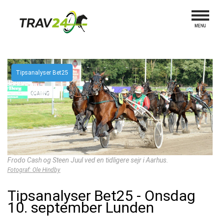
Tipsanalyser Bet25
Frodo Cash og Steen Juul ved en tidligere sejr i Aarhus.
Fotograf: Ole Hindby
Tipsanalyser Bet25 - Onsdag
10. september Lunden