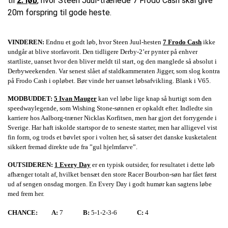
til
2. løb
, hvor Steen Juul-trænede 7 Frodo Cash skal give
20m forspring til gode heste.
VINDEREN:
Endnu et godt løb, hvor Steen Juul-hesten
7 Frodo Cash
ikke
undgår at blive storfavorit. Den tidligere Derby-2’er pynter på enhver
startliste, uanset hvor den bliver meldt til start, og den manglede så absolut i
Derbyweekenden. Var senest slået af staldkammeraten Jigger, som slog kontra
på Frodo Cash i opløbet. Bør vinde her uanset løbsafvikling. Blank i V65.
MODBUDDET:
5 Ivan Mauger
kan vel løbe lige knap så hurtigt som den
speedwaylegende, som Wishing Stone-sønnen er opkaldt efter. Indledte sin
karriere hos Aalborg-træner Nicklas Korfitsen, men har gjort det forrygende i
Sverige. Har haft iskolde startspor de to seneste starter, men har alligevel vist
fin form, og trods et bøvlet spor i volten her, så satser det danske kusketalent
sikkert fremad direkte ude fra ”gul hjelmfarve”.
OUTSIDEREN:
1 Every Day
er en typisk outsider, for resultatet i dette løb
afhænger totalt af, hvilket bensæt den store Racer Bourbon-søn har fået først
ud af sengen onsdag morgen. En Every Day i godt humør kan sagtens løbe
med frem her.
CHANCE:
A:
7
B:
5-1-2-3-6
C:
4