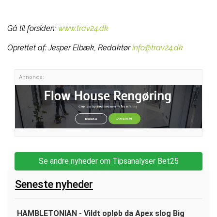
Gå til forsiden:
www.trav24.dk
Oprettet af:
Jesper Elbæk, Redaktør
info@trav24.dk
Annonce:
Se andre nyheder om Tipsanalyser Bet25
Seneste nyheder
HAMBLETONIAN - Vildt opløb da Apex slog Big