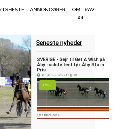
RTSHESTE
ANNONCØRER
OM TRAV
24
Seneste nyheder
SVERIGE - Sejr til Get A Wish på
Åby i sidste test før Åby Stora
Pris
06-08-2026 21:15:00
SPORT
Læs mere her >