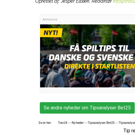
Oprettet af:
Jesper Elbæk, Redaktør
info@trav
Annonce:
Se andre nyheder om Tipsanalyser Bet25
Du er her:
Trav24
>>
Nyheder
>>
Tipsanalyser Bet25
>>
Tipsanalys
Tip r