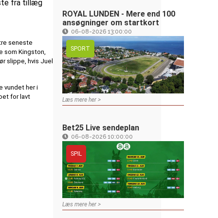
te fra tillæg
ROYAL LUNDEN - Mere end 100
ansøgninger om startkort
06-08-2026 13:00:00
 tre seneste
SPORT
te som Kingston,
r slippe, hvis Juel
e vundet her i
et for lavt
Læs mere her >
Bet25 Live sendeplan
06-08-2026 10:00:00
SPIL
Læs mere her >