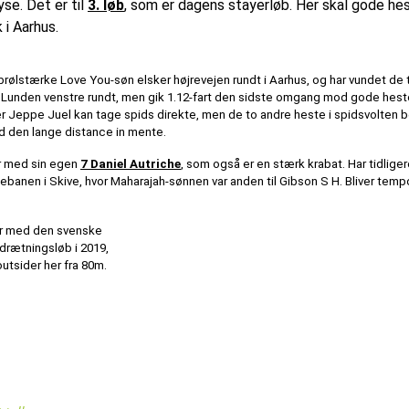
se. Det er til
3. løb
, som er dagens stayerløb. Her skal gode hes
 i Aarhus.
 brølstærke Love You-søn elsker højrevejen rundt i Aarhus, og har vundet de
a på Lunden venstre rundt, men gik 1.12-fart den sidste omgang mod gode hes
 Jeppe Juel kan tage spids direkte, men de to andre heste i spidsvolten bø
d den lange distance in mente.
r med sin egen
7 Daniel Autriche
, som også er en stærk krabat. Har tidliger
nen i Skive, hvor Maharajah-sønnen var anden til Gibson S H. Bliver tempo
r med den svenske
drætningsløb i 2019,
utsider her fra 80m.