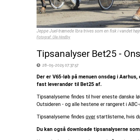
Jeppe Juel-trænede Ibra trives som en fisk i vandet højr
Fotograf: Ole Hindby
Tipsanalyser Bet25 - On
28-05-2025 07:37:57
Der er V65-løb på menuen onsdag i Aarhus, og
fast leverandør til Bet25 af.
Tipsanalyserne findes til hver eneste danske l
Outsideren - og alle hestene er rangeret i ABC-
Tipsanalyserne findes
over
startlisterne, hvis
Du kan også downloade tipsanalyserne som