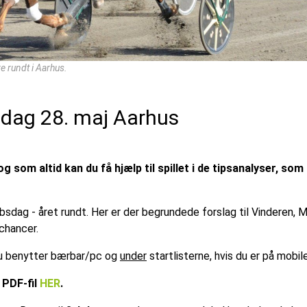
e rundt i Aarhus.
sdag 28. maj Aarhus
 som altid kan du få hjælp til spillet i de tipsanalyser, som
øbsdag - året rundt. Her er der begrundede forslag til Vinderen,
chancer.
 du benytter bærbar/pc og
under
startlisterne, hvis du er på mobil
 PDF-fil
HER
.