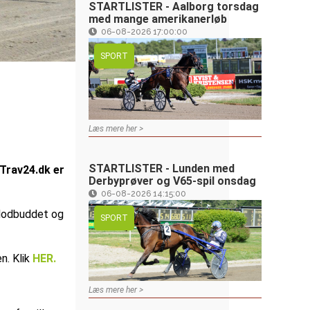
STARTLISTER - Aalborg torsdag
med mange amerikanerløb
06-08-2026 17:00:00
SPORT
Læs mere her >
STARTLISTER - Lunden med
 Trav24.dk er
Derbyprøver og V65-spil onsdag
06-08-2026 14:15:00
 Modbuddet og
SPORT
en. Klik
HER.
Læs mere her >