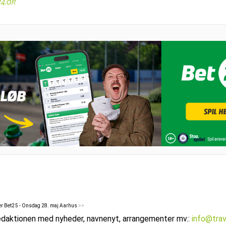
24.dk
er Bet25 - Onsdag 28. maj Aarhus
>>
edaktionen med nyheder, navnenyt, arrangementer mv.:
info@tra