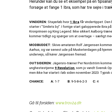
Herunder kan du se et eksempel på en tipsanaly
forsøge at fange 1 Ibra, som har tre sejre i træk
VINDEREN:
Stayerløb hvor
1 Ibra
får vindertippet. Den
starter i ”Smilets by”. I forrige start galopperede Ibr
Kronprinsen og King Legend. Ikke sikkert Aalborg-træner
kommer tidligt og spørger om at overtage – særligt me
MODBUDDET:
Skive-amatøren Rolf Jørgensen komme
Aarhus, og var senest ude på Musketerdagen på hjemmeba
undervejs, så kører Jørgensen fremad.
OUTSIDEREN:
Jägersro-træner Per Nordström komme
unghestestjerne
9 Revelation
, som jo vandt Svensk Op
men ikke har startet i løb siden november 2023. Typisk o
CHANCE:
A:
1-7
B:
9-5-8-6-2-3
C:
4
Gå til forsiden:
www.trav24.dk