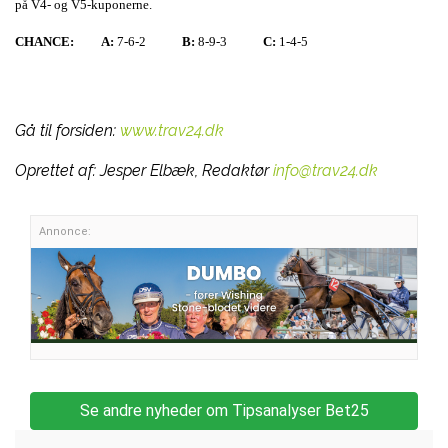
på V4- og V5-kuponerne.
CHANCE:
A:
7-6-2
B:
8-9-3
C:
1-4-5
Gå til forsiden:
www.trav24.dk
Oprettet af:
Jesper Elbæk, Redaktør
info@trav24.dk
Annonce:
Se andre nyheder om Tipsanalyser Bet25