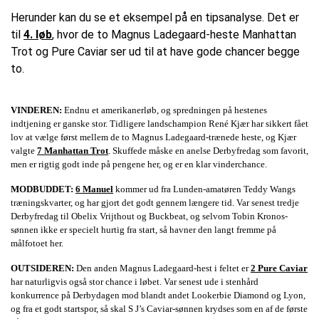
Herunder kan du se et eksempel på en tipsanalyse. Det er
til
4. løb
, hvor de to Magnus Ladegaard-heste Manhattan
Trot og Pure Caviar ser ud til at have gode chancer begge
to.
VINDEREN:
Endnu et amerikanerløb, og spredningen på hestenes
indtjening er ganske stor. Tidligere landschampion René Kjær har sikkert fået
lov at vælge først mellem de to Magnus Ladegaard-trænede heste, og Kjær
valgte
7 Manhattan Trot
. Skuffede måske en anelse Derbyfredag som favorit,
men er rigtig godt inde på pengene her, og er en klar vinderchance.
MODBUDDET:
6 Manuel
kommer ud fra Lunden-amatøren Teddy Wangs
træningskvarter, og har gjort det godt gennem længere tid. Var senest tredje
Derbyfredag til Obelix Vrijthout og Buckbeat, og selvom Tobin Kronos-
sønnen ikke er specielt hurtig fra start, så havner den langt fremme på
målfotoet her.
OUTSIDEREN:
Den anden Magnus Ladegaard-hest i feltet er
2 Pure Caviar
har naturligvis også stor chance i løbet. Var senest ude i stenhård
konkurrence på Derbydagen mod blandt andet Lookerbie Diamond og Lyon,
og fra et godt startspor, så skal S J’s Caviar-sønnen krydses som en af de første