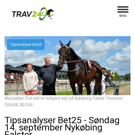
Tipsanalyser Bet25
Manhattan Trot ved en tidligere sejr på Nykøbing Falster Travbane.
Fotograf: ND Foto
Tipsanalyser Bet25 - Søndag
14. september Nykøbing
Falster