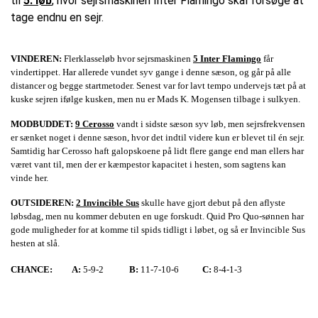
til
5. løb
, hvor sejrsmaskinen Inter Flamingo skal forsøge at
tage endnu en sejr.
VINDEREN:
Flerklasseløb hvor sejrsmaskinen
5 Inter Flamingo
får
vindertippet. Har allerede vundet syv gange i denne sæson, og går på alle
distancer og begge startmetoder. Senest var for lavt tempo undervejs tæt på at
kuske sejren ifølge kusken, men nu er Mads K. Mogensen tilbage i sulkyen.
MODBUDDET:
9 Cerosso
vandt i sidste sæson syv løb, men sejrsfrekvensen
er sænket noget i denne sæson, hvor det indtil videre kun er blevet til én sejr.
Samtidig har Cerosso haft galopskoene på lidt flere gange end man ellers har
været vant til, men der er kæmpestor kapacitet i hesten, som sagtens kan
vinde her.
OUTSIDEREN:
2 Invincible Sus
skulle have gjort debut på den aflyste
løbsdag, men nu kommer debuten en uge forskudt. Quid Pro Quo-sønnen har
gode muligheder for at komme til spids tidligt i løbet, og så er Invincible Sus
hesten at slå.
CHANCE:
A:
5-9-2
B:
11-7-10-6
C:
8-4-1-3