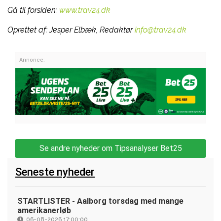
Gå til forsiden:
www.trav24.dk
Oprettet af:
Jesper Elbæk, Redaktør
info@trav24.dk
Annonce:
Se andre nyheder om Tipsanalyser Bet25
Seneste nyheder
STARTLISTER - Aalborg torsdag med mange
amerikanerløb
06-08-2026 17:00:00