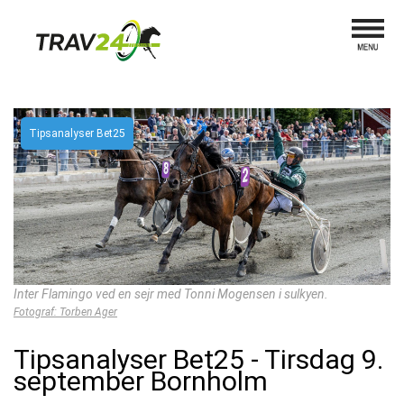
Tipsanalyser Bet25
Inter Flamingo ved en sejr med Tonni Mogensen i sulkyen.
Fotograf: Torben Ager
Tipsanalyser Bet25 - Tirsdag 9.
september Bornholm