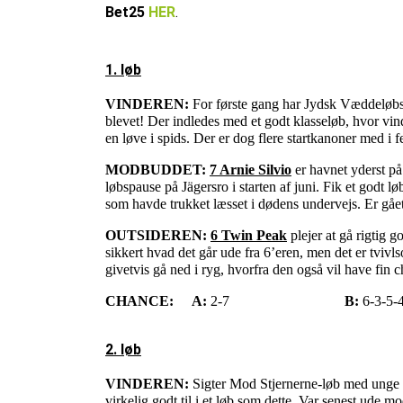
Bet25
HER
.
1. løb
VINDEREN:
For første gang har Jydsk Væddeløbs
blevet! Der indledes med et godt klasseløb, hvor vind
en løve i spids. Der er dog flere startkanoner med i fe
MODBUDDET:
7 Arnie Silvio
er havnet yderst på
løbspause på Jägersro i starten af juni. Fik et godt l
som havde trukket læsset i dødens undervejs. Er gået
OUTSIDEREN:
6 Twin Peak
plejer at gå rigtig 
sikkert hvad det går ude fra 6’eren, men det er tviv
givetvis gå ned i ryg, hvorfra den også vil have fin 
CHANCE:
A:
2-7
B:
6-3-5-
2. løb
VINDEREN:
Sigter Mod Stjernerne-løb med unge ku
virkelig godt til i et løb som dette. Var senest ud