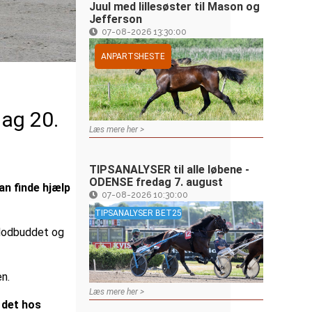
Juul med lillesøster til Mason og
Jefferson
07-08-2026 13:30:00
ANPARTSHESTE
dag 20.
Læs mere her >
TIPSANALYSER til alle løbene -
ODENSE fredag 7. august
an finde hjælp
07-08-2026 10:30:00
TIPSANALYSER BET25
 Modbuddet og
en.
Læs mere her >
e det hos