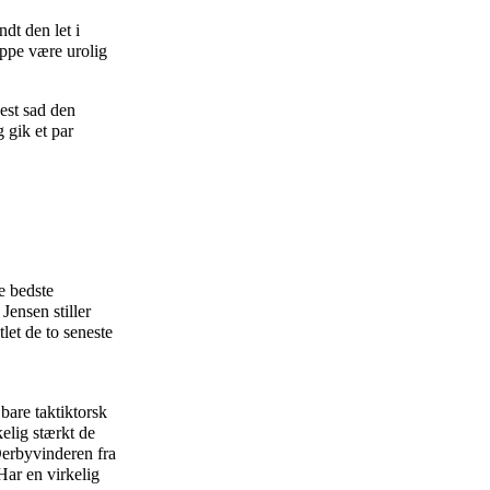
dt den let i
ppe være urolig
nest sad den
 gik et par
e bedste
Jensen stiller
let de to seneste
bare taktiktorsk
elig stærkt de
Derbyvinderen fra
Har en virkelig