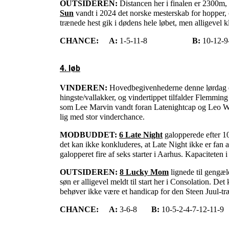
OUTSIDEREN:
Distancen her i finalen er 2300m, 
Sun
vandt i 2024 det norske mesterskab for hopper, og
trænede hest gik i dødens hele løbet, men alligevel k
CHANCE:
A:
1-5-11-8
B:
10-12-9
4. løb
VINDEREN:
Hovedbegivenhederne denne lørdag er
hingste/vallakker, og vindertippet tilfalder Flemmi
som Lee Marvin vandt foran Latenightcap og Leo Wynn.
lig med stor vinderchance.
MODBUDDET:
6 Late Night
galopperede efter 10
det kan ikke konkluderes, at Late Night ikke er fan 
galopperet fire af seks starter i Aarhus. Kapaciteten
OUTSIDEREN:
8 Lucky Mom
lignede til gengæl
søn er alligevel meldt til start her i Consolation. D
behøver ikke være et handicap for den Steen Juul-tr
CHANCE:
A:
3-6-8
B:
10-5-2-4-7-12-11-9