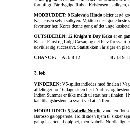
fornuftigt. Får dygtige Ruben Kristensen i sulkyen, 
MODBUDDET:
8 Kalovaja Hindø
plejer at gå go
Kaj Jensen selv i sulkyen. Mødte senest gode heste
favoritter her. Køres denne gang af det unge kusketa
OUTSIDEREN:
12 Knight’n Day Keka
er en gan
Kaiser Faust og Luigi Cæsar, og det blev for svært f
udvikler sig successivt. Statistikken i år siger en pla
CHANCE:
A:
6-8-12
B:
13-9-11
3. løb
VINDEREN:
V5-spillet indledes med finalen i Vag
afdelinger for 16 dage siden her i Aarhus, og
hestene
Indian Summer er ikke meldt til start her i finalen.
kan tillægshestene få svært ved at nå frem.
MODBUDDET:
5 Izabella Nordic
vandt en flot s
Barosso galopperede. Holdt siden hjem til sikker sej
galop i starten af opløbet, men Izabella Nordic ligne