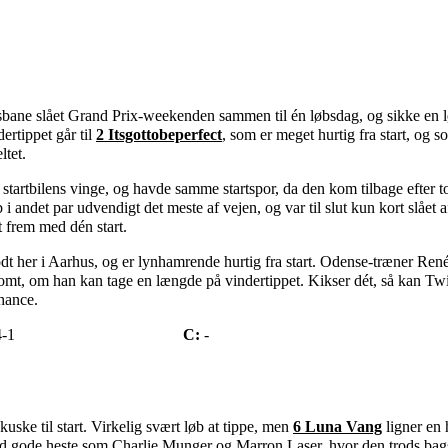
bane slået Grand Prix-weekenden sammen til én løbsdag, og sikke en l
ertippet går til
2 Itsgottobeperfect
, som er meget hurtig fra start, o
ltet.
 startbilens vinge, og havde samme startspor, da den kom tilbage efter 
øb i andet par udvendigt det meste af vejen, og var til slut kun kort slået
 frem med dén start.
godt her i Aarhus, og er lynhamrende hurtig fra start. Odense-træner Ren
lsomt, om han kan tage en længde på vindertippet. Kikser dét, så kan Tw
chance.
4-1
C:
-
ske til start. Virkelig svært løb at tippe, men
6 Luna Vang
ligner en 
e mod gode heste som Charlie Munger og Marron Laser, hvor den trods bag