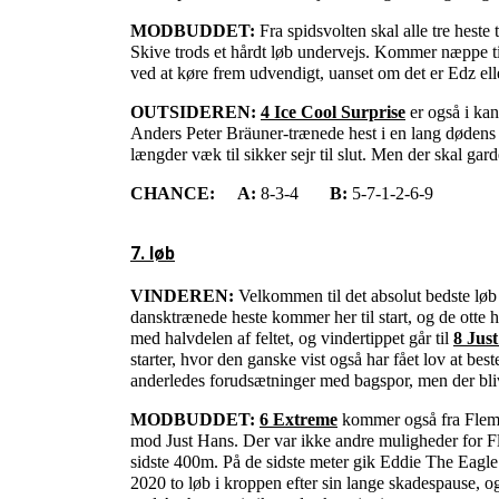
MODBUDDET:
Fra spidsvolten skal alle tre heste 
Skive trods et hårdt løb undervejs. Kommer næppe t
ved at køre frem udvendigt, uanset om det er Edz ell
OUTSIDEREN:
4 Ice Cool Surprise
er også i kan
Anders Peter Bräuner-trænede hest i en lang dødens 
længder væk til sikker sejr til slut. Men der skal ga
CHANCE:
A:
8-3-4
B:
5-7-1-2-6-9
7. løb
VINDEREN:
Velkommen til det absolut bedste lø
dansktrænede heste kommer her til start, og de otte 
med halvdelen af feltet, og vindertippet går til
8 Jus
starter, hvor den ganske vist også har fået lov at be
anderledes forudsætninger med bagspor, men der bliv
MODBUDDET:
6 Extreme
kommer også fra Flemmi
mod Just Hans. Der var ikke andre muligheder for Fl
sidste 400m. På de sidste meter gik Eddie The Eagl
2020 to løb i kroppen efter sin lange skadespause, o