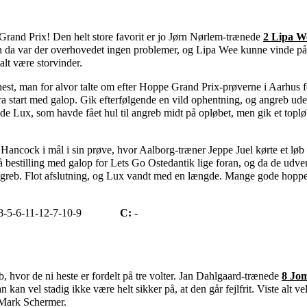
Grand Prix! Den helt store favorit er jo Jørn Nørlem-trænede
2 Lipa W
en da var der overhovedet ingen problemer, og Lipa Wee kunne vinde på 
lt være storvinder.
est, man for alvor talte om efter Hoppe Grand Prix-prøverne i Aarhus f
a start med galop. Gik efterfølgende en vild ophentning, og angreb ude 
e Lux, som havde fået hul til angreb midt på opløbet, men gik et topl
 Hancock i mål i sin prøve, hvor Aalborg-træner Jeppe Juel kørte et løb
 på bestilling med galop for Lets Go Ostedantik lige foran, og da de udve
angreb. Flot afslutning, og Lux vandt med en længde. Mange gode hopper
8-5-6-11-12-7-10-9
C:
-
, hvor de ni heste er fordelt på tre volter. Jan Dahlgaard-trænede
8 Jo
kan vel stadig ikke være helt sikker på, at den går fejlfrit. Viste alt 
 Mark Schermer.