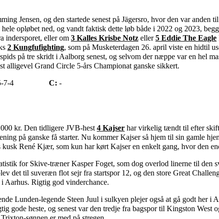
ming Jensen, og den startede senest på Jägersro, hvor den var anden ti
 hele opløbet ned, og vandt faktisk dette løb både i 2022 og 2023, beg
a indersporet, eller om
3 Kalles Krisbe Notz
eller
5 Eddie The Eagle
cks
2 Kungfufighting
, som på Musketerdagen 26. april viste en hidtil us
 spids på tre skridt i Aalborg senest, og selvom der næppe var en hel ma
t alligevel Grand Circle 5-års Championat ganske sikkert.
5-7-4
C:
-
0.000 kr. Den tidligere JVB-hest
4 Kajser
har virkelig tændt til efter skif
tjening på ganske få starter. Nu kommer Kajser så hjem til sin gamle h
ns kusk René Kjær, som kun har kørt Kajser en enkelt gang, hvor den end
tistik for Skive-træner Kasper Foget, som dog overlod linerne til den s
et til suveræn flot sejr fra startspor 12, og den store Great Challen
er i Aarhus. Rigtig god vinderchance.
de Lunden-legende Steen Juul i sulkyen plejer også at gå godt her i Aa
gtig gode heste, og senest var den tredje fra bagspor til Kingston West
g Trixton-sønnen er med på stregen.