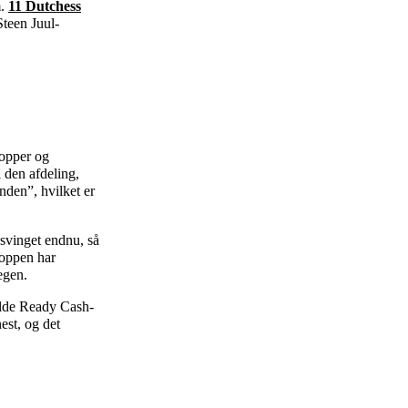
m.
11 Dutchess
Steen Juul-
hopper og
i den afdeling,
nden”, hvilket er
 svinget endnu, så
hoppen har
egen.
ulde Ready Cash-
est, og det