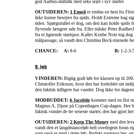
god Aarhus-statistik med seks sejre i syv starter.
OUTSIDEREN:
1 Emoji
er endnu en hest fra Flem
ikke kunne besejres fra spids. Holdt Extreme bag sig
tiden. Spørgsmålet er dog, om den kan holde spids fr
flyvende længere ude fra. Eller måske Peter Rudbe
fra et lignende startspor. Kalles Krisbe Notz tog dog
målpassage, så vandt den Christina Beck-trænede hes
CHANCE:
A:
8-6
B:
1-2-3-
8. løb
VINDEREN:
Rigtig godt løb for klassen op til 20
Christoffer Eriksson, hvor den har fordoblet sin ind
den faktisk tidligere har vundet. Dog ikke for dage
MODBUDDET:
6 Jacobite
kommer med en flot sta
Magnus A. Djuse på Copenhagen Cup-dagen. Her blev d
faktisk vundet de tre seneste starter, den har gjort h
OUTSIDEREN:
2 Keep The Money
med den leven
vandt den et langdistanceløb helt overlegent foran ri
som også er med i dette løb. Perfekt startspor her, o