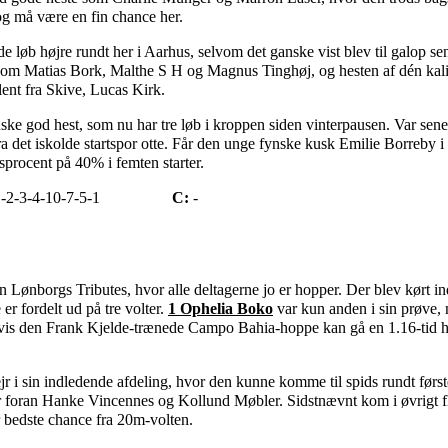
og må være en fin chance her.
de løb højre rundt her i Aarhus, selvom det ganske vist blev til galop s
 som Matias Bork, Malthe S H og Magnus Tinghøj, og hesten af dén kali
lent fra Skive, Lucas Kirk.
ske god hest, som nu har tre løb i kroppen siden vinterpausen. Var sen
ra det iskolde startspor otte. Får den unge fynske kusk Emilie Borreby 
dsprocent på 40% i femten starter.
-2-3-4-10-7-5-1
C:
-
n Lønborgs Tributes, hvor alle deltagerne jo er hopper. Der blev kørt i
 er fordelt ud på tre volter.
1 Ophelia Boko
var kun anden i sin prøve,
 Hvis den Frank Kjelde-trænede Campo Bahia-hoppe kan gå en 1.16-tid he
ejr i sin indledende afdeling, hvor den kunne komme til spids rundt førs
r foran Hanke Vincennes og Kollund Møbler. Sidstnævnt kom i øvrigt flo
r bedste chance fra 20m-volten.