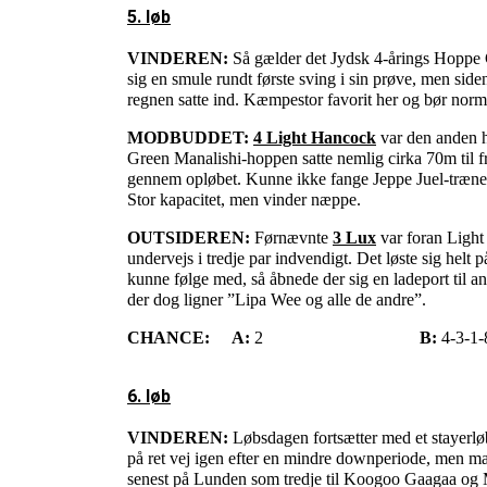
5. løb
VINDEREN:
Så gælder det Jydsk 4-årings Hoppe 
sig en smule rundt første sving i sin prøve, men sid
regnen satte ind. Kæmpestor favorit her og bør norma
MODBUDDET:
4 Light Hancock
var den anden h
Green Manalishi-hoppen satte nemlig cirka 70m til fr
gennem opløbet. Kunne ikke fange Jeppe Juel-træned
Stor kapacitet, men vinder næppe.
OUTSIDEREN:
Førnævnte
3 Lux
var foran Light
undervejs i tredje par indvendigt. Det løste sig helt
kunne følge med, så åbnede der sig en ladeport til 
der dog ligner ”Lipa Wee og alle de andre”.
CHANCE:
A:
2
B:
4-3-1-
6. løb
VINDEREN:
Løbsdagen fortsætter med et stayerløb
på ret vej igen efter en mindre downperiode, men man 
senest på Lunden som tredje til Koogoo Gaagaa og