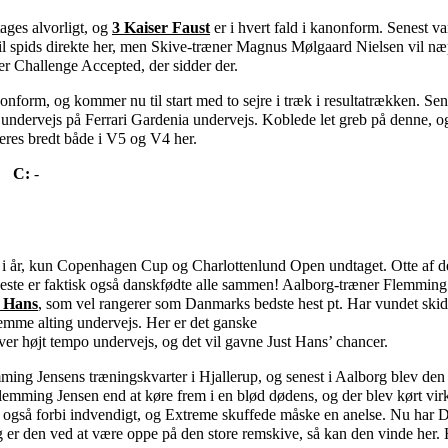
tages alvorligt, og
3 Kaiser Faust
er i hvert fald i kanonform. Senest van
il spids direkte her, men Skive-træner Magnus Mølgaard Nielsen vil næ
er Challenge Accepted, der sidder der.
onform, og kommer nu til start med to sejre i træk i resultatrækken. Se
undervejs på Ferrari Gardenia undervejs. Koblede let greb på denne, og
rderes bredt både i V5 og V4 her.
C:
-
b i år, kun Copenhagen Cup og Charlottenlund Open undtaget. Otte af d
heste er faktisk også danskfødte alle sammen! Aalborg-træner Flemming 
t Hans
, som vel rangerer som Danmarks bedste hest pt. Har vundet skidt
stemme alting undervejs. Her er det ganske
er højt tempo undervejs, og det vil gavne Just Hans’ chancer.
ng Jensens træningskvarter i Hjallerup, og senest i Aalborg blev den 
emming Jensen end at køre frem i en blød dødens, og der blev kørt virk
e også forbi indvendigt, og Extreme skuffede måske en anelse. Nu har 
g er den ved at være oppe på den store remskive, så kan den vinde her. 