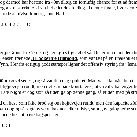
og dermed har hestene fra 40m tillæg en fornuftig chance for at nå fre
 gik et stærkt løb i sin indledende afdeling til denne finale, hvor den 
larede at afvise Juno og Jane Hall.
-3-6-4-2-7
C:
-
 jo Grand Prix’erne, og her køres trøstløbet så. Det er mixet mellem 
ng Jensen-trænede
3 Lookerbie Diamond
, som var tæt på en finalebillet 
 Her fra et rigtig godt startspor ligner det offensiv styring fra ”Isma
0m kørsel senest, og så var dén dag spoleret. Man var ikke nået hen til
af højrevejen rundt, men det kan bare konstateres, at Great Challenger-
 i Late Night er dog stor, så uden galop denne gang, så er den med på str
d en hest, som ikke brød sig om højrevejen rundt, men den kapacitetsf
et kan dog også sagtens være balance eller udstyr, som gav galopperne sen
ænede hest at have bagspor her.
C:
1