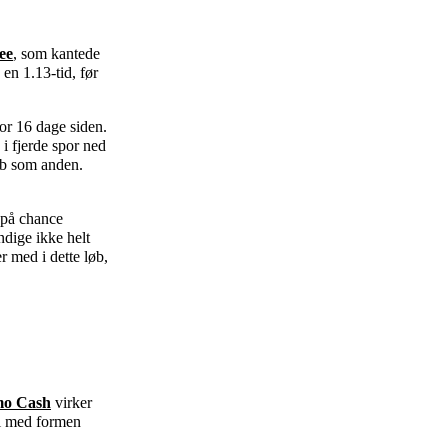
ee
, som kantede
en 1.13-tid, før
or 16 dage siden.
i fjerde spor ned
øb som anden.
 på chance
ndige ikke helt
 med i dette løb,
mo Cash
virker
vel med formen