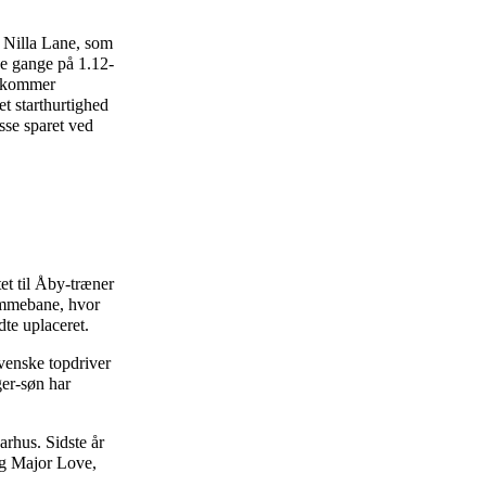
l Nilla Lane, som
ge gange på 1.12-
kommer
et starthurtighed
sse sparet ved
tet til Åby-træner
jemmebane, hvor
te uplaceret.
venske topdriver
ger-søn har
rhus. Sidste år
 og Major Love,