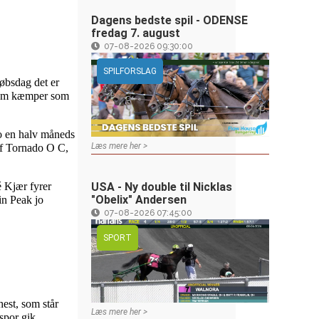
Dagens bedste spil - ODENSE
fredag 7. august
07-08-2026 09:30:00
SPILFORSLAG
øbsdag det er
g som kæmper som
to en halv måneds
Læs mere her >
 af Tornado O C,
USA - Ny double til Nicklas
é Kjær fyrer
"Obelix" Andersen
in Peak jo
07-08-2026 07:45:00
SPORT
hest, som står
Læs mere her >
spor gik