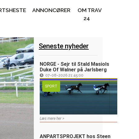
RTSHESTE
ANNONCØRER
OM TRAV
24
Seneste nyheder
NORGE - Sejr til Stald Masiols
Duke Of Walner på Jarlsberg
07-08-2026 21:45:00
SPORT
Læs mere her >
ANPARTSPROJEKT hos Steen