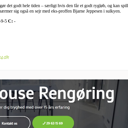
ør det godt hele tiden – særligt hvis den får et godt rygløb, og kan spil
ærmer sig også en sejr med eks-proffen Bjarne Jeppesen i sulkyen.
-9-5
C:
-
24.dk