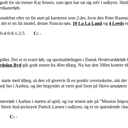
 godt for sin træner Kaj Jensen, som igen har sat sig selv i sulkyen. Skid
erikanerløb.
ndebut efter en fin start på karrieren som 2-års, hvor den Peter Rasm
men det er en fin model, denne Nuncio-søn.
10 La La Land
og
4 Leeds
er
0-4-9-8-1-2-5
C:
-
-spillet. Det er et svært løb, og sportsafdelingen i Dansk Hestevæddeløb 
rdolan Byd
gik godt senest fra 40m tillæg. Nu har den 500m kortere til
t starte med tillæg, så den vil givetvis få en positiv overraskelse, når der
 sejr her i Aarhus, og der begynder at være god form på Skive-amatøren
prøveløb i Aarhus i starten af april, og var senest ude på ”Mission Imp
 Steen Juul-jockeyen Patrick Larsen i sulkyen, og er en spændende chan
C:
-