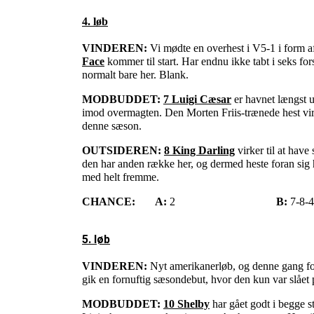
4. løb
VINDEREN:
Vi mødte en overhest i V5-1 i form 
Face
kommer til start. Har endnu ikke tabt i seks for
normalt bare her. Blank.
MODBUDDET:
7 Luigi Cæsar
er havnet længst ud
imod overmagten. Den Morten Friis-trænede hest virker
denne sæson.
OUTSIDEREN:
8 King Darling
virker til at have 
den har anden række her, og dermed heste foran sig he
med helt fremme.
CHANCE:
A:
2
B:
7-8-4
5. løb
VINDEREN:
Nyt amerikanerløb, og denne gang for
gik en fornuftig sæsondebut, hvor den kun var slået 
MODBUDDET:
10 Shelby
har gået godt i begge s