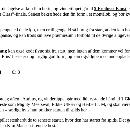
 deltagelse af kun fem heste, og vindertippet går til
5 Freiherr Faust
,
 In Class”-finale. Senest bekræftede den fin form i et montéløb, og bør kv
pengene i dette løb, men er til gengæld så hurtig fra start, at den kan h
spause, og kan trods sin lave præmiesum i forhold til de øvrige alligevel
vang
kan også godt flytte sig fra start, men ingen af dem kommer vel fo
Friis’ heste er dog i rigtig god form, og kan også løbe med andenpladse
4
C:
3
rdag aften i Aarhus, og vindertippet går med lidt rystende hånd til
1 Gi
de heste som Mighty Meerswal, Eddie Ulkær og Herbert L M, og skal være
– særligt hvis hun prikker starten til spids her.
illet stenhårdt de to seneste starter, hvor den har startet fra spids. Det 
 den Kim Madsen-trænede hest.