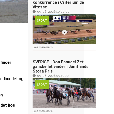
konkurrence i Criterium de
Vitesse
09-08-2026 10:00:00
SPORT
Læs mere her >
SVERIGE - Don Fanucci Zet
 finder
ganske let vinder i Jämtlands
Stora Pris
09-08-2026 09:15:00
 Modbuddet og
SPORT
en.
e det hos
Læs mere her >