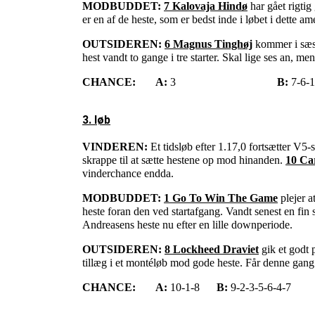
MODBUDDET:
7 Kalovaja Hindø
har gået rigtig
er en af de heste, som er bedst inde i løbet i dette am
OUTSIDEREN:
6 Magnus Tinghøj
kommer i sæso
hest vandt to gange i tre starter. Skal lige ses an, 
CHANCE:
A:
3
B:
7-6-1
3. løb
VINDEREN:
Et tidsløb efter 1.17,0 fortsætter V5
skrappe til at sætte hestene op mod hinanden.
10 Ca
vinderchance endda.
MODBUDDET:
1 Go To Win The Game
plejer a
heste foran den ved startafgang. Vandt senest en fin
Andreasens heste nu efter en lille downperiode.
OUTSIDEREN:
8 Lockheed Draviet
gik et godt 
tillæg i et montéløb mod gode heste. Får denne gang
CHANCE:
A:
10-1-8
B:
9-2-3-5-6-4-7