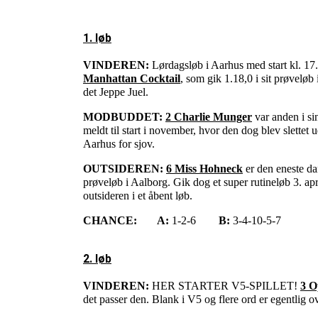
1. løb
VINDEREN:
Lørdagsløb i Aarhus med start kl. 17
Manhattan Cocktail
, som gik 1.18,0 i sit prøvelø
det Jeppe Juel.
MODBUDDET:
2 Charlie Munger
var anden i si
meldt til start i november, hvor den dog blev slettet
Aarhus for sjov.
OUTSIDEREN:
6 Miss Hohneck
er den eneste da
prøveløb i Aalborg. Gik dog et super rutineløb 3. ap
outsideren i et åbent løb.
CHANCE:
A:
1-2-6
B:
3-4-10-5-7
2. løb
VINDEREN:
HER STARTER V5-SPILLET!
3 O
det passer den. Blank i V5 og flere ord er egentlig o