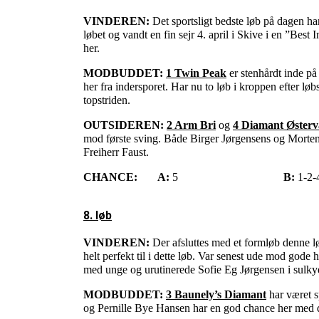
VINDEREN:
Det sportsligt bedste løb på dagen har
løbet og vandt en fin sejr 4. april i Skive i en ”Best
her.
MODBUDDET:
1 Twin Peak
er stenhårdt inde på 
her fra indersporet. Har nu to løb i kroppen efter løb
topstriden.
OUTSIDEREN:
2 Arm Bri
og
4 Diamant Øster
mod første sving. Både Birger Jørgensens og Morten 
Freiherr Faust.
CHANCE:
A:
5
B:
1-2-
8. løb
VINDEREN:
Der afsluttes med et formløb denne lø
helt perfekt til i dette løb. Var senest ude mod go
med unge og urutinerede Sofie Eg Jørgensen i sulkyen 
MODBUDDET:
3 Baunely’s Diamant
har været sp
og Pernille Bye Hansen har en god chance her med