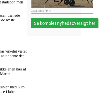
t startspor, men
Læs mere her >
ussen-trænede
 de næste.
Se komplet nyhedsoversigt her
har virkelig været
 at indhente det,
 ikke er en hær af
 Martin
ossible” med 80m
ce i løbet.