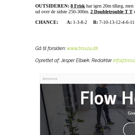
OUTSIDEREN:
8 Frisk
har igen 20m tillæg, men g
ud over de sidste 250-300m.
2 Doubletrouble T T
n
CHANCE:
A:
1-3-8-2
B:
7-10-13-12-4-6-11
Gå til forsiden:
www.trav24.dk
Oprettet af:
Jesper Elbæk, Redaktør
info@trav
Annonce: