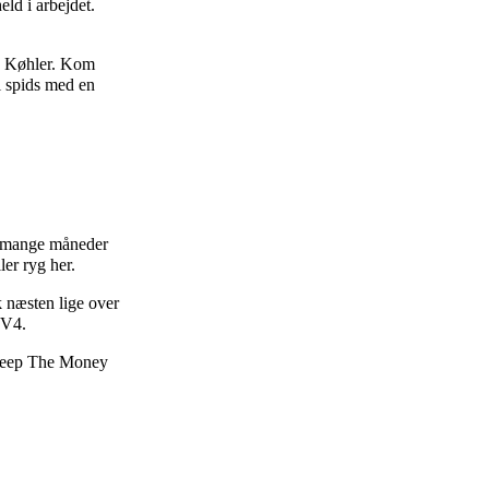
ld i arbejdet.
hn Køhler. Kom
il spids med en
er mange måneder
ler ryg her.
k næsten lige over
 V4.
n Keep The Money