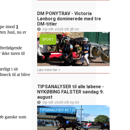
DM PONYTRAV - Victoria
Lønborg dominerede med tre
DM-titler
ippe imod
1
09-08-2026 08:38:00
ten Juul, nu er
SPORT
fterfølgende
ikke turen til
ligt i sit
Læs mere her >
neck til at blive
TIPSANALYSER til alle løbene -
NYKØBING FALSTER søndag 9.
august
09-08-2026 08:05:00
TIPSANALYSER BET25
 løb ganske som