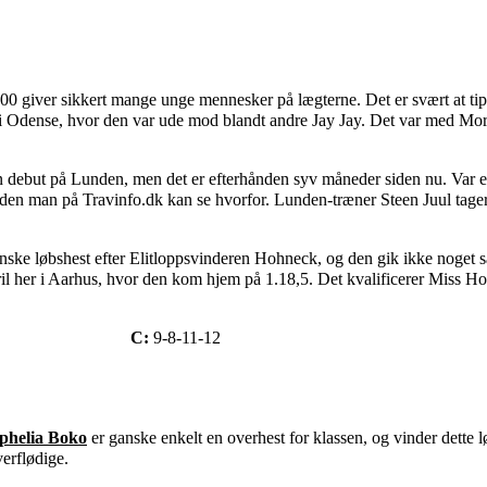
.00 giver sikkert mange unge mennesker på lægterne. Det er svært at t
b i Odense, hvor den var ude mod blandt andre Jay Jay. Det var med Mor
n debut på Lunden, men det er efterhånden syv måneder siden nu. Var e
 uden man på Travinfo.dk kan se hvorfor. Lunden-træner Steen Juul tager 
nske løbshest efter Elitloppsvinderen Hohneck, og den gik ikke noget sær
ril her i Aarhus, hvor den kom hjem på 1.18,5. Det kvalificerer Miss Hoh
C:
9-8-11-12
phelia Boko
er ganske enkelt en overhest for klassen, og vinder dette
verflødige.