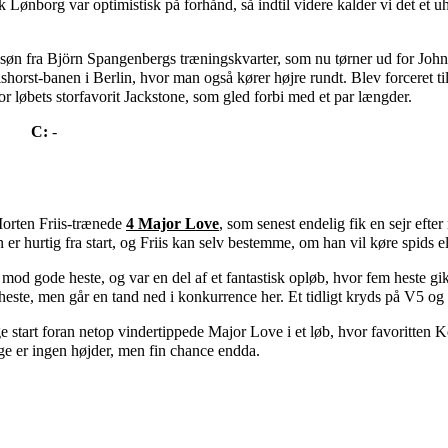
ønborg var optimistisk på forhånd, så indtil videre kalder vi det et uhe
søn fra Björn Spangenbergs træningskvarter, som nu tørner ud for Jo
lshorst-banen i Berlin, hvor man også kører højre rundt. Blev forceret t
r løbets storfavorit Jackstone, som gled forbi med et par længder.
2
C:
-
Morten Friis-trænede
4 Major Love
, som senest endelig fik en sejr eft
 hurtig fra start, og Friis kan selv bestemme, om han vil køre spids el
mod gode heste, og var en del af et fantastisk opløb, hvor fem heste gi
heste, men går en tand ned i konkurrence her. Et tidligt kryds på V5 og
ge start foran netop vindertippede Major Love i et løb, hvor favoritte
nge er ingen højder, men fin chance endda.