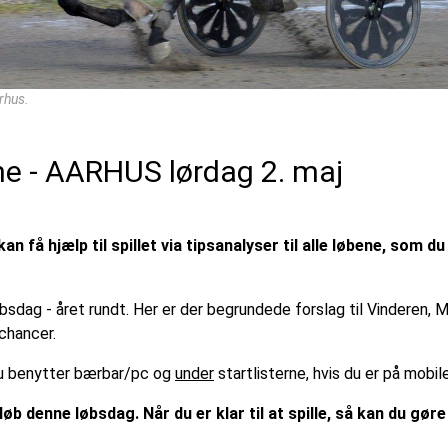
rhus.
ene - AARHUS lørdag 2. maj
n få hjælp til spillet via tipsanalyser til alle løbene, som du
øbsdag - året rundt. Her er der begrundede forslag til Vinderen,
chancer.
 du benytter bærbar/pc og
under
startlisterne, hvis du er på mobil
løb denne løbsdag. Når du er klar til at spille, så kan du gør