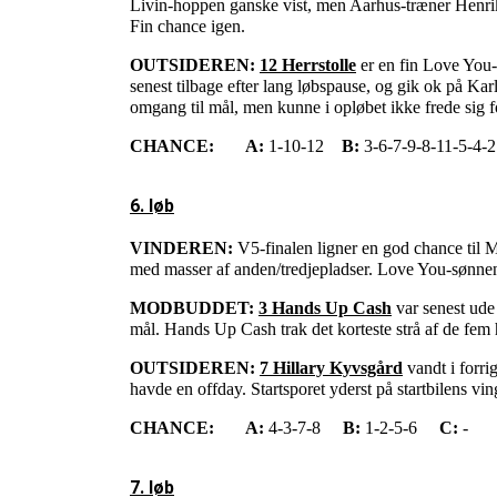
Livin-hoppen ganske vist, men Aarhus-træner Henrik L
Fin chance igen.
OUTSIDEREN:
12 Herrstolle
er en fin Love You-
senest tilbage efter lang løbspause, og gik ok på Kar
omgang til mål, men kunne i opløbet ikke frede sig fo
CHANCE:
A:
1-10-12
B:
3-6-7-9-8-11-5-4-
6. løb
VINDEREN:
V5-finalen ligner en god chance til 
med masser af anden/tredjepladser. Love You-sønnen er
MODBUDDET:
3 Hands Up Cash
var senest ude 
mål. Hands Up Cash trak det korteste strå af de fem 
OUTSIDEREN:
7 Hillary Kyvsgård
vandt i forri
havde en offday. Startsporet yderst på startbilens vi
CHANCE:
A:
4-3-7-8
B:
1-2-5-6
C:
-
7. løb