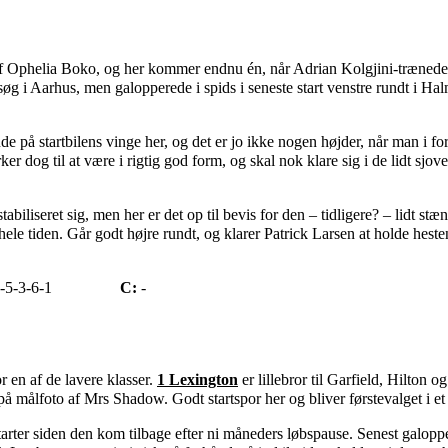
af Ophelia Boko, og her kommer endnu én, når Adrian Kolgjini-træned
søg i Aarhus, men galopperede i spids i seneste start venstre rundt i Ha
e på startbilens vinge her, og det er jo ikke nogen højder, når man i fo
 dog til at være i rigtig god form, og skal nok klare sig i de lidt sjove
stabiliseret sig, men her er det op til bevis for den – tidligere? – lidt st
le tiden. Går godt højre rundt, og klarer Patrick Larsen at holde hesten 
-5-3-6-1
C:
-
 en af de lavere klasser.
1 Lexington
er lillebror til Garfield, Hilton 
på målfoto af Mrs Shadow. Godt startspor her og bliver førstevalget i et
tarter siden den kom tilbage efter ni måneders løbspause. Senest galop