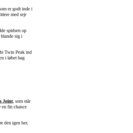
 som er godt inde i
ittere med sejr
olde spidsen op
 blande sig i
rbi Twin Peak ind
n i løbet bag
a Joint
, som står
 en fin chance
gør den igen her,