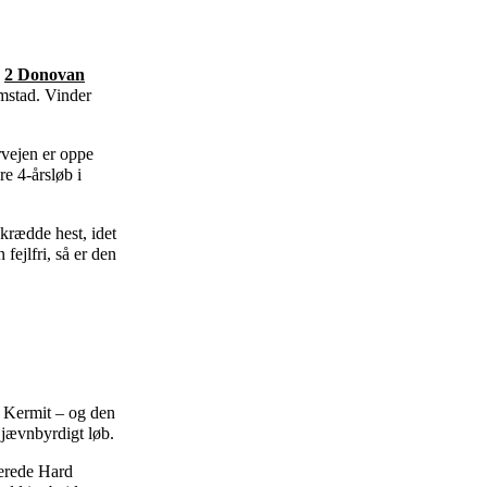
e
2 Donovan
lmstad. Vinder
rvejen er oppe
re 4-årsløb i
ænkrædde hest, idet
fejlfri, så er den
og Kermit – og den
 jævnbyrdigt løb.
perede Hard