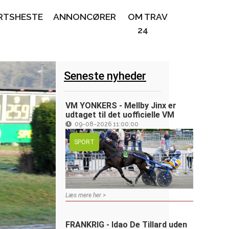
RTSHESTE
ANNONCØRER
OM TRAV
24
Seneste nyheder
VM YONKERS - Mellby Jinx er
udtaget til det uofficielle VM
09-08-2026 11:00:00
SPORT
Læs mere her >
FRANKRIG - Idao De Tillard uden