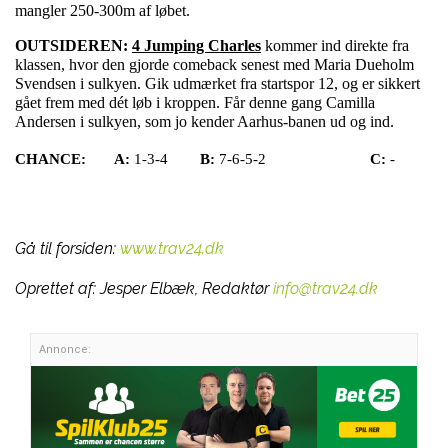
mangler 250-300m af løbet.
OUTSIDEREN:
4 Jumping Charles
kommer ind direkte fra
klassen, hvor den gjorde comeback senest med Maria Dueholm
Svendsen i sulkyen. Gik udmærket fra startspor 12, og er sikkert
gået frem med dét løb i kroppen. Får denne gang Camilla
Andersen i sulkyen, som jo kender Aarhus-banen ud og ind.
CHANCE:
A:
1-3-4
B:
7-6-5-2
C:
-
Gå til forsiden:
www.trav24.dk
Oprettet af:
Jesper Elbæk, Redaktør
info@trav24.dk
Annonce: