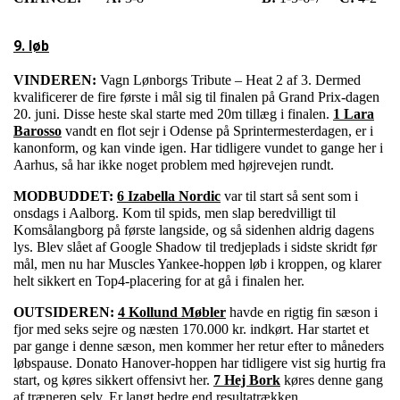
9. løb
VINDEREN:
Vagn Lønborgs Tribute – Heat 2 af 3. Dermed
kvalificerer de fire første i mål sig til finalen på Grand Prix-dagen
20. juni. Disse heste skal starte med 20m tillæg i finalen.
1 Lara
Barosso
vandt en flot sejr i Odense på Sprintermesterdagen, er i
kanonform, og kan vinde igen. Har tidligere vundet to gange her i
Aarhus, så har ikke noget problem med højrevejen rundt.
MODBUDDET:
6 Izabella Nordic
var til start så sent som i
onsdags i Aalborg. Kom til spids, men slap beredvilligt til
Komsålangborg på første langside, og så sidenhen aldrig dagens
lys. Blev slået af Google Shadow til tredjeplads i sidste skridt før
mål, men nu har Muscles Yankee-hoppen løb i kroppen, og klarer
helt sikkert en Top4-placering for at gå i finalen her.
OUTSIDEREN:
4 Kollund Møbler
havde en rigtig fin sæson i
fjor med seks sejre og næsten 170.000 kr. indkørt. Har startet et
par gange i denne sæson, men kommer her retur efter to måneders
løbspause. Donato Hanover-hoppen har tidligere vist sig hurtig fra
start, og køres sikkert offensivt her.
7 Hej Bork
køres denne gang
af træneren selv. Er langt bedre end resultatrækken.