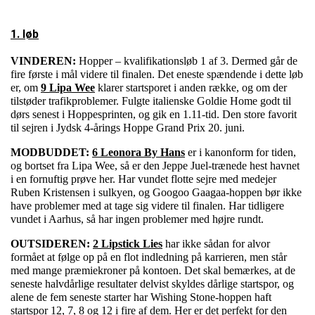
1. løb
VINDEREN:
Hopper – kvalifikationsløb 1 af 3. Dermed går de
fire første i mål videre til finalen. Det eneste spændende i dette løb
er, om
9 Lipa Wee
klarer startsporet i anden række, og om der
tilstøder trafikproblemer. Fulgte italienske Goldie Home godt til
dørs senest i Hoppesprinten, og gik en 1.11-tid. Den store favorit
til sejren i Jydsk 4-årings Hoppe Grand Prix 20. juni.
MODBUDDET:
6 Leonora By Hans
er i kanonform for tiden,
og bortset fra Lipa Wee, så er den Jeppe Juel-trænede hest havnet
i en fornuftig prøve her. Har vundet flotte sejre med medejer
Ruben Kristensen i sulkyen, og Googoo Gaagaa-hoppen bør ikke
have problemer med at tage sig videre til finalen. Har tidligere
vundet i Aarhus, så har ingen problemer med højre rundt.
OUTSIDEREN:
2 Lipstick Lies
har ikke sådan for alvor
formået at følge op på en flot indledning på karrieren, men står
med mange præmiekroner på kontoen. Det skal bemærkes, at de
seneste halvdårlige resultater delvist skyldes dårlige startspor, og
alene de fem seneste starter har Wishing Stone-hoppen haft
startspor 12, 7, 8 og 12 i fire af dem. Her er det perfekt for den