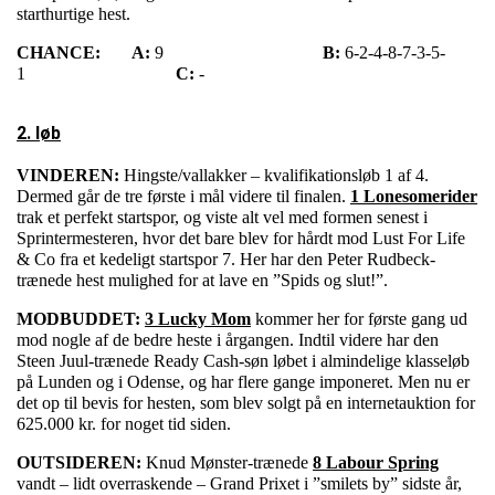
starthurtige hest.
CHANCE:
A:
9
B:
6-2-4-8-7-3-5-
1
C:
-
2. løb
VINDEREN:
Hingste/vallakker – kvalifikationsløb 1 af 4.
Dermed går de tre første i mål videre til finalen.
1 Lonesomerider
trak et perfekt startspor, og viste alt vel med formen senest i
Sprintermesteren, hvor det bare blev for hårdt mod Lust For Life
& Co fra et kedeligt startspor 7. Her har den Peter Rudbeck-
trænede hest mulighed for at lave en ”Spids og slut!”.
MODBUDDET:
3 Lucky Mom
kommer her for første gang ud
mod nogle af de bedre heste i årgangen. Indtil videre har den
Steen Juul-trænede Ready Cash-søn løbet i almindelige klasseløb
på Lunden og i Odense, og har flere gange imponeret. Men nu er
det op til bevis for hesten, som blev solgt på en internetauktion for
625.000 kr. for noget tid siden.
OUTSIDEREN:
Knud Mønster-trænede
8 Labour Spring
vandt – lidt overraskende – Grand Prixet i ”smilets by” sidste år,