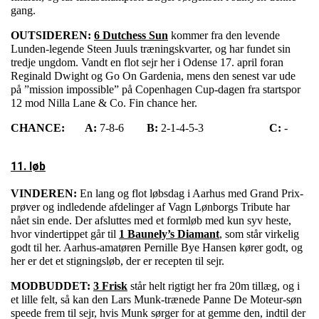
gang.
OUTSIDEREN:
6 Dutchess Sun
kommer fra den levende
Lunden-legende Steen Juuls træningskvarter, og har fundet sin
tredje ungdom. Vandt en flot sejr her i Odense 17. april foran
Reginald Dwight og Go On Gardenia, mens den senest var ude
på ”mission impossible” på Copenhagen Cup-dagen fra startspor
12 mod Nilla Lane & Co. Fin chance her.
CHANCE:
A:
7-8-6
B:
2-1-4-5-3
C:
-
11. løb
VINDEREN:
En lang og flot løbsdag i Aarhus med Grand Prix-
prøver og indledende afdelinger af Vagn Lønborgs Tribute har
nået sin ende. Der afsluttes med et formløb med kun syv heste,
hvor vindertippet går til
1 Baunely’s Diamant
, som står virkelig
godt til her. Aarhus-amatøren Pernille Bye Hansen kører godt, og
her er det et stigningsløb, der er recepten til sejr.
MODBUDDET:
3 Frisk
står helt rigtigt her fra 20m tillæg, og i
et lille felt, så kan den Lars Munk-trænede Panne De Moteur-søn
speede frem til sejr, hvis Munk sørger for at gemme den, indtil der