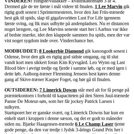
VINDEREN:
Hingste/vallakker – kvalifikationsløb 3 af 4.
Dermed går de tre første i mål videre til finalen.
1 Lee Marvin
gik
rigtig godt senest i Sprintermesteren, hvor den Jan Friis-trænede
hest gik til spids, slap til gigafavoritten Lust For Life igennem
første sving, og fik max udbytte på andenpladsen. Nu er distancen
noget længere, og Lee Marvins seneste start her i Aarhus var ikke
af bedste mærke, idet den klappede sammen fra spids, men der var
vist noget sygdom inde over. Vinderchance her.
MODBUDDET:
8 Lookerbie Diamond
gik kanongodt senest i
Odense, hvor den gik en rigtig god sidste omgang, og til slut
vandt kort men sikkert foran Kim Kyvsgård. Leo Wynn og Last
Blood blev i øvrigt tredje og fjerde i samme løb, og er med igen i
dette løb. Aalborg-træner Flemming Jensens hest køres denne
gang af Skive-træner Kasper Foget, og bør gå til finalen.
OUTSIDEREN:
7 Limerick Downs
står med alt for få penge på
præmiekontoen i forhold til kapaciteten på den Steen Juul-trænede
Panne De Moteur-søn, som her får jockey Patrick Larsen i
sulkyen.
Startsporet her er ganske svært, og Limerick Downs har kun en
enkelt start i kroppen i denne sæson, og det er godt to måneder
siden nu. Bjarke Haagensen-trænede
6 Le Champ Laser
tjente
gode penge, da den var tredje i Jydsk 3-årings Grand Prix her i