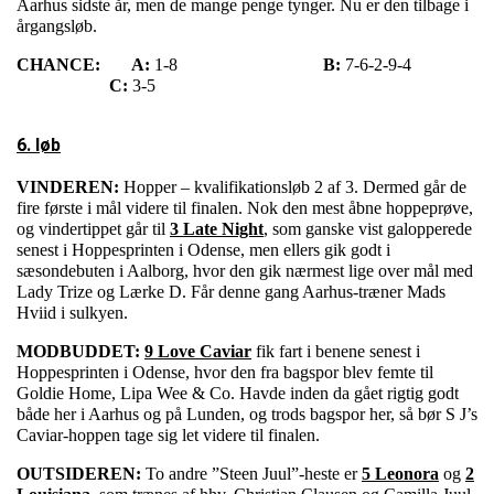
Aarhus sidste år, men de mange penge tynger. Nu er den tilbage i
årgangsløb.
CHANCE:
A:
1-8
B:
7-6-2-9-4
C:
3-5
6. løb
VINDEREN:
Hopper – kvalifikationsløb 2 af 3. Dermed går de
fire første i mål videre til finalen. Nok den mest åbne hoppeprøve,
og vindertippet går til
3 Late Night
, som ganske vist galopperede
senest i Hoppesprinten i Odense, men ellers gik godt i
sæsondebuten i Aalborg, hvor den gik nærmest lige over mål med
Lady Trize og Lærke D. Får denne gang Aarhus-træner Mads
Hviid i sulkyen.
MODBUDDET:
9 Love Caviar
fik fart i benene senest i
Hoppesprinten i Odense, hvor den fra bagspor blev femte til
Goldie Home, Lipa Wee & Co. Havde inden da gået rigtig godt
både her i Aarhus og på Lunden, og trods bagspor her, så bør S J’s
Caviar-hoppen tage sig let videre til finalen.
OUTSIDEREN:
To andre ”Steen Juul”-heste er
5 Leonora
og
2