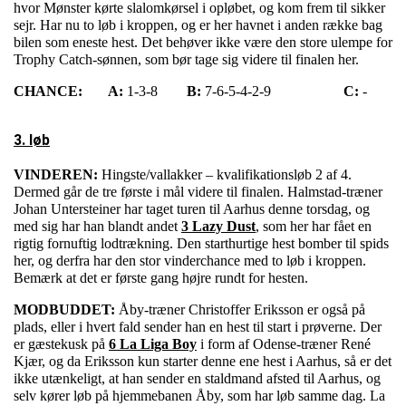
hvor Mønster kørte slalomkørsel i opløbet, og kom frem til sikker
sejr. Har nu to løb i kroppen, og er her havnet i anden række bag
bilen som eneste hest. Det behøver ikke være den store ulempe for
Trophy Catch-sønnen, som bør tage sig videre til finalen her.
CHANCE:
A:
1-3-8
B:
7-6-5-4-2-9
C:
-
3. løb
VINDEREN:
Hingste/vallakker – kvalifikationsløb 2 af 4.
Dermed går de tre første i mål videre til finalen. Halmstad-træner
Johan Untersteiner har taget turen til Aarhus denne torsdag, og
med sig har han blandt andet
3 Lazy Dust
, som her har fået en
rigtig fornuftig lodtrækning. Den starthurtige hest bomber til spids
her, og derfra har den stor vinderchance med to løb i kroppen.
Bemærk at det er første gang højre rundt for hesten.
MODBUDDET:
Åby-træner Christoffer Eriksson er også på
plads, eller i hvert fald sender han en hest til start i prøverne. Der
er gæstekusk på
6 La Liga Boy
i form af Odense-træner René
Kjær, og da Eriksson kun starter denne ene hest i Aarhus, så er det
ikke utænkeligt, at han sender en staldmand afsted til Aarhus, og
selv kører løb på hjemmebanen Åby, som har løb samme dag. La