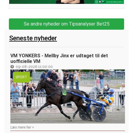
Se andre nyheder om Tipsanalyser Bet25
Seneste nyheder
VM YONKERS - Mellby Jinx er udtaget til det
uofficielle VM
09-08-2026 11:00:00
SPORT
Læs mere her >