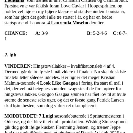
Louisiana
, som trænes af hhv. Christian Clausen og Camilla Juul.
Førstnævnte var faktisk foran Love Caviar i Hoppesprinten, og
holder vel lige en my højere klasse end staldveninden Louisiana,
som har gjort det godt i alle tre starter i år, og har en bedre
startspor end Leonora.
4 Laurentia Mosebo
derefter.
CHANCE:
A:
3-9
B:
5-2-4-6
C:
8-7-
1
7. løb
VINDEREN:
Hingste/vallakker – kvalifikationsløb 4 af 4.
Dermed går de tre første i mål videre til finalen. Nu skal de sidste
finalebilletter således uddeles. Her ligner det meget Kristian
Malmin-trænede
4 Look Like Gaagaa
i føring fra start til mål i
dét, der vel må betegnes som den svageste af de fire prøver for
hingste/vallakker. Googoo Gaagaa-sønnen har fået lov til at hvile
ørerne de seneste seks uger, og det er første gang Patrick Larsen
skal køre hesten, som dog virker ret ukompliceret.
MODBUDDET:
7 Luigi
sæsondebuterede i Sprintermesteren i
Odense, og det blev til et nul i protokollen. Wishing Stone-sønnen
gik dog godt ifølge kusken Flemming Jensen, og træner Jeppe
Juel var godt tilfreds med, at vinderen af Dansk Avlsløb 2025 nu