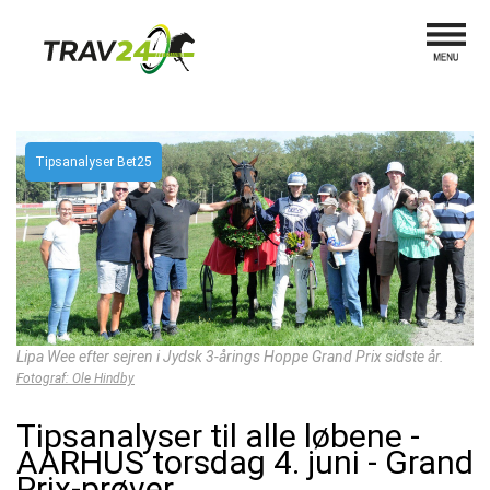
Tipsanalyser Bet25
Lipa Wee efter sejren i Jydsk 3-årings Hoppe Grand Prix sidste år.
Fotograf: Ole Hindby
Tipsanalyser til alle løbene -
AARHUS torsdag 4. juni - Grand
Prix-prøver