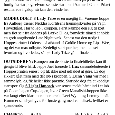
hurtig fra start, og selvom seneste start her i Aarhus i Grand Prixet
resulterede i galop, så kan den vinde her.
MODBUDDET:
8 Lady Trize
er en mægtig fin Varenne-hoppe
fra Aalborg-træner Nicklas Korfitsens træningskvarter på Vagn
Hovedgård. Har to løb i kroppen. Først kæmpe den sig til kort
men flot sejr fra dødens på Lærke D, og formåede tilmed at holde
en godt angribende Late Night væk. Senest var den tredje i
Hoppesprinter i Odense på afstand af Goldie Home og Lipa Wee,
og det var max udbytte. Kedeligt startspor her, men uanset
hvordan og hvorledes, så bør Lady Trize gå til finalen.
OUTSIDEREN:
Kampen om de sidste to finalebilletter kan til
gengæld blive hård. Jeppe Juel-trænede
1 Lux
sæsondebuterede i
Hoppesprinten senest, og fik ikke med udfaldet at gøre. Er dog
sikkert gået frem med dét løb i kroppen.
5 Luna Vang
var med i
samme løb, og fik heller ikke præmie. Startede dog fra et kedeligt
startspor. Og
6 Light Hancock
var senest meldt hårdt ind i et løb
på Copenhagen Cup-dagen, hvor Green Manalishi-hoppen ikke
var langt efter klart mere meriterede Levi Wynn og Lemmy i mål.
Kommer sandsynligvis for første gang med vatudtræk, hvilket er
spændende.
CHANCE:
A:
3-8
B:
1-5-6-7
C:
4-2