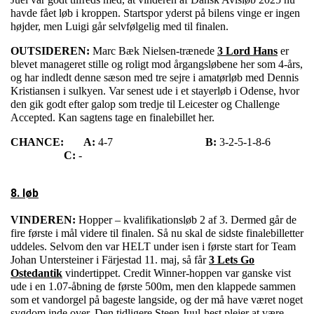
havde fået løb i kroppen. Startspor yderst på bilens vinge er ingen
højder, men Luigi går selvfølgelig med til finalen.
OUTSIDEREN:
Marc Bæk Nielsen-trænede
3 Lord Hans
er
blevet manageret stille og roligt mod årgangsløbene her som 4-års,
og har indledt denne sæson med tre sejre i amatørløb med Dennis
Kristiansen i sulkyen. Var senest ude i et stayerløb i Odense, hvor
den gik godt efter galop som tredje til Leicester og Challenge
Accepted. Kan sagtens tage en finalebillet her.
CHANCE:
A:
4-7
B:
3-2-5-1-8-6
C:
-
8. løb
VINDEREN:
Hopper – kvalifikationsløb 2 af 3. Dermed går de
fire første i mål videre til finalen. Så nu skal de sidste finalebilletter
uddeles. Selvom den var HELT under isen i første start for Team
Johan Untersteiner i Färjestad 11. maj, så får
3 Lets Go
Ostedantik
vindertippet. Credit Winner-hoppen var ganske vist
ude i en 1.07-åbning de første 500m, men den klappede sammen
som et vandorgel på bageste langside, og der må have været noget
sygdom inde over. Den tidligere Steen Juul-hest plejer at være