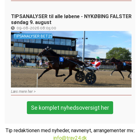
TIPSANALYSER til alle løbene - NYKØBING FALSTER
søndag 9. august
09-08-2026 08:05:00
TIPSANALYSER BET25
Læs mere her >
Se komplet nyhedsoversigt her
Tip redaktionen med nyheder, navnenyt, arrangementer mv.:
info@trav24.dk