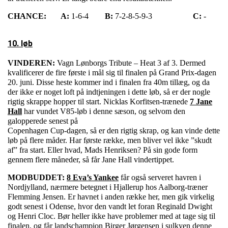
CHANCE:
A:
1-6-4
B:
7-2-8-5-9-3
C:
-
10. løb
VINDEREN:
Vagn Lønborgs Tribute – Heat 3 af 3. Dermed
kvalificerer de fire første i mål sig til finalen på Grand Prix-dagen
20. juni. Disse heste kommer ind i finalen fra 40m tillæg, og da
der ikke er noget loft på indtjeningen i dette løb, så er der nogle
rigtig skrappe hopper til start. Nicklas Korfitsen-trænede
7 Jane
Hall
har vundet V85-løb i denne sæson, og selvom den
galopperede senest på
Copenhagen Cup-dagen, så er den rigtig skrap, og
kan vinde dette
løb på flere måder. Har første række, men bliver vel ikke ”skudt
af” fra start. Eller hvad, Mads Henriksen? På sin gode form
gennem flere måneder, så får Jane Hall vindertippet.
MODBUDDET:
8 Eva’s Yankee
får også serveret havren i
Nordjylland, nærmere betegnet i Hjallerup hos Aalborg-træner
Flemming Jensen. Er havnet i anden række her, men gik virkelig
godt senest i Odense, hvor den vandt let foran Reginald Dwight
og Henri Cloc. Bør heller ikke have problemer med at tage sig til
finalen, og får landschampion Birger Jørgensen i sulkyen denne