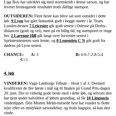
Liga Boy har udviklet sig med stormskridt i denne sæson, og har
leveret fremragende resultater trods dårlige startspor.
OUTSIDEREN:
Flere heste kan blive sat som outsider i dette
løb.
9 Lyon
har gået fantastisk godt i begge starter i år. Team
Lunden-hesten
7 Leicester
gik godt senest i Odense på Derby-
distancen (godt og vel), men på en billig tid, og startsporet er ringe
her.
2 Larenne Hill
gik langt over forventet senest i
Sprintermesteren som femte, og
8 Legenden C N
gik godt fra
dødens på Lyon senest.
CHANCE:
A:
3
B:
6-9-7-2-8-5-4
C:
1
4. løb
VINDEREN:
Vagn Lønborgs Tribute – Heat 1 af 3. Dermed
kvalificerer de fire første i mål sig til finalen på Grand Prix-dagen
20. juni. Der er virkelig gode heste med i dette løb, og selvom den
har tjent under halvdelen af løbets grundlag, så får
10 Lingonris
vindertippet. Den Morten Melin-trænede hest har vundet to flotte
sejre efter en mislykket sæsondebut, og trods bagspor, så kan den
vinde.