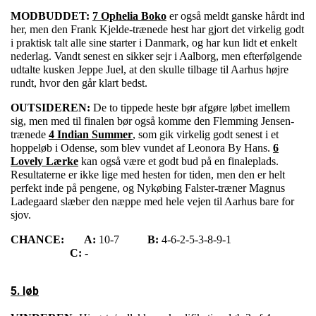
MODBUDDET:
7 Ophelia Boko
er også meldt ganske hårdt ind
her, men den Frank Kjelde-trænede hest har gjort det virkelig godt
i praktisk talt alle sine starter i Danmark, og har kun lidt et enkelt
nederlag. Vandt senest en sikker sejr i Aalborg, men efterfølgende
udtalte kusken Jeppe Juel, at den skulle tilbage til Aarhus højre
rundt, hvor den går klart bedst.
OUTSIDEREN:
De to tippede heste bør afgøre løbet imellem
sig, men med til finalen bør også komme den Flemming Jensen-
trænede
4 Indian Summer
, som gik virkelig godt senest i et
hoppeløb i Odense, som blev vundet af Leonora By Hans.
6
Lovely Lærke
kan også være et godt bud på en finaleplads.
Resultaterne er ikke lige med hesten for tiden, men den er helt
perfekt inde på pengene, og Nykøbing Falster-træner Magnus
Ladegaard slæber den næppe med hele vejen til Aarhus bare for
sjov.
CHANCE:
A:
10-7
B:
4-6-2-5-3-8-9-1
C:
-
5. løb