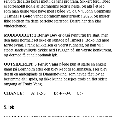
selvom det altså køres midt i dagens program. Sikkert fordi løbet
er forbeholdt nogle af Bornholms bedste heste, og altså et løb,
som man gerne ville have med i både V5 og V4. John Gommans
1 Ismael F Boko
vandt Bornholmsmesterskab i 2025, og misser
ikke spidsen fra dette perfekte startspor. Derfra har den klar
vinderchance.
MODBUDDET:
2 Bonny Boy
er også lynhurtig fra start, men
den tager normalt set ikke en længde på Ismael F Boko ind mod
første sving. Frank Mikkelsen er yderst rutineret, og han vil i
stedet sandsynligvis dykke ned i ryggen på sin værste konkurrent,
og dermed få et helt optimalt løb.
OUTSIDEREN:
5 Fønix Vang
nåede kun at starte en enkelt
gang på Bornholm efter den blev købt til solskinsøen. Her blev
det til en andenplads til Diamondwind, som havde fået lov at
bestemme alt i spids, og ikke kunne besejres trods en flot sidste
omgang af Fønix Vang.
CHANCE:
A:
1-2-5
B:
4-7-3-6
C:
-
5. løb