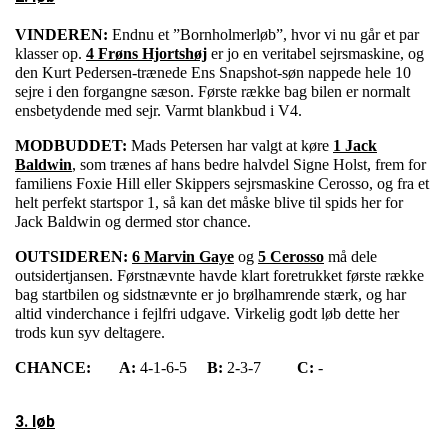
VINDEREN:
Endnu et ”Bornholmerløb”, hvor vi nu går et par
klasser op.
4 Frøns Hjortshøj
er jo en veritabel sejrsmaskine, og
den Kurt Pedersen-trænede Ens Snapshot-søn nappede hele 10
sejre i den forgangne sæson. Første række bag bilen er normalt
ensbetydende med sejr. Varmt blankbud i V4.
MODBUDDET:
Mads Petersen har valgt at køre
1 Jack
Baldwin
, som trænes af hans bedre halvdel Signe Holst, frem for
familiens Foxie Hill eller Skippers sejrsmaskine Cerosso, og fra et
helt perfekt startspor 1, så kan det måske blive til spids her for
Jack Baldwin og dermed stor chance.
OUTSIDEREN:
6 Marvin Gaye
og
5 Cerosso
må dele
outsidertjansen. Førstnævnte havde klart foretrukket første række
bag startbilen og sidstnævnte er jo brølhamrende stærk, og har
altid vinderchance i fejlfri udgave. Virkelig godt løb dette her
trods kun syv deltagere.
CHANCE:
A:
4-1-6-5
B:
2-3-7
C:
-
3. løb