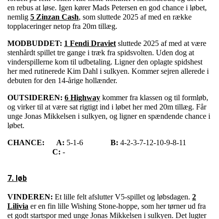
en rebus at løse. Igen kører Mads Petersen en god chance i løbet,
nemlig
5 Zinzan Cash
, som sluttede 2025 af med en række
topplaceringer netop fra 20m tillæg.
MODBUDDET:
1 Fendi Draviet
sluttede 2025 af med at være
stenhårdt spillet tre gange i træk fra spidsvolten. Uden dog at
vinderspillerne kom til udbetaling. Ligner den oplagte spidshest
her med rutinerede Kim Dahl i sulkyen. Kommer sejren allerede i
debuten for den 14-årige hollænder.
OUTSIDEREN:
6 Highway
kommer fra klassen og til formløb,
og virker til at være sat rigtigt ind i løbet her med 20m tillæg. Får
unge Jonas Mikkelsen i sulkyen, og ligner en spændende chance i
løbet.
CHANCE:
A:
5-1-6
B:
4-2-3-7-12-10-9-8-11
C:
-
7. løb
VINDEREN:
Et lille felt afslutter V5-spillet og løbsdagen.
2
Lilivia
er en fin lille Wishing Stone-hoppe, som her tørner ud fra
et godt startspor med unge Jonas Mikkelsen i sulkyen. Det lugter