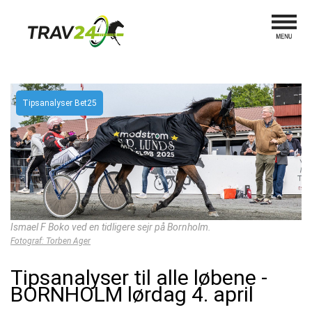
Tipsanalyser Bet25
Ismael F Boko ved en tidligere sejr på Bornholm.
Fotograf: Torben Ager
Tipsanalyser til alle løbene -
BORNHOLM lørdag 4. april