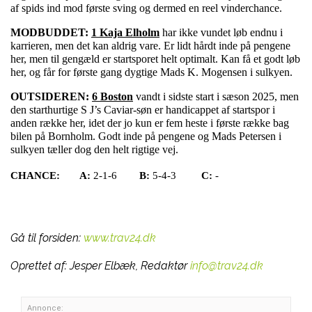
af spids ind mod første sving og dermed en reel vinderchance.
MODBUDDET:
1 Kaja Elholm
har ikke vundet løb endnu i
karrieren, men det kan aldrig vare. Er lidt hårdt inde på pengene
her, men til gengæld er startsporet helt optimalt. Kan få et godt løb
her, og får for første gang dygtige Mads K. Mogensen i sulkyen.
OUTSIDEREN:
6 Boston
vandt i sidste start i sæson 2025, men
den starthurtige S J’s Caviar-søn er handicappet af startspor i
anden række her, idet der jo kun er fem heste i første række bag
bilen på Bornholm. Godt inde på pengene og Mads Petersen i
sulkyen tæller dog den helt rigtige vej.
CHANCE:
A:
2-1-6
B:
5-4-3
C:
-
Gå til forsiden:
www.trav24.dk
Oprettet af:
Jesper Elbæk, Redaktør
info@trav24.dk
Annonce: