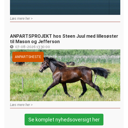
Læs mere her >
ANPARTSPROJEKT hos Steen Juul med lillesøster
til Mason og Jefferson
07-08-2026 13:30:00
ANPARTSHESTE
Læs mere her >
Se komplet nyhedsoversigt her