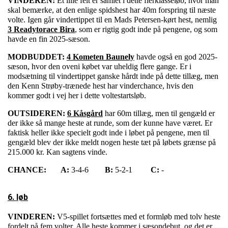
VINDEREN:
Et lille felt er samlet i dette flerklasseløb, hvor man
skal bemærke, at den enlige spidshest har 40m forspring til næste
volte. Igen går vindertippet til en Mads Petersen-kørt hest, nemlig
3 Readytorace Bira
, som er rigtig godt inde på pengene, og som
havde en fin 2025-sæson.
MODBUDDET:
4 Kometen Baunely
havde også en god 2025-
sæson, hvor den oveni købet var uheldig flere gange. Er i
modsætning til vindertippet ganske hårdt inde på dette tillæg, men
den Kenn Strøby-trænede hest har vinderchance, hvis den
kommer godt i vej her i dette voltestartsløb.
OUTSIDEREN:
6 Kåsgård
har 60m tillæg, men til gengæld er
der ikke så mange heste at runde, som der kunne have været. Er
faktisk heller ikke specielt godt inde i løbet på pengene, men til
gengæld blev der ikke meldt nogen heste tæt på løbets grænse på
215.000 kr. Kan sagtens vinde.
CHANCE:
A:
3-4-6
B:
5-2-1
C:
-
6. løb
VINDEREN:
V5-spillet fortsættes med et formløb med tolv heste
fordelt på fem volter. Alle heste kommer i sæsondebut, og det er