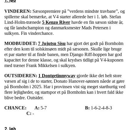
1. løb
VINDEREN:
Sæsonpremiere på ”verdens mindste travbane”, og
spillerne skal bemærke, at V4 starter allerede her i 1. løb. Stefan
Lind-Holm-trænede
5 Kenzo River
havde en fin sæson sidste år,
og får landschampion og danmarksmester Mads Petersen i
sulkyen. Fin vinderchance.
MODBUDDET:
7 Jujutsu Sisu
har gjort det godt på Bornholm
efter den kom til solskinsøen midt på sæsonen. Skulle lige bruge
et par starter til at finde banen, men Django Riff-hoppen har god
kapacitet for denne klasse, og skal krydses tidligt på V4-kuponen
med træner Frank Mikkelsen i sulkyen.
OUTSIDEREN:
1 Dontgetinmyway
gjorde ikke det helt store
væsen af sig i de to starter, Donato Hanover-sønnen nåede at gøre
på Bornholm i 2025. Har i provinsen vist sig meget starthurtig ved
flere lejligheder, og startspor et på Bornholm kan i hvert fald ikke
blive bedre. Outsider.
CHANCE:
A:
5-7
B:
1-6-2-4-8-3
C:
-
2. løb