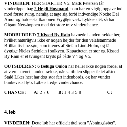
VINDEREN:
HER STARTER V5! Mads Petersen får
vindertippet bag
2 Hejdi Hovmand
, som har en vigtig opgave ind
mod første sving, nemlig at tage sig forbi indvendige Noche Del
Amor og holde startkanonen Frygtløs væk. Lykkes dét, så har
Gigant Neo-hoppen med det store trav vinderchance.
MODBUDDET:
7 Kissed By Rain
havnede i anden række her,
hvilket naturligvis ikke er nogen højder for den velafstammede
Brilliantissime-søn, som trænes af Stefan Lind-Holm, og får
dygtige Niclas Steinlein i sulkyen. Kapaciteten er stor og Kissed
By Rain er et tvungent kryds på både V4 og V5.
OUTSIDEREN:
6 Beluga Onion
har heller ikke nogen fordel af
at være havnet i anden række, når startbilen slipper feltet afsted.
Stald Likes hest har dog stor fart indenbords, og har vundet
bunkevis af løb. Løbets tredje vinderchance.
CHANCE:
A:
2-7-6
B:
1-4-3-5-8
C:
-
4. løb
VINDEREN:
Dette løb har officielt titel som ”Åbningsløbet”,