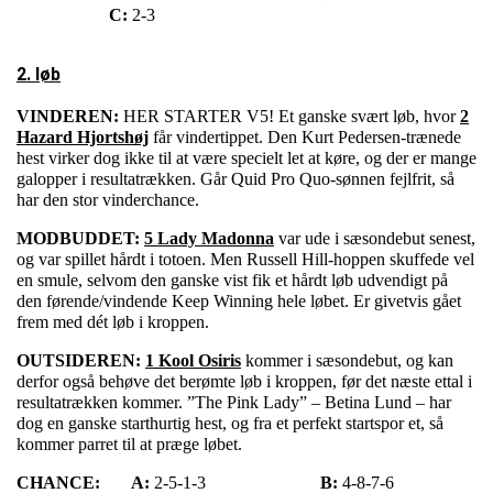
C:
2-3
2. løb
VINDEREN:
HER STARTER V5! Et ganske svært løb, hvor
2
Hazard Hjortshøj
får vindertippet. Den Kurt Pedersen-trænede
hest virker dog ikke til at være specielt let at køre, og der er mange
galopper i resultatrækken. Går Quid Pro Quo-sønnen fejlfrit, så
har den stor vinderchance.
MODBUDDET:
5 Lady Madonna
var ude i sæsondebut senest,
og var spillet hårdt i totoen. Men Russell Hill-hoppen skuffede vel
en smule, selvom den ganske vist fik et hårdt løb udvendigt på
den førende/vindende Keep Winning hele løbet. Er givetvis gået
frem med dét løb i kroppen.
OUTSIDEREN:
1 Kool Osiris
kommer i sæsondebut, og kan
derfor også behøve det berømte løb i kroppen, før det næste ettal i
resultatrækken kommer. ”The Pink Lady” – Betina Lund – har
dog en ganske starthurtig hest, og fra et perfekt startspor et, så
kommer parret til at præge løbet.
CHANCE:
A:
2-5-1-3
B:
4-8-7-6