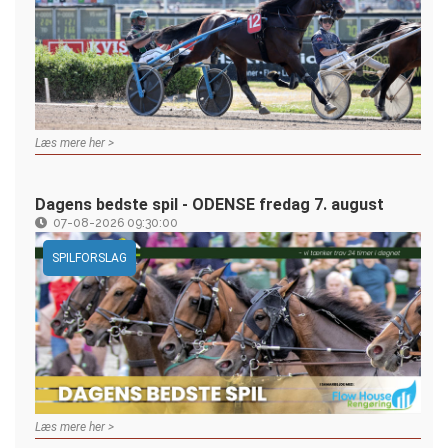
Læs mere her >
Dagens bedste spil - ODENSE fredag 7. august
07-08-2026 09:30:00
SPILFORSLAG
Læs mere her >