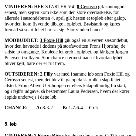
VINDEREN:
HER STARTER V4!
8 Cerosso
gik kanongodt
senest, men sejren kom ikke som den store overraskelse, for
allerede i sæsondebuten 4. april gik hesten et topløb efter galop,
hvor den kom flyvende tilbage i opløbet. Brølstærk og køres
fremad så snart feltet har sat sig. Stor vinderchance!
MODBUDDET:
3 Foxie Hill
gik også en suveræn sæsondebut,
hvor den havnede i dødens på storfavoritten Frøns Hjortshøj de
sidste to omgange. Koblede let greb i opløbet, og får igen Jørgen
Petersen i sulkyen. Stor chance nærmest uanset hvordan løbet
bliver kørt, bare der er frit frem.
OUTSIDEREN:
2 Filly
var med i samme løb som Foxie Hill og
Cerosso senest, men det blev til galop da startbilen slap feltet
afsted. From Abive U S-hoppen er ellers katapulthurtig fra start,
og i fejlfri udgave, så bestemmer Laura Pedersen, hvem der kører
i spids undervejs i dette løb.
CHANCE:
A:
8-3-2
B:
1-7-6-4
C:
5
5. løb
VINDEREN:
7 Kenzo River
havde en god sæson i 2025, og har