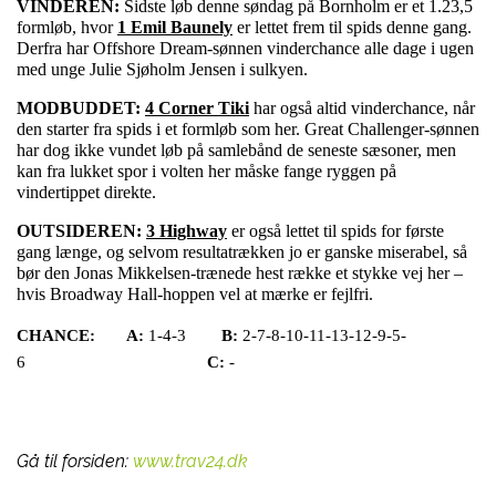
VINDEREN:
Sidste løb denne søndag på Bornholm er et 1.23,5
formløb, hvor
1 Emil Baunely
er lettet frem til spids denne gang.
Derfra har Offshore Dream-sønnen vinderchance alle dage i ugen
med unge Julie Sjøholm Jensen i sulkyen.
MODBUDDET:
4 Corner Tiki
har også altid vinderchance, når
den starter fra spids i et formløb som her. Great Challenger-sønnen
har dog ikke vundet løb på samlebånd de seneste sæsoner, men
kan fra lukket spor i volten her måske fange ryggen på
vindertippet direkte.
OUTSIDEREN:
3 Highway
er også lettet til spids for første
gang længe, og selvom resultatrækken jo er ganske miserabel, så
bør den Jonas Mikkelsen-trænede hest række et stykke vej her –
hvis Broadway Hall-hoppen vel at mærke er fejlfri.
CHANCE:
A:
1-4-3
B:
2-7-8-10-11-13-12-9-5-
6
C:
-
Gå til forsiden:
www.trav24.dk