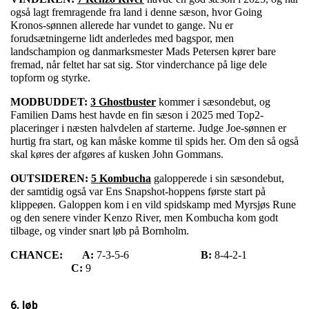
også lagt fremragende fra land i denne sæson, hvor Going
Kronos-sønnen allerede har vundet to gange. Nu er
forudsætningerne lidt anderledes med bagspor, men
landschampion og danmarksmester Mads Petersen kører bare
fremad, når feltet har sat sig. Stor vinderchance på lige dele
topform og styrke.
MODBUDDET:
3 Ghostbuster
kommer i sæsondebut, og
Familien Dams hest havde en fin sæson i 2025 med Top2-
placeringer i næsten halvdelen af starterne. Judge Joe-sønnen er
hurtig fra start, og kan måske komme til spids her. Om den så også
skal køres der afgøres af kusken John Gommans.
OUTSIDEREN:
5 Kombucha
galopperede i sin sæsondebut,
der samtidig også var Ens Snapshot-hoppens første start på
klippeøen. Galoppen kom i en vild spidskamp med Myrsjøs Rune
og den senere vinder Kenzo River, men Kombucha kom godt
tilbage, og vinder snart løb på Bornholm.
CHANCE:
A:
7-3-5-6
B:
8-4-2-1
C:
9
6. løb