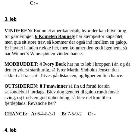
C:
-
3. løb
VINDEREN:
Endnu et amerikanerløb, hvor der kan blive brug
for garderinger.
6 Kometen Baunely
har kæmpestor kapacitet,
men qua sit store trav, så kommer der også ind imellem en galop.
Er havnet i anden række her, men kommer den godt igennem, så
har Winner’s Wine-sønnen vinderchance.
MODBUDDET:
4 Ivory Bork
har nu to løb i kroppen i år, og da
den er yderst starthurtig, så fyrer Martin Sjøholm Jensen den
sikkert af fra start. Trives på distancen, og ligner en fin chance.
OUTSIDEREN:
8 I’mawinner
så fin ud forud for sin
sæsondebut i lørdags. Blev dog generet til galop rundt første
sving, og trods en god ophentning, så blev det kun til en
fjerdeplads. Revanche her?
CHANCE:
A:
6-4-8-3-1
B:
7-5-9-2
C:
-
4. løb