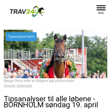
Tipsanalyser Bet25
Beluga Onion efter en tidligere sejr på Bornholm.
Fotograf: Torben Ager
Tipsanalyser til alle løbene -
BORNHOLM søndag 19. april