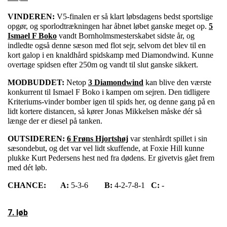
VINDEREN:
V5-finalen er så klart løbsdagens bedst sportslige
opgør, og sporlodtrækningen har åbnet løbet ganske meget op.
5
Ismael F Boko
vandt Bornholmsmesterskabet sidste år, og
indledte også denne sæson med flot sejr, selvom det blev til en
kort galop i en knaldhård spidskamp med Diamondwind. Kunne
overtage spidsen efter 250m og vandt til slut ganske sikkert.
MODBUDDET:
Netop
3 Diamondwind
kan blive den værste
konkurrent til Ismael F Boko i kampen om sejren. Den tidligere
Kriteriums-vinder bomber igen til spids her, og denne gang på en
lidt kortere distancen, så kører Jonas Mikkelsen måske dér så
længe der er diesel på tanken.
OUTSIDEREN:
6 Frøns Hjortshøj
var stenhårdt spillet i sin
sæsondebut, og det var vel lidt skuffende, at Foxie Hill kunne
plukke Kurt Pedersens hest ned fra dødens. Er givetvis gået frem
med dét løb.
CHANCE:
A:
5-3-6
B:
4-2-7-8-1
C:
-
7. løb