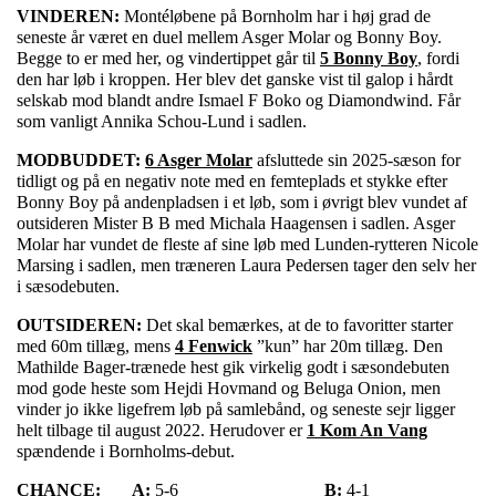
VINDEREN:
Montéløbene på Bornholm har i høj grad de
seneste år været en duel mellem Asger Molar og Bonny Boy.
Begge to er med her, og vindertippet går til
5 Bonny Boy
, fordi
den har løb i kroppen. Her blev det ganske vist til galop i hårdt
selskab mod blandt andre Ismael F Boko og Diamondwind. Får
som vanligt Annika Schou-Lund i sadlen.
MODBUDDET:
6 Asger Molar
afsluttede sin 2025-sæson for
tidligt og på en negativ note med en femteplads et stykke efter
Bonny Boy på andenpladsen i et løb, som i øvrigt blev vundet af
outsideren Mister B B med Michala Haagensen i sadlen. Asger
Molar har vundet de fleste af sine løb med Lunden-rytteren Nicole
Marsing i sadlen, men træneren Laura Pedersen tager den selv her
i sæsodebuten.
OUTSIDEREN:
Det skal bemærkes, at de to favoritter starter
med 60m tillæg, mens
4 Fenwick
”kun” har 20m tillæg. Den
Mathilde Bager-trænede hest gik virkelig godt i sæsondebuten
mod gode heste som Hejdi Hovmand og Beluga Onion, men
vinder jo ikke ligefrem løb på samlebånd, og seneste sejr ligger
helt tilbage til august 2022. Herudover er
1 Kom An Vang
spændende i Bornholms-debut.
CHANCE:
A:
5-6
B:
4-1