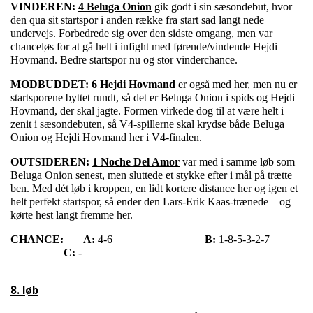
VINDEREN:
4 Beluga Onion
gik godt i sin sæsondebut, hvor
den qua sit startspor i anden række fra start sad langt nede
undervejs. Forbedrede sig over den sidste omgang, men var
chanceløs for at gå helt i infight med førende/vindende Hejdi
Hovmand. Bedre startspor nu og stor vinderchance.
MODBUDDET:
6 Hejdi Hovmand
er også med her, men nu er
startsporene byttet rundt, så det er Beluga Onion i spids og Hejdi
Hovmand, der skal jagte. Formen virkede dog til at være helt i
zenit i sæsondebuten, så V4-spillerne skal krydse både Beluga
Onion og Hejdi Hovmand her i V4-finalen.
OUTSIDEREN:
1 Noche Del Amor
var med i samme løb som
Beluga Onion senest, men sluttede et stykke efter i mål på trætte
ben. Med dét løb i kroppen, en lidt kortere distance her og igen et
helt perfekt startspor, så ender den Lars-Erik Kaas-trænede – og
kørte hest langt fremme her.
CHANCE:
A:
4-6
B:
1-8-5-3-2-7
C:
-
8. løb