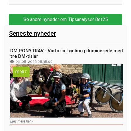
Se andre nyheder om Tipsanalyser Bet25
Seneste nyheder
DM PONYTRAV - Victoria Lønborg dominerede med
tre DM-titler
09-08-2026 08:38:00
SPORT
Læs mere her >