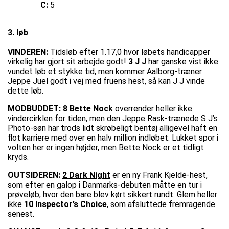
C:
5
3. løb
VINDEREN:
Tidsløb efter 1.17,0 hvor løbets handicapper
virkelig har gjort sit arbejde godt!
3 J J
har ganske vist ikke
vundet løb et stykke tid, men kommer Aalborg-træner
Jeppe Juel godt i vej med fruens hest, så kan J J vinde
dette løb.
MODBUDDET:
8 Bette Nock
overrender heller ikke
vindercirklen for tiden, men den Jeppe Rask-trænede S J’s
Photo-søn har trods lidt skrøbeligt bentøj alligevel haft en
flot karriere med over en halv million indløbet. Lukket spor i
volten her er ingen højder, men Bette Nock er et tidligt
kryds.
OUTSIDEREN:
2 Dark Night
er en ny Frank Kjelde-hest,
som efter en galop i Danmarks-debuten måtte en tur i
prøveløb, hvor den bare blev kørt sikkert rundt. Glem heller
ikke
10 Inspector’s Choice
, som afsluttede fremragende
senest.