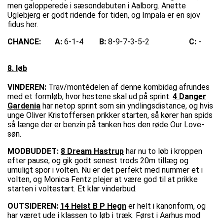
men galopperede i sæsondebuten i Aalborg. Anette
Uglebjerg er godt ridende for tiden, og Impala er en sjov
fidus her.
CHANCE:
A:
6-1-4
B:
8-9-7-3-5-2
C:
-
8. løb
VINDEREN:
Trav/montédelen af denne kombidag afrundes
med et formløb, hvor hestene skal ud på sprint.
4 Danger
Gardenia
har netop sprint som sin yndlingsdistance, og hvis
unge Oliver Kristoffersen prikker starten, så kører han spids
så længe der er benzin på tanken hos den røde Our Love-
søn.
MODBUDDET:
8 Dream Hastrup
har nu to løb i kroppen
efter pause, og gik godt senest trods 20m tillæg og
umuligt spor i volten. Nu er det perfekt med nummer et i
volten, og Monica Fentz plejer at være god til at prikke
starten i voltestart. Et klar vinderbud.
OUTSIDEREN:
14 Helst B P Hegn
er helt i kanonform, og
har været ude i klassen to løb i træk. Først i Aarhus mod