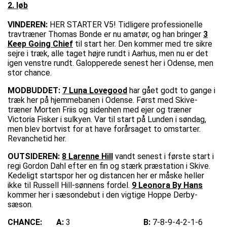
2. løb
VINDEREN:
HER STARTER V5! Tidligere professionelle
travtræner Thomas Bonde er nu amatør, og han bringer
3
Keep Going Chief
til start her. Den kommer med tre sikre
sejre i træk, alle taget højre rundt i Aarhus, men nu er det
igen venstre rundt. Galopperede senest her i Odense, men
stor chance.
MODBUDDET:
7 Luna Lovegood
har gået godt to gange i
træk her på hjemmebanen i Odense. Først med Skive-
træner Morten Friis og sidenhen med ejer og træner
Victoria Fisker i sulkyen. Var til start på Lunden i søndag,
men blev bortvist for at have forårsaget to omstarter.
Revanchetid her.
OUTSIDEREN:
8 Larenne Hill
vandt senest i første start i
regi Gordon Dahl efter en fin og stærk præstation i Skive.
Kedeligt startspor her og distancen her er måske heller
ikke til Russell Hill-sønnens fordel.
9 Leonora By Hans
kommer her i sæsondebut i den vigtige Hoppe Derby-
sæson.
CHANCE:
A:
3
B:
7-8-9-4-2-1-6