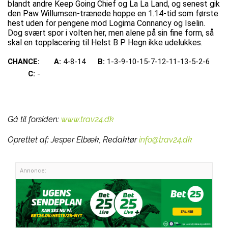
blandt andre Keep Going Chief og La La Land, og senest gik
den Paw Willumsen-trænede hoppe en 1.14-tid som første
hest uden for pengene mod Logima Connancy og Iselin.
Dog svært spor i volten her, men alene på sin fine form, så
skal en topplacering til Helst B P Hegn ikke udelukkes.
CHANCE:
A:
4-8-14
B:
1-3-9-10-15-7-12-11-13-5-2-6
C:
-
Gå til forsiden:
www.trav24.dk
Oprettet af:
Jesper Elbæk, Redaktør
info@trav24.dk
Annonce: