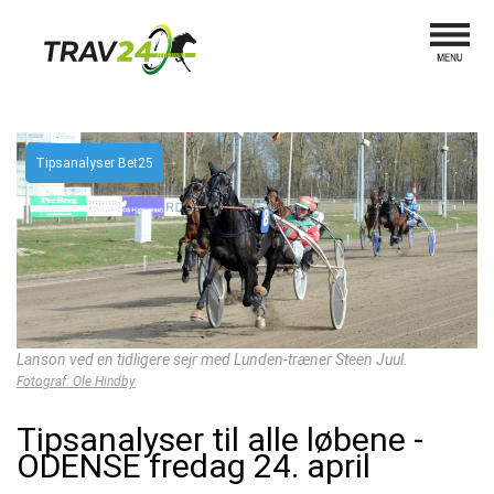
Tipsanalyser Bet25
Lanson ved en tidligere sejr med Lunden-træner Steen Juul.
Fotograf: Ole Hindby
Tipsanalyser til alle løbene -
ODENSE fredag 24. april