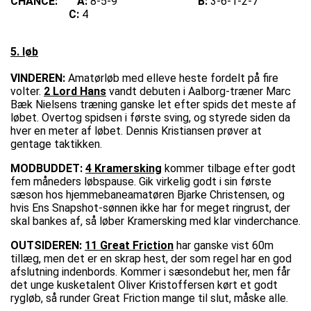
CHANCE:
A:
8-5-9
B:
3-6-1-2-7
C:
4
5. løb
VINDEREN:
Amatørløb med elleve heste fordelt på fire
volter.
2 Lord Hans
vandt debuten i Aalborg-træner Marc
Bæk Nielsens træning ganske let efter spids det meste af
løbet. Overtog spidsen i første sving, og styrede siden da
hver en meter af løbet. Dennis Kristiansen prøver at
gentage taktikken.
MODBUDDET:
4 Kramersking
kommer tilbage efter godt
fem måneders løbspause. Gik virkelig godt i sin første
sæson hos hjemmebaneamatøren Bjarke Christensen, og
hvis Ens Snapshot-sønnen ikke har for meget ringrust, der
skal bankes af, så løber Kramersking med klar vinderchance.
OUTSIDEREN:
11 Great Friction
har ganske vist 60m
tillæg, men det er en skrap hest, der som regel har en god
afslutning indenbords. Kommer i sæsondebut her, men får
det unge kusketalent Oliver Kristoffersen kørt et godt
rygløb, så runder Great Friction mange til slut, måske alle.