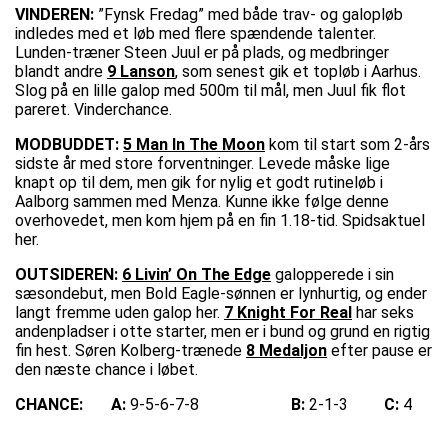
VINDEREN:
”Fynsk Fredag” med både trav- og galopløb
indledes med et løb med flere spændende talenter.
Lunden-træner Steen Juul er på plads, og medbringer
blandt andre
9 Lanson
, som senest gik et topløb i Aarhus.
Slog på en lille galop med 500m til mål, men Juul fik flot
pareret. Vinderchance.
MODBUDDET:
5 Man In The Moon
kom til start som 2-års
sidste år med store forventninger. Levede måske lige
knapt op til dem, men gik for nylig et godt rutineløb i
Aalborg sammen med Menza. Kunne ikke følge denne
overhovedet, men kom hjem på en fin 1.18-tid. Spidsaktuel
her.
OUTSIDEREN:
6 Livin’ On The Edge
galopperede i sin
sæsondebut, men Bold Eagle-sønnen er lynhurtig, og ender
langt fremme uden galop her.
7 Knight For Real
har seks
andenpladser i otte starter, men er i bund og grund en rigtig
fin hest. Søren Kolberg-trænede
8 Medaljon
efter pause er
den næste chance i løbet.
CHANCE:
A:
9-5-6-7-8
B:
2-1-3
C:
4