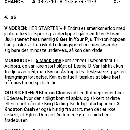
CHANCE:
A:
3-8-2-10
B:
1-4-5-7-6-11-9
C:
-
4. løb
VINDEREN:
HER STARTER V4! Endnu et amerikanerløb med
justerede startspor, og vindertippet går igen til en Steen
Juul-trænet hest, nemlig
8 Get In Your Pjs
. Trixton-hoppen
har ganske vist en iskold udgangsposition, men løser det
sig bare det mindste undervejs, så kan den vinde.
MODBUDDET:
5 Mack One
kom senest i sæsondebut i
Aalborg, og var ikke stort slået af Lærke D. Var faktisk kun
tredje over mål, men Kanon Åstrup blev deklasseret pga. en
trængningsforseelse. Kan eventuelt tænkes at blive kørt
offensivt mod spidsen her.
OUTSIDEREN:
9 Klinton Cloc
vandt en flot sejr senest her
i Odense, hvor den tidligt kom til spids, og sikkert afviste
ellers godt gående King Darling. Kedeligt startspor her.
3
Knoxton Cash
er også hurtig fra start, men det er ikke
sikkert, at Søren Demant Andersen kører i spids her i
årsdebuten.