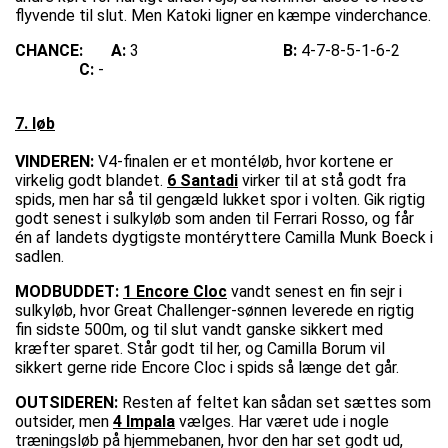
flyvende til slut. Men Katoki ligner en kæmpe vinderchance.
CHANCE:
A:
3
B:
4-7-8-5-1-6-2
C:
-
7. løb
VINDEREN:
V4-finalen er et montéløb, hvor kortene er
virkelig godt blandet.
6 Santadi
virker til at stå godt fra
spids, men har så til gengæld lukket spor i volten. Gik rigtig
godt senest i sulkyløb som anden til Ferrari Rosso, og får
én af landets dygtigste montéryttere Camilla Munk Boeck i
sadlen.
MODBUDDET:
1 Encore Cloc
vandt senest en fin sejr i
sulkyløb, hvor Great Challenger-sønnen leverede en rigtig
fin sidste 500m, og til slut vandt ganske sikkert med
kræfter sparet. Står godt til her, og Camilla Borum vil
sikkert gerne ride Encore Cloc i spids så længe det går.
OUTSIDEREN:
Resten af feltet kan sådan set sættes som
outsider, men
4 Impala
vælges. Har været ude i nogle
træningsløb på hjemmebanen, hvor den har set godt ud,