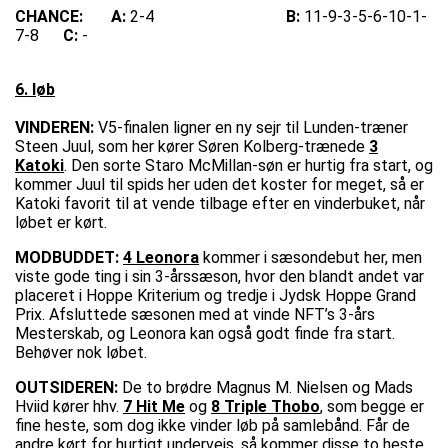
CHANCE:
A:
2-4
B:
11-9-3-5-6-10-1-
7-8
C:
-
6. løb
VINDEREN:
V5-finalen ligner en ny sejr til Lunden-træner
Steen Juul, som her kører Søren Kolberg-trænede
3
Katoki
. Den sorte Staro McMillan-søn er hurtig fra start, og
kommer Juul til spids her uden det koster for meget, så er
Katoki favorit til at vende tilbage efter en vinderbuket, når
løbet er kørt.
MODBUDDET:
4 Leonora
kommer i sæsondebut her, men
viste gode ting i sin 3-årssæson, hvor den blandt andet var
placeret i Hoppe Kriterium og tredje i Jydsk Hoppe Grand
Prix. Afsluttede sæsonen med at vinde NFT’s 3-års
Mesterskab, og Leonora kan også godt finde fra start.
Behøver nok løbet.
OUTSIDEREN:
De to brødre Magnus M. Nielsen og Mads
Hviid kører hhv.
7 Hit Me
og
8 Triple Thobo
, som begge er
fine heste, som dog ikke vinder løb på samlebånd. Får de
andre kørt for hurtigt undervejs, så kommer disse to heste