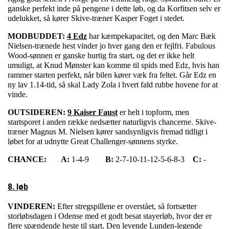
ganske perfekt inde på pengene i dette løb, og da Korfitsen selv er
udelukket, så kører Skive-træner Kasper Foget i stedet.
MODBUDDET:
4 Edz
har kæmpekapacitet, og den Marc Bæk
Nielsen-trænede hest vinder jo hver gang den er fejlfri. Fabulous
Wood-sønnen er ganske hurtig fra start, og det er ikke helt
umuligt, at Knud Mønster kan komme til spids med Edz, hvis han
rammer starten perfekt, når bilen kører væk fra feltet. Går Edz en
ny lav 1.14-tid, så skal Lady Zola i hvert fald rubbe hovene for at
vinde.
OUTSIDEREN:
9 Kaiser Faust
er helt i topform, men
startsporet i anden række nedsætter naturligvis chancerne. Skive-
træner Magnus M. Nielsen kører sandsynligvis fremad tidligt i
løbet for at udnytte Great Challenger-sønnens styrke.
CHANCE:
A:
1-4-9
B:
2-7-10-11-12-5-6-8-3
C:
-
8. løb
VINDEREN:
Efter stregspillene er overstået, så fortsætter
storløbsdagen i Odense med et godt besat stayerløb, hvor der er
flere spændende heste til start. Den levende Lunden-legende