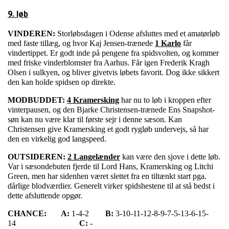
9. løb
VINDEREN:
Storløbsdagen i Odense afsluttes med et amatørløb
med faste tillæg, og hvor Kaj Jensen-trænede
1 Karlo
får
vindertippet. Er godt inde på pengene fra spidsvolten, og kommer
med friske vinderblomster fra Aarhus. Får igen Frederik Kragh
Olsen i sulkyen, og bliver givetvis løbets favorit. Dog ikke sikkert
den kan holde spidsen op direkte.
MODBUDDET:
4 Kramersking
har nu to løb i kroppen efter
vinterpausen, og den Bjarke Christensen-trænede Ens Snapshot-
søn kan nu være klar til første sejr i denne sæson. Kan
Christensen give Kramersking et godt rygløb undervejs, så har
den en virkelig god langspeed.
OUTSIDEREN:
2 Langelænder
kan være den sjove i dette løb.
Var i sæsondebuten fjerde til Lord Hans, Kramersking og Litchi
Green, men har sidenhen været slettet fra en tiltænkt start pga.
dårlige blodværdier. Generelt virker spidshestene til at stå bedst i
dette afsluttende opgør.
CHANCE:
A:
1-4-2
B:
3-10-11-12-8-9-7-5-13-6-15-
14
C:
-