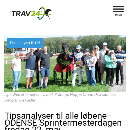
Tipsanalyser Bet25
Lipa Wee efter sejren i Jydsk 3-årings Hoppe Grand Prix sidste år.
Fotograf: Ole Hindby
Tipsanalyser til alle løbene -
ODENSE Sprintermesterdagen
fredag 22. maj