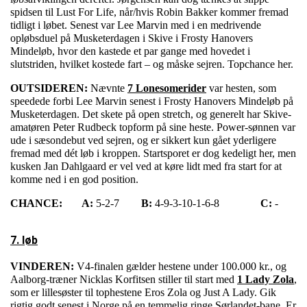
spidsen til Lust For Life, når/hvis Robin Bakker kommer fremad
tidligt i løbet. Senest var Lee Marvin med i en medrivende
opløbsduel på Musketerdagen i Skive i Frosty Hanovers
Mindeløb, hvor den kastede et par gange med hovedet i
slutstriden, hvilket kostede fart – og måske sejren. Topchance her.
OUTSIDEREN:
Nævnte
7 Lonesomerider
var hesten, som
speedede forbi Lee Marvin senest i Frosty Hanovers Mindeløb på
Musketerdagen. Det skete på open stretch, og generelt har Skive-
amatøren Peter Rudbeck topform på sine heste. Power-sønnen var
ude i sæsondebut ved sejren, og er sikkert kun gået yderligere
fremad med dét løb i kroppen. Startsporet er dog kedeligt her, men
kusken Jan Dahlgaard er vel ved at køre lidt med fra start for at
komme ned i en god position.
CHANCE:
A:
5-2-7
B:
4-9-3-10-1-6-8
C:
-
7. løb
VINDEREN:
V4-finalen gælder hestene under 100.000 kr., og
Aalborg-træner Nicklas Korfitsen stiller til start med
1 Lady Zola
,
som er lillesøster til tophestene Eros Zola og Just A Lady. Gik
rigtig godt senest i Norge på en temmelig ringe Sørlandet-bane. Er