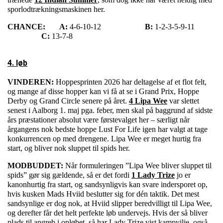
sporlodtrækningsmaskinen her.
CHANCE:
A:
4-6-10-12
B:
1-2-3-5-9-11
C:
13-7-8
4. løb
VINDEREN:
Hoppesprinten 2026 har deltagelse af et flot felt,
og mange af disse hopper kan vi få at se i Grand Prix, Hoppe
Derby og Grand Circle senere på året.
4 Lipa Wee
var slettet
senest i Aalborg 1. maj pga. feber, men skal på baggrund af sidste
års præstationer absolut være førstevalget her – særligt når
årgangens nok bedste hoppe Lust For Life igen har valgt at tage
konkurrencen op med drengene. Lipa Wee er meget hurtig fra
start, og bliver nok sluppet til spids her.
MODBUDDET:
Når formuleringen ”Lipa Wee bliver sluppet til
spids” gør sig gældende, så er det fordi
1 Lady Trize
jo er
kanonhurtig fra start, og sandsynligvis kan svare indersporet op,
hvis kusken Mads Hviid beslutter sig for dén taktik. Det mest
sandsynlige er dog nok, at Hviid slipper beredvilligt til Lipa Wee,
og derefter får det helt perfekte løb undervejs. Hvis der så bliver
plads til angreb i opløbet, så har Lady Trize vist kampvilje, også