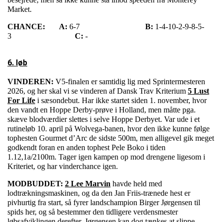
Market.
CHANCE:
A:
6-7
B:
1-4-10-2-9-8-5-
3
C:
-
6. løb
VINDEREN:
V5-finalen er samtidig lig med Sprintermesteren
2026, og her skal vi se vinderen af Dansk Trav Kriterium
5 Lust
For Life
i sæsondebut. Har ikke startet siden 1. november, hvor
den vandt en Hoppe Derby-prøve i Holland, men måtte pga.
skæve blodværdier slettes i selve Hoppe Derbyet. Var ude i et
rutineløb 10. april på Wolvega-banen, hvor den ikke kunne følge
tophesten Gourmet d’Arc de sidste 500m, men alligevel gik meget
godkendt foran en anden tophest Pele Boko i tiden
1.12,1a/2100m. Tager igen kampen op mod drengene ligesom i
Kriteriet, og har vinderchance igen.
MODBUDDET:
2 Lee Marvin
havde held med
lodtrækningsmaskinen, og da den Jan Friis-trænede hest er
pivhurtig fra start, så fyrer landschampion Birger Jørgensen til
spids her, og så bestemmer den tidligere verdensmester
løbsafviklingen derefter. Jørgensen kan dog tænkes at slippe