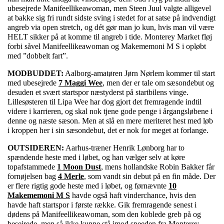
ubesejrede Manifeellikeawoman, men Steen Juul valgte alligevel
at bakke sig fri rundt sidste sving i stedet for at satse på indvendigt
angreb via open stretch, og dét gør man jo kun, hvis man vil være
HELT sikker på at komme til angreb i tide. Monterey Market fløj
forbi såvel Manifeellikeawoman og Makememoni M S i opløbt
med ”dobbelt fart”.
MODBUDDET:
Aalborg-amatøren Jørn Nørlem kommer til start
med ubesejrede
7 Maggi Wee
, men der er tale om sæsondebut og
desuden et svært startspor næstyderst på startbilens vinge.
Lillesøsteren til Lipa Wee har dog gjort det fremragende indtil
videre i karrieren, og skal nok tjene gode penge i årgangsløbene i
denne og næste sæson. Men at slå en mere meriteret hest med løb
i kroppen her i sin sæsondebut, det er nok for meget at forlange.
OUTSIDEREN:
Aarhus-træner Henrik Lønborg har to
spændende heste med i løbet, og han vælger selv at køre
topafstammede
1 Moon Dust
, mens hollandske Robin Bakker får
fornøjelsen bag
4 Merle
, som vandt sin debut på en fin måde. Der
er flere rigtig gode heste med i løbet, og førnævnte
10
Makememoni M S
havde også haft vinderchance, hvis den
havde haft startspor i første række. Gik fremragende senest i
dødens på Manifeellikeawoman, som den koblede greb på og
besejrede, men så ikke kunne stå imod speeden fra Monterey