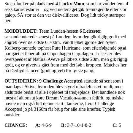
Steen Juul er på plads med
4 Lucky Mom
, som har vundet fem af
seks karrierestarter – og ved nederlaget gik fremragende efter stor
galop. SÅ stor at den var diskvalificeret. Dog lidt tricky startspor
her.
MODBUDDET:
Team Lunden-hesten
6 Leicester
sæsondebuterede senest på Lunden, hvor den gik rigtig godt med
angreb over de sidste 6-700m. Vandt løbet gjorde den Søren
Kolberg-trænede tophest Pure Hurricane, som efterfølgende også
har gået et feberløb på Copenhagen Cup-dagen. Leicester blev
overspeedet af Natural Aveve på løbets sidste 20m, men gik rigtig
godt, og er givetvis gået frem med dét løb i kroppen. Matches her
på Derbydistancen (godt og vel) for første gang.
OUTSIDEREN:
9 Challenge Accepted
startede så sent som i
mandags i Skive, hvor den blev styret ultradefensivt rundt, men
afsluttede bedst af alle i opløbet til tredjeplads. Det handlede nok
mest af alt om at køre Dream Vacation-sønnen fejlfrit, og måske
havde man også lidt denne start i tankerne, hvor Challenge
Accepted jo på 3160m får brug for alle sine kræfter. Typisk
outsider.
CHANCE:
A:
4-6-9
B:
3-7-10-1-8-2
C:
5