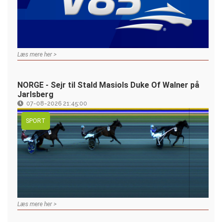
Læs mere her >
NORGE - Sejr til Stald Masiols Duke Of Walner på
Jarlsberg
07-08-2026 21:45:00
SPORT
Læs mere her >