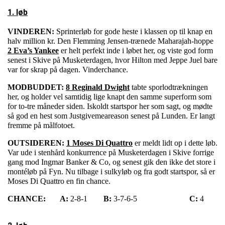
1. løb
VINDEREN:
Sprinterløb for gode heste i klassen op til knap en
halv million kr. Den Flemming Jensen-trænede Maharajah-hoppe
2 Eva’s Yankee
er helt perfekt inde i løbet her, og viste god form
senest i Skive på Musketerdagen, hvor Hilton med Jeppe Juel bare
var for skrap på dagen. Vinderchance.
MODBUDDET:
8 Reginald Dwight
tabte sporlodtrækningen
her, og holder vel samtidig lige knapt den samme superform som
for to-tre måneder siden. Iskoldt startspor her som sagt, og mødte
så god en hest som Justgivemeareason senest på Lunden. Er langt
fremme på målfotoet.
OUTSIDEREN:
1 Moses Di Quattro
er meldt lidt op i dette løb.
Var ude i stenhård konkurrence på Musketerdagen i Skive forrige
gang mod Ingmar Banker & Co, og senest gik den ikke det store i
montéløb på Fyn. Nu tilbage i sulkyløb og fra godt startspor, så er
Moses Di Quattro en fin chance.
CHANCE:
A:
2-8-1
B:
3-7-6-5
C:
4