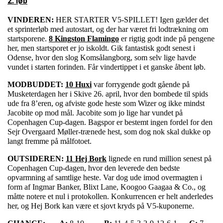
2. løb
VINDEREN:
HER STARTER V5-SPILLET! Igen gælder det
et sprinterløb med autostart, og der har været fri lodtrækning om
startsporene.
8 Kingston Flamingo
er rigtig godt inde på pengene
her, men startsporet er jo iskoldt. Gik fantastisk godt senest i
Odense, hvor den slog Komsålangborg, som selv lige havde
vundet i starten forinden. Får vindertippet i et ganske åbent løb.
MODBUDDET:
10 Huxi
var forrygende godt gående på
Musketerdagen her i Skive 26. april, hvor den bombede til spids
ude fra 8’eren, og afviste gode heste som Wizer og ikke mindst
Jacobite op mod mål. Jacobite som jo lige har vundet på
Copenhagen Cup-dagen. Bagspor er bestemt ingen fordel for den
Sejr Overgaard Møller-trænede hest, som dog nok skal dukke op
langt fremme på målfotoet.
OUTSIDEREN:
11 Hej Bork
lignede en rund million senest på
Copenhagen Cup-dagen, hvor den leverede den bedste
opvarmning af samtlige heste. Var dog ude imod overmagten i
form af Ingmar Banker, Blixt Lane, Koogoo Gaagaa & Co., og
måtte notere et nul i protokollen. Konkurrencen er helt anderledes
her, og Hej Bork kan være et sjovt kryds på V5-kuponerne.