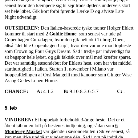
senest hvor den kæmpede sig til sejr trods dødens undervejs stort
set hele løbet. Gik kort forbi førende Lærke D og afviste Late
Night udvendigt.
OUTSIDEREN:
Den Italien-baserede tyske træner Holger Ehlert
kommer til start med
2 Goldie Home
, som senest var ude på
Copenhagen Cup-dagen, hvor den gik helt ok i Tuborg Open,
altså ”det lille Copenhagen Cup”, hvor den var ude mod topheste
som Crown og Four Guys Dream. Sad i tredje par indvendigt fra
sit bagspor hele løbet, og gik faktisk over mål med kræfter sparet.
Det var samtidig sæsondebut for Ehlerts hest, som har vist middel
starthurtighed i Italien. Starten 1. november i Milano var
hoppeafdelingen af Orsi Mangelli mod kanoner som Ginger Wise
As og Geiles Leben Home.
CHANCE:
A:
4-1-2
B:
9-10-8-3-6-5-7
C:
-
5. løb
VINDEREN:
Et hoppeløb forbeholdt 3-årige heste. Det er et
åbent løb uden loft på hestenes indtjening, og sådan som
6
Monterey Market
var gående i sæsondebuten i Skive senest, så
kan man ikke undgå at vindertippe dén. Sad i ryg på indtil da