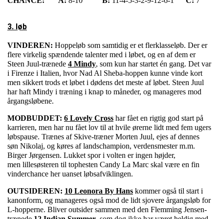
CHANCE:
A:
8-10
B:
11-4-5-3-2-9-12-6-1
C:
7
3. løb
VINDEREN:
Hoppeløb som samtidig er et flerklasseløb. Der er
flere virkelig spændende talenter med i løbet, og en af dem er
Steen Juul-trænede
4 Mindy
, som kun har startet én gang. Det var
i Firenze i Italien, hvor Nad Al Sheba-hoppen kunne vinde kort
men sikkert trods et løbet i dødens det meste af løbet. Steen Juul
har haft Mindy i træning i knap to måneder, og manageres mod
årgangsløbene.
MODBUDDET:
6 Lovely Cross
har fået en rigtig god start på
karrieren, men har nu fået lov til at hvile ørerne lidt med fem ugers
løbspause. Trænes af Skive-træner Morten Juul, ejes af dennes
søn Nikolaj, og køres af landschampion, verdensmester m.m.
Birger Jørgensen. Lukket spor i volten er ingen højder,
men lillesøsteren til tophesten Candy La Marc skal være en fin
vinderchance her uanset løbsafviklingen.
OUTSIDEREN:
10 Leonora By Hans
kommer også til start i
kanonform, og manageres også mod de lidt sjovere årgangsløb for
L-hopperne. Bliver outsider sammen med den Flemming Jensen-
trænede
12 Indian Summer
, som dog ikke har været heldig med