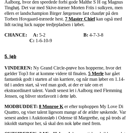
Aalborg, hvor den speedede forbi gode Malthe S H og Magnus
Tinghøj. Det var med Skive-træner Morten Friis i sulkyen, men
ellers er landschampion Birger Jørgensen fast chaufør på den
Torben Hovgaard-trænede hest.
7 Master Chief
kan også med
lidt racing luck nappe tredjepladsen i løbet.
CHANCE:
A:
5-2
B:
4-7-3-8
C:
1-6-10-9
5. løb
VINDEREN:
Ny Grand Circle-prøve hos hopperne, hvor det
gælder Top3 for at komme videre til finalen.
5 Merle
har gået
fantastisk godt i starten af sin karriere, og når man løber en 1.14-
tid i anden start, så ved man godt, at der er tale om et
ekstraordinært talent. Vandt senest let i Aalborg med Flemming
Jensen, og bliver storfavorit i dette løb.
MODBUDDET:
8 Monroe K
er efter tophoppen My Love Di
Quattro, og viser talent ligesom mange af de ældre søskende. Var
senest anden i Auktionsløb i Odense til Margrethe, og på trods af
iskoldt startspor her, så skal den nok løbe med frem.