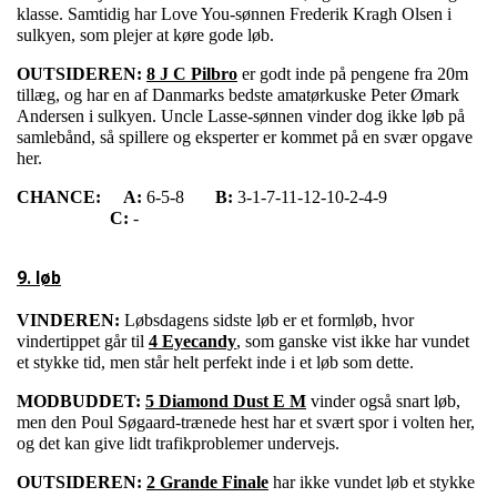
klasse. Samtidig har Love You-sønnen Frederik Kragh Olsen i
sulkyen, som plejer at køre gode løb.
OUTSIDEREN:
8 J C Pilbro
er godt inde på pengene fra 20m
tillæg, og har en af Danmarks bedste amatørkuske Peter Ømark
Andersen i sulkyen. Uncle Lasse-sønnen vinder dog ikke løb på
samlebånd, så spillere og eksperter er kommet på en svær opgave
her.
CHANCE:
A:
6-5-8
B:
3-1-7-11-12-10-2-4-9
C:
-
9. løb
VINDEREN:
Løbsdagens sidste løb er et formløb, hvor
vindertippet går til
4 Eyecandy
, som ganske vist ikke har vundet
et stykke tid, men står helt perfekt inde i et løb som dette.
MODBUDDET:
5 Diamond Dust E M
vinder også snart løb,
men den Poul Søgaard-trænede hest har et svært spor i volten her,
og det kan give lidt trafikproblemer undervejs.
OUTSIDEREN:
2 Grande Finale
har ikke vundet løb et stykke