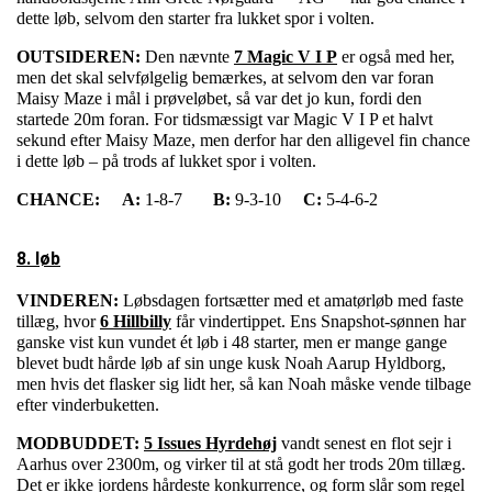
dette løb, selvom den starter fra lukket spor i volten.
OUTSIDEREN:
Den nævnte
7 Magic V I P
er også med her,
men det skal selvfølgelig bemærkes, at selvom den var foran
Maisy Maze i mål i prøveløbet, så var det jo kun, fordi den
startede 20m foran. For tidsmæssigt var Magic V I P et halvt
sekund efter Maisy Maze, men derfor har den alligevel fin chance
i dette løb – på trods af lukket spor i volten.
CHANCE:
A:
1-8-7
B:
9-3-10
C:
5-4-6-2
8. løb
VINDEREN:
Løbsdagen fortsætter med et amatørløb med faste
tillæg, hvor
6 Hillbilly
får vindertippet. Ens Snapshot-sønnen har
ganske vist kun vundet ét løb i 48 starter, men er mange gange
blevet budt hårde løb af sin unge kusk Noah Aarup Hyldborg,
men hvis det flasker sig lidt her, så kan Noah måske vende tilbage
efter vinderbuketten.
MODBUDDET:
5 Issues Hyrdehøj
vandt senest en flot sejr i
Aarhus over 2300m, og virker til at stå godt her trods 20m tillæg.
Det er ikke jordens hårdeste konkurrence, og form slår som regel