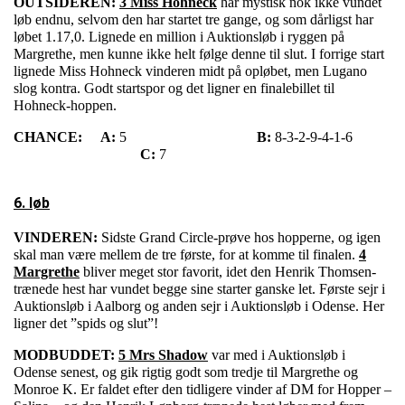
OUTSIDEREN:
3 Miss Hohneck
har mystisk nok ikke vundet
løb endnu, selvom den har startet tre gange, og som dårligst har
løbet 1.17,0. Lignede en million i Auktionsløb i ryggen på
Margrethe, men kunne ikke helt følge denne til slut. I forrige start
lignede Miss Hohneck vinderen midt på opløbet, men Lugano
slog kontra. Godt startspor og det ligner en finalebillet til
Hohneck-hoppen.
CHANCE:
A:
5
B:
8-3-2-9-4-1-6
C:
7
6. løb
VINDEREN:
Sidste Grand Circle-prøve hos hopperne, og igen
skal man være mellem de tre første, for at komme til finalen.
4
Margrethe
bliver meget stor favorit, idet den Henrik Thomsen-
trænede hest har vundet begge sine starter ganske let. Første sejr i
Auktionsløb i Aalborg og anden sejr i Auktionsløb i Odense. Her
ligner det ”spids og slut”!
MODBUDDET:
5 Mrs Shadow
var med i Auktionsløb i
Odense senest, og gik rigtig godt som tredje til Margrethe og
Monroe K. Er faldet efter den tidligere vinder af DM for Hopper –