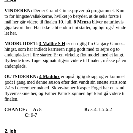
VINDEREN:
Der er Grand Circle-prøver på programmet. Kun
to for hingste/vallakkerne, hvilket jo betyder, at de seks første i
mål her går videre til finalen 10. juli.
8 Menza
bliver naturligvis
gigafavorit her. Har ikke tabt endnu i ni starter, og bør også vinde
let her.
MODBUDDET:
3 Malthe S H
er en rigtig fin Calgary Games-
hingst, som har indledt karrieren rigtig godt med to sejre og to
andenpladser i fire starter. Er en virkelig flot model med et langt,
flydende trav. Tager sig naturligvis videre til finalen, måske på en
andenplads.
OUTSIDEREN:
4 Maddox
er også rigtig skrap, og er kommet
godt i gang med denne sæson efter den vandt sin eneste start som
2-års i december måned. Skive-træner Kasper Foget har en sand
flyvemaskine her, og Father Patrick-sønnen bør klart gå videre til
finalen.
CHANCE:
A:
8
B:
3-4-1-5-6-2
C:
9-7
2. løb