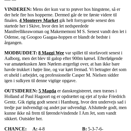
VINDEREN:
Mens der kun var to prøver hos hingstene, så er
der hele fire hos hopperne. Dermed går de tre første videre til
finalen.
4 Monterey Market
gik helt forrygende senest den
startede her i Skive, hvor den let nedspeedede
Manifeellikeawoman og Makememoni M S. Senest vandt den let i
Odense, og Googoo Gaagaa-hoppen er blandt de bedste i
årgangen.
MODBUDDET:
8 Maggi Wee
var spillet til storfavorit senest i
Aalborg, men det blev til galop efter 900m kørsel. Efterfølgende
var amatørkusken Jørn Nørlem ærgerligt over, at han ikke bare
havde trukket i højre line, og var kørt fremad. Vi betragter det som
et uheld i arbejdet, og professionelle Casper M. Nielsen sidder
igen i sulkyen til denne vigtige opgave.
OUTSIDEREN:
5 Magda
er danskregistreret, men trænes i
Holland af Paul Hagoort og er opdrættet og ejet af tyske Friedrich
Gentz. Gik rigtig godt senest i Hamburg, hvor den undervejs sad i
tredje par indvendigt og andet par udvendigt. Afsluttede godt, men
kunne ikke nå frem til førende/vindende I Am Jet, som vandt
sikkert. Outsider her.
CHANCE:
A:
4-8
B:
5-3-7-6-