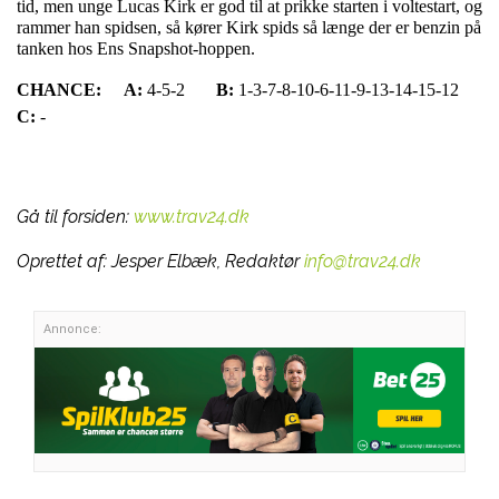
tid, men unge Lucas Kirk er god til at prikke starten i voltestart, og
rammer han spidsen, så kører Kirk spids så længe der er benzin på
tanken hos Ens Snapshot-hoppen.
CHANCE:
A:
4-5-2
B:
1-3-7-8-10-6-11-9-13-14-15-12
C:
-
Gå til forsiden:
www.trav24.dk
Oprettet af:
Jesper Elbæk, Redaktør
info@trav24.dk
Annonce: