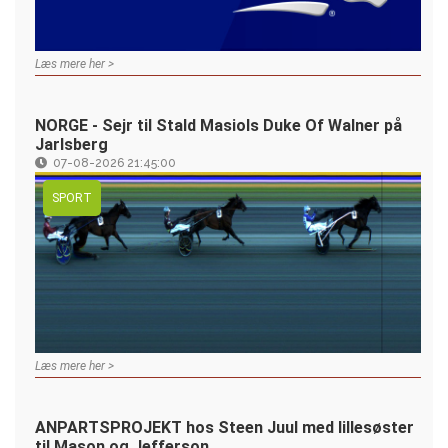
Læs mere her >
NORGE - Sejr til Stald Masiols Duke Of Walner på
Jarlsberg
07-08-2026 21:45:00
SPORT
Læs mere her >
ANPARTSPROJEKT hos Steen Juul med lillesøster
til Mason og Jefferson