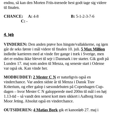
endnu, så kan den Morten Friis-trænede hest godt tage sig videre
til finalen.
CHANCE:
A:
4-8
B:
5-1-2-3-7-6
C:
-
4. løb
VINDEREN:
Den anden prøve hos hingste/vallakkerne, og igen
går de seks første i mål videre til finalen 10. juli.
5 Max Million
indledte karrieren med at vinde fire gange i træk i Sverige, men
det er endnu ikke blevet til sejr i Danmark i tre starter. Gik godt på
Lunden 17. maj som anden til Menza, og seneste start i Odense
var også ok. Kan vinde her.
MODBUDDET:
2 Mester C N
er naturligvis også en
vinderchance. Var anden sidste år til Menza i Dansk Trav
Kriterium, og efter galop i sæsondebuten på Copenhagen Cup-
dagen – hvor Mester C N galopperede med 200m til mål i en høj
1.13-tid – så vandt den senest kort men sikkert i Aalborg foran
Moor Jeting. Absolut også en vinderchance.
OUTSIDEREN:
4 Matias Bork
gik et kanonløb 27. maj i