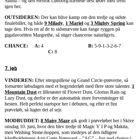
Salina – og den Henrik Lønborg-trænede hest løber med frem
igen her.
OUTSIDEREN:
Der kan blive kamp om den tredje og sidste
finalebillet, og både
9 Milady
,
1 Mariel
og
3 Mighty Spring
kan
tage den. Hvis en af de to sidstnævnte kan fange ryggen på
gigafavoritten Margrethe, så stiger chancerne naturligvis.
CHANCE:
A:
4
B:
5-9-1-3-2-6-7
C:
8
7. løb
VINDEREN:
Efter stregspillene og Grand Circle-prøverne, så
fortsætter løbsdagen med et begynderløb med flere store talenter.
1
Mountain Dust
er lillesøster til Flower Dust, Glorius Rain og
Lazy Dust, og derfor er der automatisk store forventninger til
hesten. Helt perfekt startspor her i debuten, og efter et fint
prøveløb, så lugter det af sejr.
MODBUDDET:
8 Maisy Maze
gik godt i prøveløbet her i Skive
onsdag 10. juni, hvor den blev tredje til Magic V I P og Makita,
men Wishing Stone-hoppen, som medejes af den tidligere
håndboldstjerne Ann Grete Nørgaard – ”AG” – har god chance i