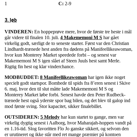
1
C:
2-9
3. løb
VINDEREN:
En hoppeprøve mere, hvor de første tre heste i mål
går videre til finalen 10. juli.
4 Makememoni M S
har gået
virkelig godt, særligt de to seneste starter. Først var den Christian
Lindhardt-trænede hest anden fra dødens på Manifeellikeawoman,
hvor kun Monterey Market speedede forbi – og senest var
Makememoni M S igen slået af Steen Juuls hest samt Merle.
Rigtig fin hest og klar vinderchance.
MODBUDDET:
8 Manifeellikeawoman
har igen ikke noget
specielt godt startspor. Bombede til spids fra 8’eren senest i Skive
6. maj, hvor den til slut måtte lade Makememoni M S og
Monterey Market løbe forbi. Senest havde den Peter Rudbeck-
trænede hest også yderste spor bag bilen, og det blev til galop ind
mod første sving. Stor kapacitet, sikker finalebillet.
OUTSIDEREN:
5 Melody
har kun startet to gange, men var
virkelig dygtig senest i Aalborg, hvor Maharajah-hoppen vandt på
en 1.16-tid. Slog favoritten Flo Jo ganske sikkert, og selvom den
er urutineret og ikke står med ret mange præmier på kontoen