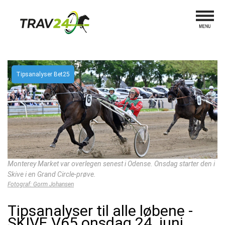
Tipsanalyser Bet25
Monterey Market var overlegen senest i Odense. Onsdag starter den i
Skive i en Grand Circle-prøve.
Fotograf: Gorm Johansen
Tipsanalyser til alle løbene -
SKIVE V65 onsdag 24. juni