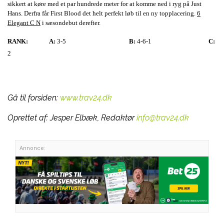
sikkert at køre med et par hundrede meter for at komme ned i ryg på Just
Hans. Derfra får First Blood det helt perfekt løb til en ny topplacering.
6
Elegant C N
i sæsondebut derefter.
RANK:
A:
3-5
B:
4-6-1
C:
2
Gå til forsiden:
www.trav24.dk
Oprettet af:
Jesper Elbæk, Redaktør
info@trav24.dk
Annonce: