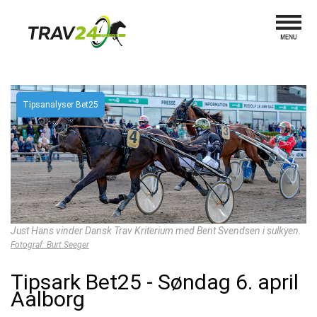
Tipsanalyser Bet25
Just Hans vinder Dansk Trav Kriterium med Bent Svendsen i sulkyen.
Fotograf: Burt Seeger
Tipsark Bet25 - Søndag 6. april
Aalborg