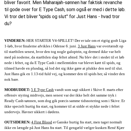
bliver favorit. Men Maharajah-sønnen har faktisk revanche
til gode over for E Type Cash, som også er med i dette løb.
Vi tror det bliver "spids og slut" for Just Hans - hvad tror
du?
VINDEREN:
HER STARTER V4-SPILLET! Der er tale om et rigtig godt Liga
1-løb, hvor finalerne afvikles i Odense 6. juni.
3 Just Hans
var overtændt op
til startbilen senest, hvor den tog nogle galoptrin, og dermed ikke var helt
med på noderne, da startbilen slap feltet afsted. Nu blev det i stedet til et løb
nede i feltet, og da E Type Cash i mellemtiden var blevet kørt til spids, og
tilmed havde en plusdag, så lod det sig ikke gøre at plukke den ned til slut.
Just Hans gik en 1.13-tid fuld vej, og kommer den til spids her, så vinder den
nok bare.
MODBUDDET:
5 E Type Cash
vandt som sagt sikkert i Skive 8. marts efter
offensiv styring midtvejs, men senest var der ikke helt det samme tryk i
Ready Cash-sønnen, som dog gik præcis samme tidsnotering som i Skive. Er
ikke specielt hurtig fra start, og kommer til at sidde et stykke nede i feltet
undervejs. Havner sikkert i dødens.
OUTSIDEREN:
4 First Blood
er Ganske hurtig fra start, men tager normalt
ikke en længde på Just Hans fra start. Til gengæld vælger kusken René Kjær