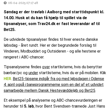
06-04-2025 07:17:48
Søndag er der travløb i Aalborg med starttidspunkt kl.
14.00. Husk at du kan få hjælp til spillet via de
tipsanalyser, som Trav24.dk er fast leverandør af til
Bet25.
De udvidede tipsanalyser findes til hver eneste danske
løbsdag - året rundt. Her er der begrundede forslag til
Vinderen, Modbuddet og Outsideren - og alle hestene er
rangeret i ABC-chancer.
Tipsanalyserne findes
over
startlisterne, hvis du benytter
bærbar/pc og
under
startlisterne, hvis du er på mobilen. Klik
HER
.
Bet25-tipsene indgår fra og med løbsdagen i Odense
4. april også i baneprogrammerne som en del af et udvidet
samarbejde mellem Dansk Hestevæddeløb og Bet25
.
Et eksempel på analyserne og ABC-chancevurderingen er
herunder til
5. løb
, hvor Bent Svendsen-trænede Just Hans