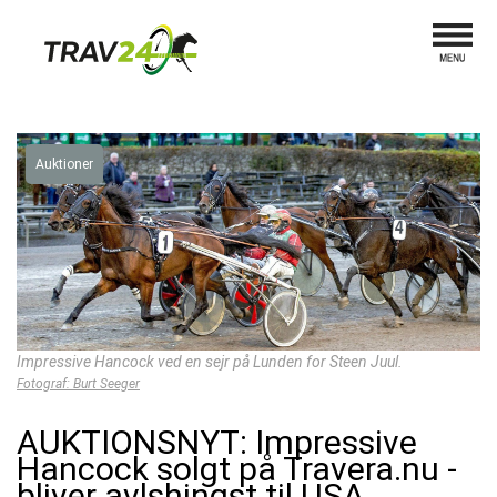
Auktioner
Impressive Hancock ved en sejr på Lunden for Steen Juul.
Fotograf: Burt Seeger
AUKTIONSNYT: Impressive
Hancock solgt på Travera.nu -
bliver avlshingst til USA