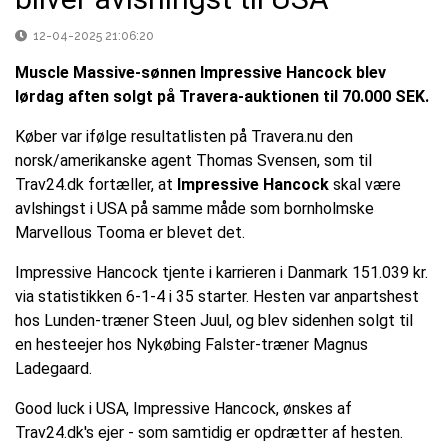
12-04-2025 21:06:20
Muscle Massive-sønnen Impressive Hancock blev
lørdag aften solgt på Travera-auktionen til 70.000 SEK.
Køber var ifølge resultatlisten på Travera.nu den
norsk/amerikanske agent Thomas Svensen, som til
Trav24.dk fortæller, at
Impressive Hancock
skal være
avlshingst i USA på samme måde som bornholmske
Marvellous Tooma er blevet det.
Impressive Hancock tjente i karrieren i Danmark 151.039 kr.
via statistikken 6-1-4 i 35 starter. Hesten var anpartshest
hos Lunden-træner Steen Juul, og blev sidenhen solgt til
en hesteejer hos Nykøbing Falster-træner Magnus
Ladegaard.
Good luck i USA, Impressive Hancock, ønskes af
Trav24.dk's ejer - som samtidig er opdrætter af hesten.