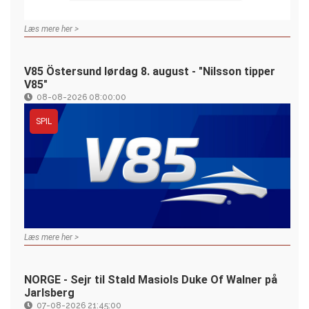
Læs mere her >
V85 Östersund lørdag 8. august - "Nilsson tipper
V85"
08-08-2026 08:00:00
SPIL
Læs mere her >
NORGE - Sejr til Stald Masiols Duke Of Walner på
Jarlsberg
07-08-2026 21:45:00