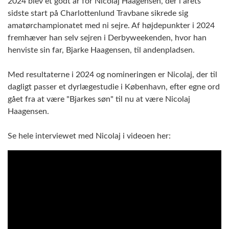
2024 blev et godt år for Nicolaj Haagensen, der i årets
sidste start på Charlottenlund Travbane sikrede sig
amatørchampionatet med ni sejre. Af højdepunkter i 2024
fremhæver han selv sejren i Derbyweekenden, hvor han
henviste sin far, Bjarke Haagensen, til andenpladsen.
Med resultaterne i 2024 og nomineringen er Nicolaj, der til
dagligt passer et dyrlægestudie i København, efter egne ord
gået fra at være "Bjarkes søn" til nu at være Nicolaj
Haagensen.
Se hele interviewet med Nicolaj i videoen her: