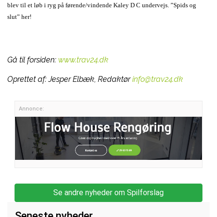
blev til et løb i ryg på førende/vindende Kaley D C undervejs. ”Spids og
slut” her!
Gå til forsiden:
www.trav24.dk
Oprettet af:
Jesper Elbæk, Redaktør
info@trav24.dk
Annonce:
Se andre nyheder om Spilforslag
Seneste nyheder