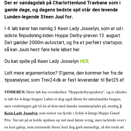
Der er søndagsløb på Charlottenlund Travbane som i
gamle dage, og dagens bedste spil står den levende
Lunden-legende Steen Juul for.
I 4. løb kører han nemlig 3 Keen Lady Josselyn, som er ud i
sidste finpudsning inden Hoppe Derby-prøven 13. august.
Det gælder 2000m autostart, og fra et perfekt startspor,
så kan Juuls hest føre hele løbet her.
Du kan spille på Keen Lady Josselyn
HER
.
Lidt mere argumentation? S'gerne, den kommer her fra de
tipsanalyser, som Trav24.dk er fast leverandør til Bet25 af.
VINDEREN:
Dette løb har overskriften ”Hoppederbyoptakten”, og er således
et løb for 4-årige hopper. Løbet er dog også åbent for udenlandske hopper,
men vindertippet går til én af dem med danske nummerplader på, nemlig
3
Keen Lady Josselyn
, som senest var fjerde i Jydsk 4-årings Hoppe Grand
Prix. Var tæt på at holde spidsen op ind mod første sving, men tacklede over i
en kort galop, som rutinerede Steen Juul dog greb mesterligt, så det trods alt