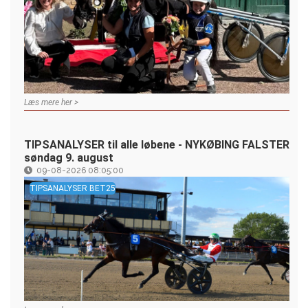
Læs mere her >
TIPSANALYSER til alle løbene - NYKØBING FALSTER
søndag 9. august
09-08-2026 08:05:00
TIPSANALYSER BET25