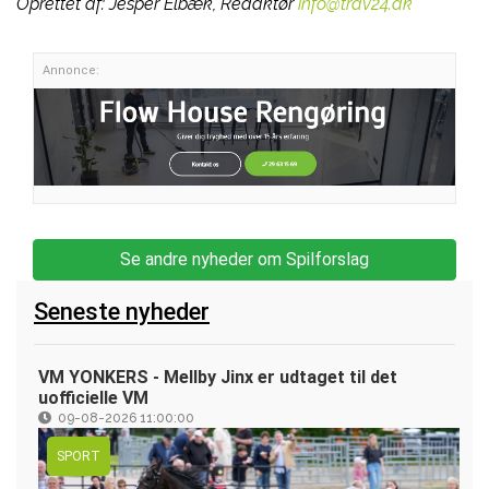
Oprettet af:
Jesper Elbæk, Redaktør
info@trav24.dk
Annonce:
Se andre nyheder om Spilforslag
Seneste nyheder
VM YONKERS - Mellby Jinx er udtaget til det
uofficielle VM
09-08-2026 11:00:00
SPORT