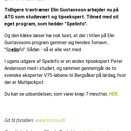
Tidligere travtræner Elin Gustavsson arbejder nu på
ATG som studievært og tipsekspert. Tilmed med sit
eget program, som hedder "Spelinfo".
Og den klikke læser har nok luret, at der i titlen på Elin
Gustavssons program gemmer sig hendes fornavn....
"Sp
elin
fo". Sådan - så er alle vist med.
I ugens udgave af Spelinfo er en anden tipsekspert Peter
Andersson med i studiet, og sammen gennemgår de to
svenske eksperter V75-løbene til Bergsåker på lørdag, hvor
der er Multijackpot.
Du kan se udsendelsen, som varer knap 7 minutter,
HER
.
Gå til forsiden:
www.trav24.dk