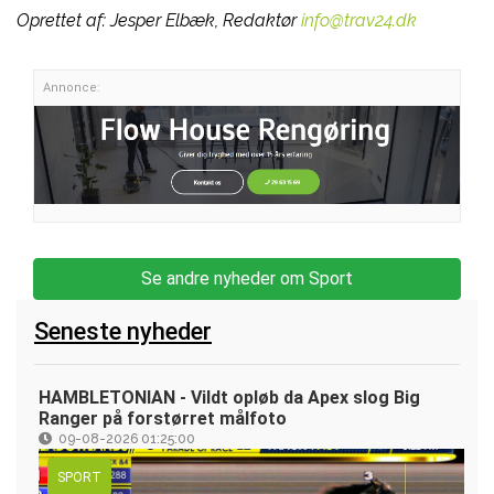
Oprettet af:
Jesper Elbæk, Redaktør
info@trav24.dk
Annonce:
Se andre nyheder om Sport
Seneste nyheder
HAMBLETONIAN - Vildt opløb da Apex slog Big
Ranger på forstørret målfoto
09-08-2026 01:25:00
SPORT