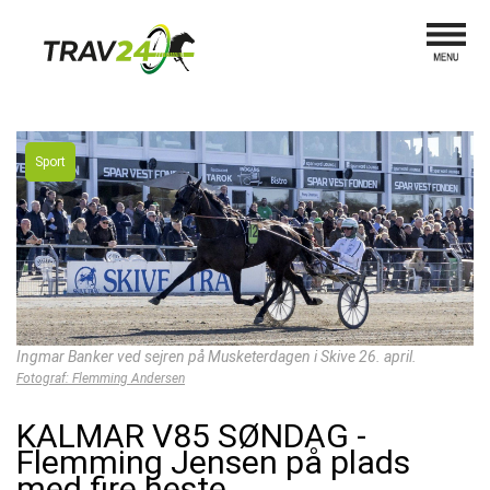
Sport
Ingmar Banker ved sejren på Musketerdagen i Skive 26. april.
Fotograf: Flemming Andersen
KALMAR V85 SØNDAG -
Flemming Jensen på plads
med fire heste