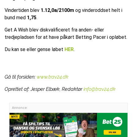
Vindertiden blev
1.12,0a/2100m
og vinderoddset helt i
bund med
1,75
.
Get A Wish blev diskvalificeret fra anden- eller
tredjepladsen for at have påkørt Betting Pacer i opløbet.
Du kan se eller gense løbet
HER
.
Gå til forsiden:
www.trav24.dk
Oprettet af:
Jesper Elbæk, Redaktør
info@trav24.dk
Annonce: