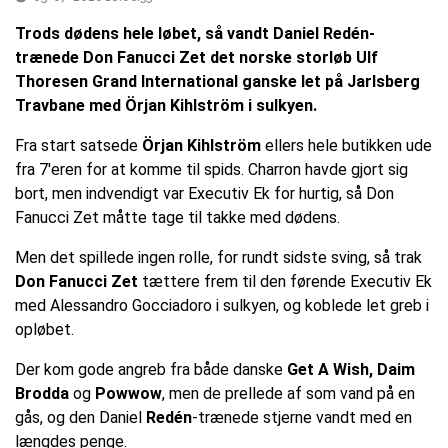
Trods dødens hele løbet, så vandt Daniel Redén-
trænede Don Fanucci Zet det norske storløb Ulf
Thoresen Grand International ganske let på Jarlsberg
Travbane med Örjan Kihlström i sulkyen.
Fra start satsede
Örjan Kihlström
ellers hele butikken ude
fra 7'eren for at komme til spids. Charron havde gjort sig
bort, men indvendigt var Executiv Ek for hurtig, så Don
Fanucci Zet måtte tage til takke med dødens.
Men det spillede ingen rolle, for rundt sidste sving, så trak
Don Fanucci Zet
tættere frem til den førende Executiv Ek
med Alessandro Gocciadoro i sulkyen, og koblede let greb i
opløbet.
Der kom gode angreb fra både danske
Get A Wish, Daim
Brodda
og
Powwow
, men de prellede af som vand på en
gås, og den Daniel
Redén
-trænede stjerne vandt med en
længdes penge.