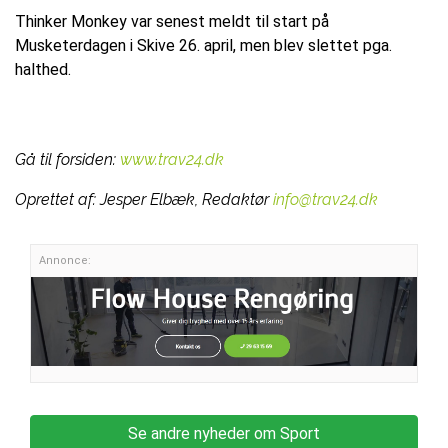
Thinker Monkey var senest meldt til start på
Musketerdagen i Skive 26. april, men blev slettet pga.
halthed.
Gå til forsiden:
www.trav24.dk
Oprettet af:
Jesper Elbæk, Redaktør
info@trav24.dk
Annonce:
Se andre nyheder om Sport