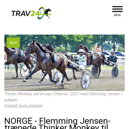
Sport
Thinker Monkey ved en sejr i Odense i 2025 med Flemming Jensen i
sulkyen.
Fotograf: Gorm Johansen
NORGE - Flemming Jensen-
trænede Thinker Monkey til