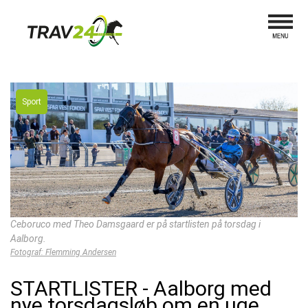
Sport
Ceboruco med Theo Damsgaard er på startlisten på torsdag i
Aalborg.
Fotograf: Flemming Andersen
STARTLISTER - Aalborg med
nye torsdagsløb om en uge