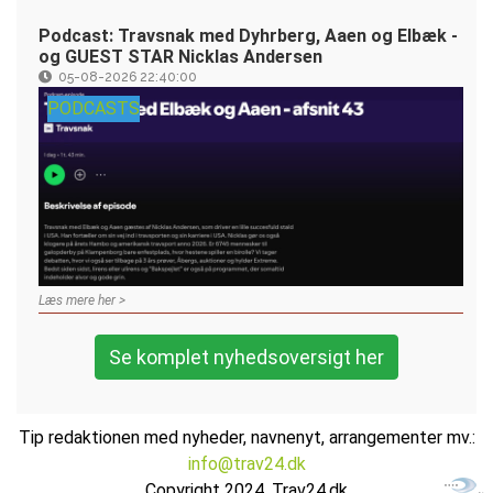
Podcast: Travsnak med Dyhrberg, Aaen og Elbæk -
og GUEST STAR Nicklas Andersen
05-08-2026 22:40:00
PODCASTS
Læs mere her >
Se komplet nyhedsoversigt her
Tip redaktionen med nyheder, navnenyt, arrangementer mv.:
info@trav24.dk
Copyright 2024, Trav24.dk