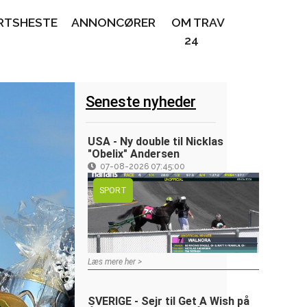
RTSHESTE
ANNONCØRER
OM TRAV
24
Seneste nyheder
USA - Ny double til Nicklas
"Obelix" Andersen
07-08-2026 07:45:00
SPORT
Læs mere her >
SVERIGE - Sejr til Get A Wish på