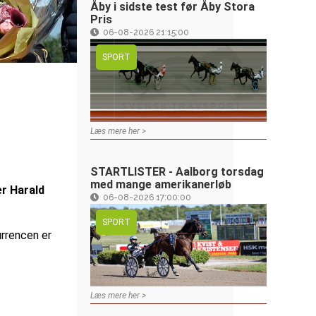
Åby i sidste test før Åby Stora
Pris
06-08-2026 21:15:00
SPORT
Læs mere her >
STARTLISTER - Aalborg torsdag
med mange amerikanerløb
er Harald
06-08-2026 17:00:00
SPORT
urrencen er
Læs mere her >