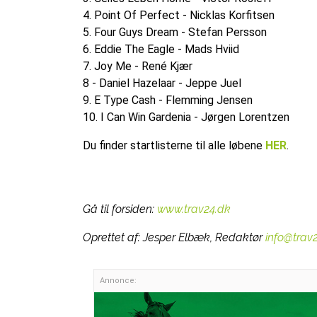
4. Point Of Perfect - Nicklas Korfitsen
5. Four Guys Dream - Stefan Persson
6. Eddie The Eagle - Mads Hviid
7. Joy Me - René Kjær
8 - Daniel Hazelaar - Jeppe Juel
9. E Type Cash - Flemming Jensen
10. I Can Win Gardenia - Jørgen Lorentzen
Du finder startlisterne til alle løbene
HER
.
Gå til forsiden:
www.trav24.dk
Oprettet af:
Jesper Elbæk, Redaktør
info@trav
Annonce: