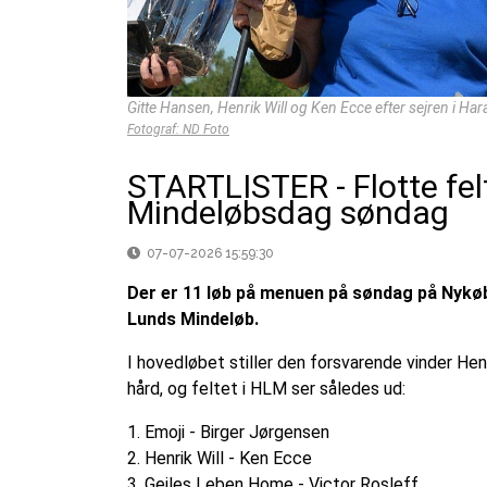
Gitte Hansen, Henrik Will og Ken Ecce efter sejren i H
Fotograf: ND Foto
STARTLISTER - Flotte fel
Mindeløbsdag søndag
07-07-2026 15:59:30
Der er 11 løb på menuen på søndag på Nykøb
Lunds Mindeløb.
I hovedløbet stiller den forsvarende vinder Hen
hård, og feltet i HLM ser således ud:
1. Emoji - Birger Jørgensen
2. Henrik Will - Ken Ecce
3. Geiles Leben Home - Victor Rosleff