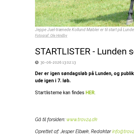
Jeppe Juel-trænede Kollund Møbler er til start på Lund
Fotograf: Ole Hindby
STARTLISTER - Lunden s
30-06-2026 13:02:13
Der er igen søndagsløb på Lunden, og publiku
ude igen i 7. løb.
Startlisterne kan findes
HER
.
Gå til forsiden:
www.trav24.dk
Oprettet af:
Jesper Elbæk, Redaktør
info@trav