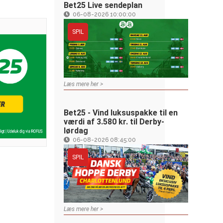
Bet25 Live sendeplan
06-08-2026 10:00:00
SPIL
Læs mere her >
Bet25 - Vind luksuspakke til en
værdi af 3.580 kr. til Derby-
lørdag
06-08-2026 08:45:00
SPIL
Læs mere her >