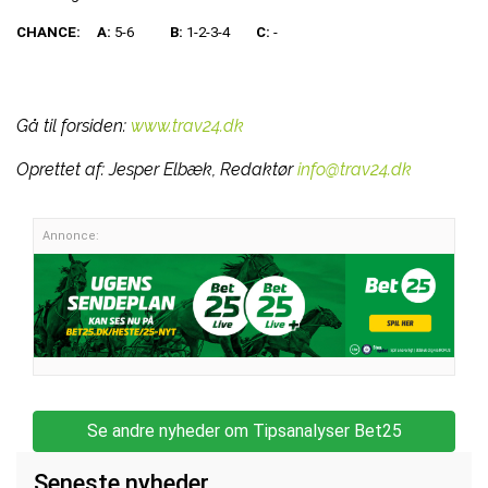
CHANCE:
A:
5-6
B:
1-2-3-4
C:
-
Gå til forsiden:
www.trav24.dk
Oprettet af:
Jesper Elbæk, Redaktør
info@trav24.dk
Annonce:
Se andre nyheder om Tipsanalyser Bet25
Seneste nyheder