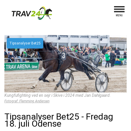
Tipsanalyser Bet25
Kungfufighting ved en sejr i Skive i 2024 med Jan Dahlgaard.
Fotograf: Flemming Andersen
Tipsanalyser Bet25 - Fredag
18. juli Odense