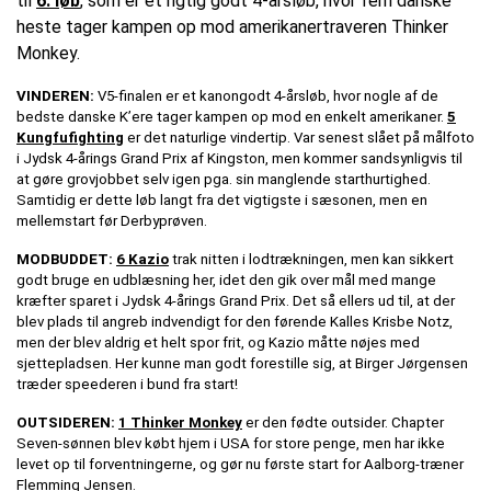
til
6. løb
, som er et rigtig godt 4-årsløb, hvor fem danske
heste tager kampen op mod amerikanertraveren Thinker
Monkey.
VINDEREN:
V5-finalen er et kanongodt 4-årsløb, hvor nogle af de
bedste danske K’ere tager kampen op mod en enkelt amerikaner.
5
Kungfufighting
er det naturlige vindertip. Var senest slået på målfoto
i Jydsk 4-årings Grand Prix af Kingston, men kommer sandsynligvis til
at gøre grovjobbet selv igen pga. sin manglende starthurtighed.
Samtidig er dette løb langt fra det vigtigste i sæsonen, men en
mellemstart før Derbyprøven.
MODBUDDET:
6 Kazio
trak nitten i lodtrækningen, men kan sikkert
godt bruge en udblæsning her, idet den gik over mål med mange
kræfter sparet i Jydsk 4-årings Grand Prix. Det så ellers ud til, at der
blev plads til angreb indvendigt for den førende Kalles Krisbe Notz,
men der blev aldrig et helt spor frit, og Kazio måtte nøjes med
sjettepladsen. Her kunne man godt forestille sig, at Birger Jørgensen
træder speederen i bund fra start!
OUTSIDEREN:
1 Thinker Monkey
er den fødte outsider. Chapter
Seven-sønnen blev købt hjem i USA for store penge, men har ikke
levet op til forventningerne, og gør nu første start for Aalborg-træner
Flemming Jensen.