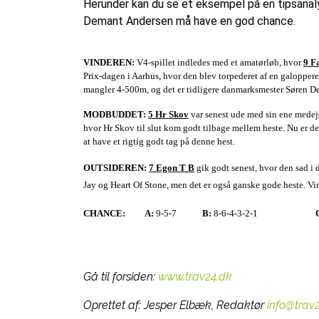
Herunder kan du se et eksempel på en tipsanaly
Demant Andersen må have en god chance.
VINDEREN:
V4-spillet indledes med et amatørløb, hvor
9 F
Prix-dagen i Aarhus, hvor den blev torpederet af en galoppere
mangler 4-500m, og det er tidligere danmarksmester Søren De
MODBUDDET:
5 Hr Skov
var senest ude med sin ene medejer
hvor Hr Skov til slut kom godt tilbage mellem heste. Nu er d
at have et rigtig godt tag på denne hest.
OUTSIDEREN:
7 Egon T B
gik godt senest, hvor den sad i 
Jay og Heart Of Stone, men det er også ganske gode heste. Vin
CHANCE:
A:
9-5-7
B:
8-6-4-3-2-1
Gå til forsiden:
www.trav24.dk
Oprettet af:
Jesper Elbæk, Redaktør
info@trav