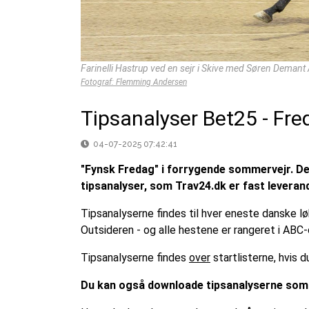
Farinelli Hastrup ved en sejr i Skive med Søren Demant
Fotograf: Flemming Andersen
Tipsanalyser Bet25 - Fre
04-07-2025 07:42:41
"Fynsk Fredag" i forrygende sommervejr. Der 
tipsanalyser, som Trav24.dk er fast leverand
Tipsanalyserne findes til hver eneste danske l
Outsideren - og alle hestene er rangeret i ABC-
Tipsanalyserne findes
over
startlisterne, hvis
Du kan også downloade tipsanalyserne som