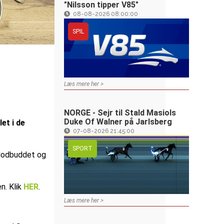
"Nilsson tipper V85"
08-08-2026 08:00:00
SPIL
Læs mere her >
NORGE - Sejr til Stald Masiols
Duke Of Walner på Jarlsberg
et i de
07-08-2026 21:45:00
SPORT
 Modbuddet og
en. Klik
HER
.
Læs mere her >