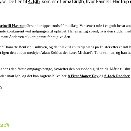
se. Det er til
4. løb
, som er et amatørløb, hvor Farinelli Hastru
arinelli Hastrup
får vindertippet trods 60m tillæg. Var senest ude i et godt besat a
nde konkurrent ved indgangen til opløbet. Har en giftig speed, hvis den sidder med 
mant Andersen sikkert garant for at give den.
 Chanette Bentsen i sulkyen, og det blev til en tredjeplads på Falster efter et lidt 
et igen den anden medejer Adam Køhler, der kører Michael’s Turn-sønnen, og han har 
dødens den første omgangs penge, hvorefter den pressede sig til spids. Måtte til slu
der snart løb, og det kan sagtens blive her.
8 First Money Day
og
6 Jack Reacher
C:
-
24.dk