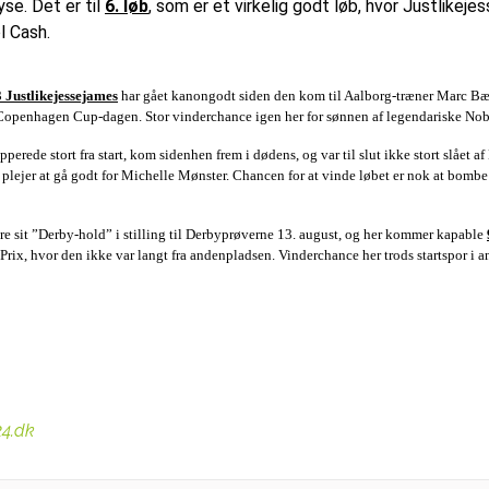
se. Det er til
6. løb
, som er et virkelig godt løb, hvor Justlikeje
l Cash.
3 Justlikejessejames
har gået kanongodt siden den kom til Aalborg-træner Marc Bæ
 og Copenhagen Cup-dagen. Stor vinderchance igen her for sønnen af legendariske No
perede stort fra start, kom sidenhen frem i dødens, og var til slut ikke stort slået a
lejer at gå godt for Michelle Mønster. Chancen for at vinde løbet er nok at bombe 
e sit ”Derby-hold” i stilling til Derbyprøverne 13. august, og her kommer kapable
Prix, hvor den ikke var langt fra andenpladsen. Vinderchance her trods startspor i 
24.dk