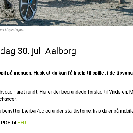
gen Cup-dagen.
dag 30. juli Aalborg
il på menuen. Husk at du kan få hjælp til spillet i de tipsan
øbsdag - året rundt. Her er der begrundede forslag til Vinderen,
chancer.
 du benytter bærbar/pc og
under
startlisterne, hvis du er på mobil
 PDF-fil
HER
.