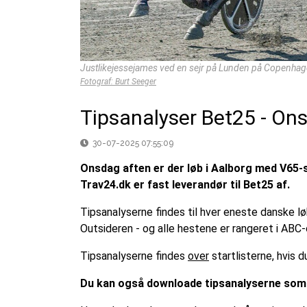
Justlikejessejames ved en sejr på Lunden på Copenha
Fotograf: Burt Seeger
Tipsanalyser Bet25 - Ons
30-07-2025 07:55:09
Onsdag aften er der løb i Aalborg med V65-sp
Trav24.dk er fast leverandør til Bet25 af.
Tipsanalyserne findes til hver eneste danske l
Outsideren - og alle hestene er rangeret i ABC-
Tipsanalyserne findes
over
startlisterne, hvis
Du kan også downloade tipsanalyserne som