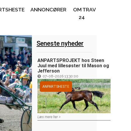
RTSHESTE
ANNONCØRER
OM TRAV
24
Seneste nyheder
ANPARTSPROJEKT hos Steen
Juul med lillesøster til Mason og
Jefferson
07-08-2026 13:30:00
ANPARTSHESTE
Læs mere her >