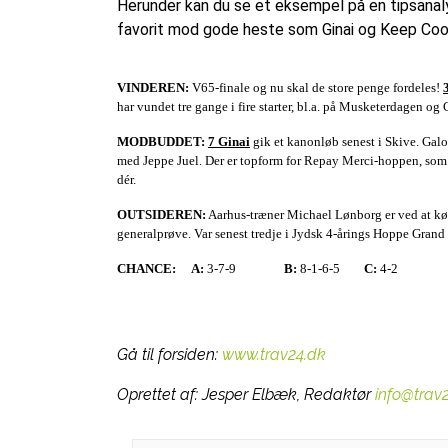
Herunder kan du se et eksempel på en tipsanaly
favorit mod gode heste som Ginai og Keep Coo
VINDEREN:
V65-finale og nu skal de store penge fordeles!
har vundet tre gange i fire starter, bl.a. på Musketerdagen
MODBUDDET:
7 Ginai
gik et kanonløb senest i Skive. Galop
med Jeppe Juel. Der er topform for Repay Merci-hoppen, som p
dér.
OUTSIDEREN:
Aarhus-træner Michael Lønborg er ved at kør
generalprøve. Var senest tredje i Jydsk 4-årings Hoppe Grand 
CHANCE:
A:
3-7-9
B:
8-1-6-5
C:
4-2
Gå til forsiden:
www.trav24.dk
Oprettet af:
Jesper Elbæk, Redaktør
info@trav