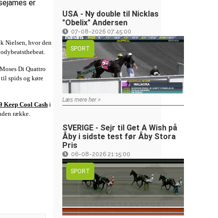
ssejames er
USA - Ny double til Nicklas
"Obelix" Andersen
07-08-2026 07:45:00
k Nielsen, hvor den
SPORT
bodybeatsthebeat.
f Moses Di Quattro
til spids og køre
Læs mere her >
9 Keep Cool Cash
i
anden række.
SVERIGE - Sejr til Get A Wish på
Åby i sidste test før Åby Stora
Pris
06-08-2026 21:15:00
SPORT