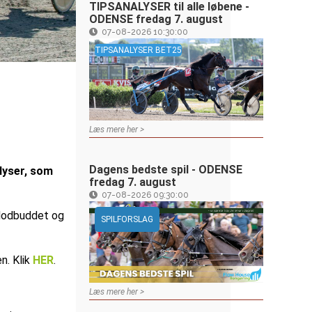
TIPSANALYSER til alle løbene -
ODENSE fredag 7. august
07-08-2026 10:30:00
TIPSANALYSER BET25
Læs mere her >
Dagens bedste spil - ODENSE
alyser, som
fredag 7. august
07-08-2026 09:30:00
 Modbuddet og
SPILFORSLAG
en. Klik
HER
.
Læs mere her >