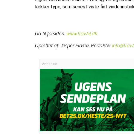
lækker type, som senest viste fint vinderinsti
Gå til forsiden:
www.trav24.dk
Oprettet af:
Jesper Elbæk, Redaktør
info@trav
Annonce: