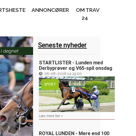
RTSHESTE
ANNONCØRER
OM TRAV
24
Seneste nyheder
STARTLISTER - Lunden med
Derbyprøver og V65-spil onsdag
06-08-2026 14:15:00
SPORT
Læs mere her >
ROYAL LUNDEN - Mere end 100