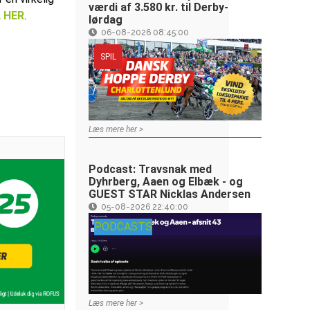
værdi af 3.580 kr. til Derby-
L HER
.
lørdag
06-08-2026 08:45:00
SPIL
Læs mere her >
Podcast: Travsnak med
Dyhrberg, Aaen og Elbæk - og
GUEST STAR Nicklas Andersen
05-08-2026 22:40:00
PODCASTS
Læs mere her >