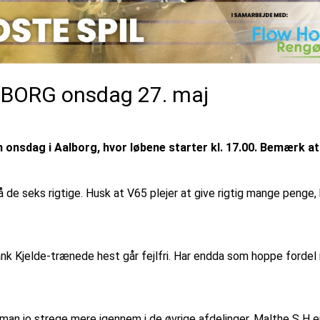
ALBORG onsdag 27. maj
n onsdag i Aalborg, hvor løbene starter kl. 17.00. Bemærk at
å de seks rigtige. Husk at V65 plejer at give rigtig mange penge, 
ank Kjelde-trænede hest går fejlfri. Har endda som hoppe fordel 
man jo strege mere igennem i de øvrige afdelinger. Malthe S H er