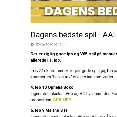
Dagens bedste spil - A
27-05-2026 07:12:44
Der er rigtig gode løb og V65-spil på menue
allerede i 1. løb.
Trav24.dk har fundet et par gode spil i jagten p
kommer en "halvskæv" eller to ind som vinder.
4. løb 10 Ophelia Boko
Ligner den blanke i V65 og V4, hvis bare den Fr
proposition.
SPIL HER
.
6. løb 9 Malthe S H
Ligner den anden blanke i V65 og V4, og så kan 