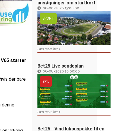
ansøgninger om startkort
06-08-2026 13:00:00
SPORT
Læs mere her >
 V65 starter
Bet25 Live sendeplan
06-08-2026 10:00:00
hvis der bare
SPIL
i denne
Læs mere her >
Bet25 - Vind luksuspakke til en
 en virkelig