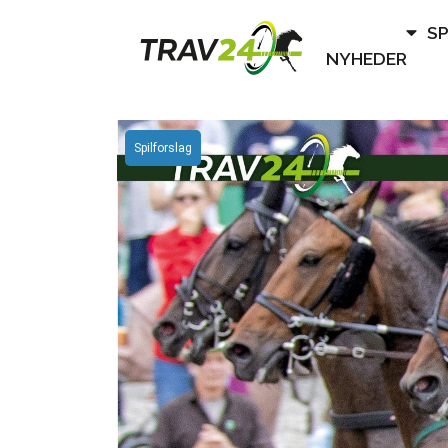
S
NYHEDER
Spilforslag