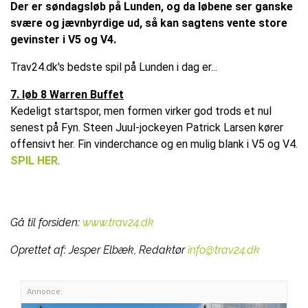
Der er søndagsløb på Lunden, og da løbene ser ganske
svære og jævnbyrdige ud, så kan sagtens vente store
gevinster i V5 og V4.
Trav24.dk's bedste spil på Lunden i dag er...
7. løb 8 Warren Buffet
Kedeligt startspor, men formen virker god trods et nul
senest på Fyn. Steen Juul-jockeyen Patrick Larsen kører
offensivt her. Fin vinderchance og en mulig blank i V5 og V4.
SPIL HER
.
Gå til forsiden:
www.trav24.dk
Oprettet af:
Jesper Elbæk, Redaktør
info@trav24.dk
Annonce: