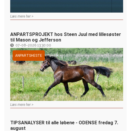
Læs mere her >
ANPARTSPROJEKT hos Steen Juul med lillesøster
til Mason og Jefferson
07-08-2026 13:30:00
ANPARTSHESTE
Læs mere her >
TIPSANALYSER til alle løbene - ODENSE fredag 7.
august