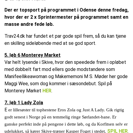
Der er topsport på programmet i Odense denne fredag,
hvor der er 2 x Sprintermester på programmet samt en
masse andre fede løb.
Trav24.dk har fundet et par gode spil frem, så du kan tjene
en skilling sideløbende med at se god sport.
5. løb 6 Monterey Market
Var helt lysende i Skive, hvor den speedede frem i opløbet
med dobbelt fart mod ellers gode modstandere som
Manifeellikeawoman og Makememoni M S. Møder her gode
Maggi Wee, som dog kommer i sæsondebut. Spil på
Monterey Market
HER
.
7. løb 1 Lady Zola
E
er lillesøster til tophestene Eros Zola og Just A Lady. Gik rigtig
godt senest i Norge på en temmelig ringe Sørlandet-bane. Er
ganske perfekt inde på pengene i dette løb, og da Korfitsen selv er
SPIL HER
.
udelukket, så kører Skive-træner Kasper Foget i stedet.