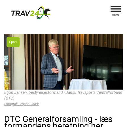
Sport
Egon Jensen, bestyrelsesformand i Dansk Travsports Centralforbund
(DTC)
Fotograf: Jesper Elbæk
DTC Generalforsamling - læs
formandens beretning her