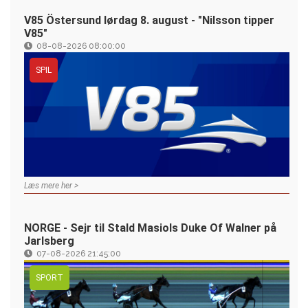
V85 Östersund lørdag 8. august - "Nilsson tipper
V85"
08-08-2026 08:00:00
SPIL
Læs mere her >
NORGE - Sejr til Stald Masiols Duke Of Walner på
Jarlsberg
07-08-2026 21:45:00
SPORT