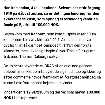
Han kan endnu, Axel Jacobsen. Selvom der står årgang
1949 på dåbsattesten, så er det ingen hindring for den
skakternede kusk, som søndag eftermiddag vandt en
finale på Bjerke til 100.000 NOK.
Sejren kom med
Kaboom
, som kom til spids efter 500m
kørsel, som blev afviklet på 1.11,1. Axel Jacobsen var
dygtig til at få dæmpet tempoet til 1.13,1 den første
kilometer, men udvendigt lagde Oliver Transs R et grimt
tryk med Thomas Dalborg i sulkyen.
De to heste leverede et BRAG af en duel ned gennem
opløbet, men Kaboom forsvarede sig med næb og kløer, og
efter dommerne havde fremkaldt et forstørret målfoto, så
kunne Love You-sønnen hejses som vinder.
Vindertiden
1.12,9a/2100m
og der var som nævnt
100.000
NOK
i førstepræmie.