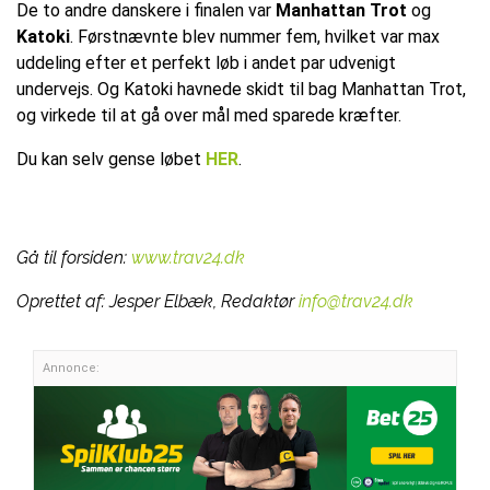
De to andre danskere i finalen var
Manhattan Trot
og
Katoki
. Førstnævnte blev nummer fem, hvilket var max
uddeling efter et perfekt løb i andet par udvenigt
undervejs. Og Katoki havnede skidt til bag Manhattan Trot,
og virkede til at gå over mål med sparede kræfter.
Du kan selv gense løbet
HER
.
Gå til forsiden:
www.trav24.dk
Oprettet af:
Jesper Elbæk, Redaktør
info@trav24.dk
Annonce: