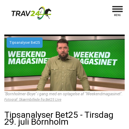
Tipsanalyser Bet25
"Bornholmer-Boye" i gang med en optagelse af "Weekendmagasinet".
Fotograf: Skærmbillede fra Bet25 Live
Tipsanalyser Bet25 - Tirsdag
29. juli Bornholm