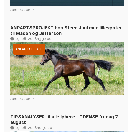
Læs mere her >
ANPARTSPROJEKT hos Steen Juul med lillesøster
til Mason og Jefferson
07-08-2026 13:30:00
ANPARTSHESTE
Læs mere her >
TIPSANALYSER til alle løbene - ODENSE fredag 7.
august
07-08-2026 10:30:00