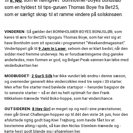
til
8. løb
, som er navngivet "Bornholmer-Boyes Bonusløb"
som en hyldest til tips-guruen Thomas Boye fra Bet25,
som er særligt skrap til at ramme vindere på solskinsøen.
VINDEREN:
Så gælder det BORNHOLMER-BOYES BONUSLØB, som
køres til ære for Bet25’s tipsguru Thomas Boye, som har vist sig at
have Bornholm som sit speciale i programmet ”Weekendmagasinet”.
Vindertippet går til
9 Jam In Laser
, selvom den er klart bedst, når den
sidder med fremme undervejs. Nu er forudsætningerne dog ganske
anderledes, men formen er god, og Bvlgari Peak-sønnen kan løbe med
vinderbuketten her.
MODBUDDET:
2 Gurli Silk
har ikke vundet løb endnu i denne sæson,
og overrender generelt ikke vindercirklen med tre sejre i 33 starter.
Men efter fire starter med bøvlede startspor – herunder bagspor de
to seneste starter – så er det nu helt optimalt for den Frank
Mikkelsen-trænede Yield Boko-hoppe, som har vinderchance.
OUTSIDEREN:
8 Hey Girl
er meget op og ned i sine præstationer,
men går Great Challenger-hoppen op til dét den viste 24. juni, hvor den
afsluttede rigtig godt bag Kiwi Trøjborg, som havde fået lov at
bestemme alting i spids, så kan den Niclas Steinlein-trænede og -
kørte hest godt blande sig i afgørelsen her.