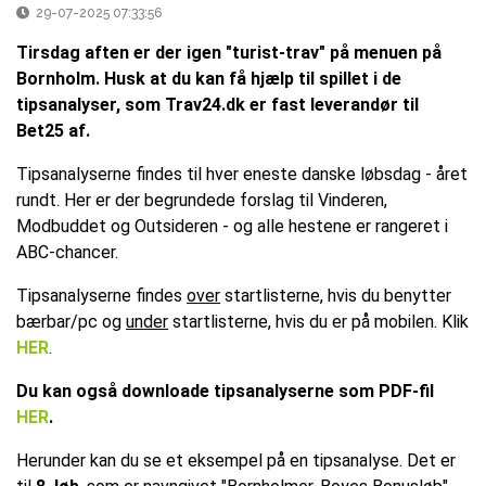
29-07-2025 07:33:56
Tirsdag aften er der igen "turist-trav" på menuen på
Bornholm. Husk at du kan få hjælp til spillet i de
tipsanalyser, som Trav24.dk er fast leverandør til
Bet25 af.
Tipsanalyserne findes til hver eneste danske løbsdag - året
rundt. Her er der begrundede forslag til Vinderen,
Modbuddet og Outsideren - og alle hestene er rangeret i
ABC-chancer.
Tipsanalyserne findes
over
startlisterne, hvis du benytter
bærbar/pc og
under
startlisterne, hvis du er på mobilen. Klik
HER
.
Du kan også downloade tipsanalyserne som PDF-fil
HER
.
Herunder kan du se et eksempel på en tipsanalyse. Det er