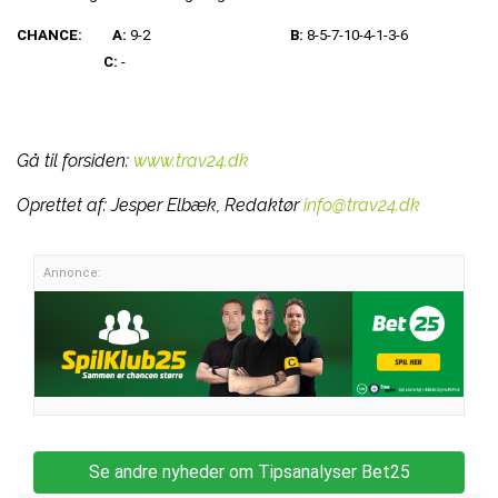
CHANCE:
A:
9-2
B:
8-5-7-10-4-1-3-6
C:
-
Gå til forsiden:
www.trav24.dk
Oprettet af:
Jesper Elbæk, Redaktør
info@trav24.dk
Annonce:
Se andre nyheder om Tipsanalyser Bet25